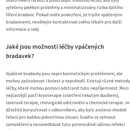
odborníkem na kůži a podstoupit vhodnou léčbu, aby byly
vyřešeny jakékoli problémy a minimalizovány rizika dalšího
šíření bradavic. Pokud máte podezření, že trpíte vpáčenými
bradavicemi, neváhejte kontaktovat svého lékaře pro další
informace a rady.
Jaké jsou možnosti léčby vpáčených
bradavek?
Vpáčené bradavky jsou nejen kosmetickým problémem, ale
mohou způsobovat i bolest a nepohodlí. Existují různé metody
léčby, které mohou pomoci odstranit tuto nepříjemnost. Mezi
nejčastější patří kryoterapie (ošetření tekutým dusíkem),
laserová terapie, chirurgické odstranění a chemická terapie. Je
důležité konzultovat s odborníkem, aby bylo zvoleno vhodné
řešení pro každou jednotlivou situaci. Snažte se vyhnout
samoléčení a nezanedbávat tuto potenciálně vážnou infekci