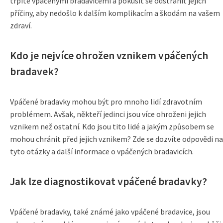
trpíte vpáčenými bradavicemi a pokusit se odstranit jejich
příčiny, aby nedošlo k dalším komplikacím a škodám na vašem
zdraví.
Kdo je nejvíce ohrožen vznikem vpáčených
bradavek?
Vpáčené bradavky mohou být pro mnoho lidí zdravotním
problémem. Avšak, někteří jedinci jsou více ohroženi jejich
vznikem než ostatní. Kdo jsou tito lidé a jakým způsobem se
mohou chránit před jejich vznikem? Zde se dozvíte odpovědi na
tyto otázky a další informace o vpáčených bradavicích.
Jak lze diagnostikovat vpáčené bradavky?
Vpáčené bradavky, také známé jako vpáčené bradavice, jsou