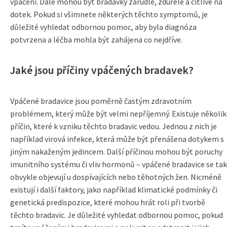
vpáčení. Dále mohou být bradavky zarudlé, zduřelé a citlivé na
dotek. Pokud si všimnete některých těchto symptomů, je
důležité vyhledat odbornou pomoc, aby byla diagnóza
potvrzena a léčba mohla být zahájena co nejdříve.
Jaké jsou příčiny vpáčených bradavek?
Vpáčené bradavice jsou poměrně častým zdravotním
problémem, který může být velmi nepříjemný. Existuje několik
příčin, které k vzniku těchto bradavic vedou. Jednou z nich je
například virová infekce, která může být přenášena dotykem s
jiným nakaženým jedincem. Další příčinou mohou být poruchy
imunitního systému či vliv hormonů – vpáčené bradavice se tak
obvykle objevují u dospívajících nebo těhotných žen. Nicméně
existují i další faktory, jako například klimatické podmínky či
genetická predispozice, které mohou hrát roli při tvorbě
těchto bradavic. Je důležité vyhledat odbornou pomoc, pokud