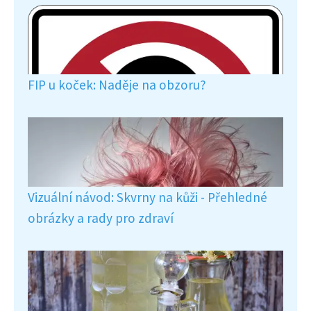
FIP u koček: Naděje na obzoru?
Vizuální návod: Skvrny na kůži - Přehledné
obrázky a rady pro zdraví