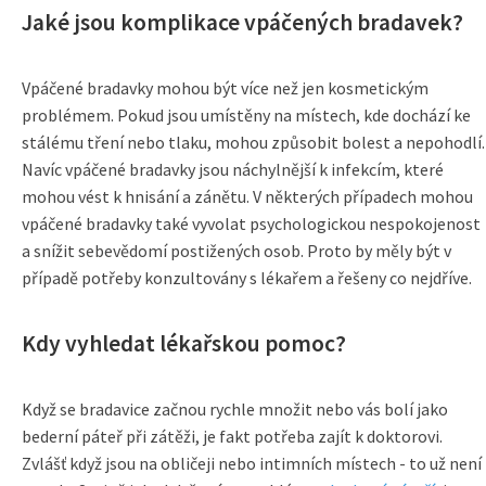
Jaké jsou komplikace vpáčených bradavek?
Vpáčené bradavky mohou být více než jen kosmetickým
problémem. Pokud jsou umístěny na místech, kde dochází ke
stálému tření nebo tlaku, mohou způsobit bolest a nepohodlí.
Navíc vpáčené bradavky jsou náchylnější k infekcím, které
mohou vést k hnisání a zánětu. V některých případech mohou
vpáčené bradavky také vyvolat psychologickou nespokojenost
a snížit sebevědomí postižených osob. Proto by měly být v
případě potřeby konzultovány s lékařem a řešeny co nejdříve.
Kdy vyhledat lékařskou pomoc?
Když se bradavice začnou rychle množit nebo vás bolí jako
bederní páteř při zátěži, je fakt potřeba zajít k doktorovi.
Zvlášť když jsou na obličeji nebo intimních místech - to už není