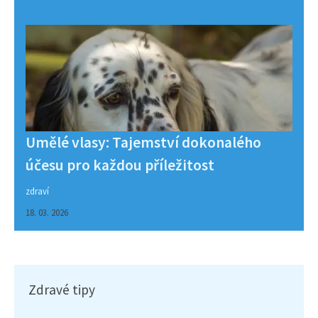
Umělé vlasy: Tajemství dokonalého
účesu pro každou příležitost
zdraví
18. 03. 2026
Zdravé tipy