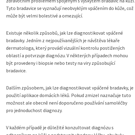
zdravotním problémem spojeným s výskytem bradavic na kůži.
Tyto bradavice se vyznačují neobvyklým vpáčením do kůže, což
může být velmi bolestivé a omezující.
Existuje několik způsobů, jak lze diagnostikovat vpáčené
bradavky. Jedním z nejpoužívanějších je návštěva lékaře
dermatologa, který provádí vizuální kontrolu postižených
oblastí a potvrzuje diagnózu. V některých případech mohou
být provedeny i biopsie nebo testy na viry způsobující
bradavice.
Dalším způsobem, jak lze diagnostikovat vpáčené bradavky, je
použití aplikace domácích léků. Pokud zmizel naznačuje tuto
možnost ale obecně není doporučeno používání samoléčby
pro jednoduchost diagnozy.
V každém případě je důležité konzultovat diagnózu s