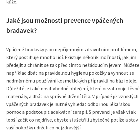
kůže.
Jaké jsou možnosti prevence vpáčených
bradavek?
Vpáčené bradavky jsou nepříjemným zdravotním problémem,
který postihuje mnoho lidí. Existuje několik možností, jak jim
předejít a chránit se tak před tímto nežádoucím jevem. Můžete
například dbát na pravidelnou hygienu pokožky a vyhnout se
nadměrnému používání kosmetických přípravků na bázi oleje.
Důležité je také nosit vhodné oblečení, které nezahrnuje těsné
materiály, a dbát na správné držení těla. V případě již vzniklých
vpáčených bradavek je nutné vyhledat odbornou lékařskou
pomoc a podstoupit adekvátní terapii. S prevencí je však však
lepší začít co nejdříve, abyste si ušetřili zbytečné potíže a stav
vaší pokožky udrželi co nejzdravější.