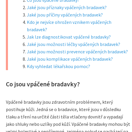
Co jsou vpáčené bradavky?
Jaké jsou příznaky vpáčených bradavek?
Jaké jsou příčiny vpáčených bradavek?
Kdo je nejvíce ohrožen vznikem vpáčených
bradavek?
Jak lze diagnostikovat vpáčené bradavky?
Jaké jsou možnosti léčby vpáčených bradavek?
Jaké jsou možnosti prevence vpáčených bradavek?
Jaké jsou komplikace vpáčených bradavek?
Kdy vyhledat lékařskou pomoc?
Co jsou vpáčené bradavky?
Vpáčené bradavky jsou zdravotním problémem, který
postihuje kůži. Jedná se o bradavice, které jsou v důsledku
tlaku a tření na určité části těla vtlačeny dovnitř a vypadají
jako shluky nebo uzlíky pod kůží. Vpáčené bradavky mohou být
velmi bolestivé a nepříjemné, zejména pokud se nacházejí na