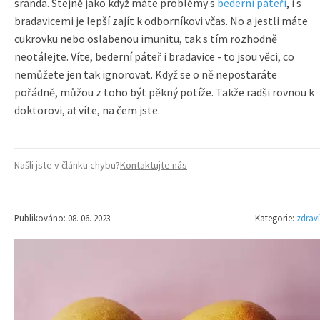
sranda. Stejně jako když máte problémy s
bederní páteří
, i s
bradavicemi je lepší zajít k odborníkovi včas. No a jestli máte
cukrovku nebo oslabenou imunitu, tak s tím rozhodně
neotálejte. Víte, bederní páteř i bradavice - to jsou věci, co
nemůžete jen tak ignorovat. Když se o ně nepostaráte
pořádně, můžou z toho být pěkný potíže. Takže radši rovnou k
doktorovi, ať víte, na čem jste.
Našli jste v článku chybu?
Kontaktujte nás
Publikováno: 08. 06. 2023
Kategorie:
zdraví