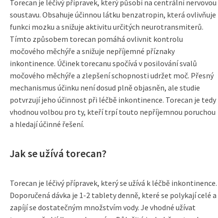
Torecan je léčivý přípravek, který působí na centrální nervovou
soustavu. Obsahuje účinnou látku benzatropin, která ovlivňuje
funkci mozku a snižuje aktivitu určitých neurotransmiterů.
Tímto způsobem torecan pomáhá ovlivnit kontrolu
močového měchýře a snižuje nepříjemné příznaky
inkontinence. Účinek torecanu spočívá v posilování svalů
močového měchýře a zlepšení schopnosti udržet moč. Přesný
mechanismus účinku není dosud plně objasněn, ale studie
potvrzují jeho účinnost při léčbě inkontinence. Torecan je tedy
vhodnou volbou pro ty, kteří trpí touto nepříjemnou poruchou
a hledají účinné řešení.
Jak se užívá torecan?
Torecan je léčivý přípravek, který se užívá k léčbě inkontinence.
Doporučená dávka je 1-2 tablety denně, které se polykají celé a
zapíjí se dostatečným množstvím vody. Je vhodné užívat