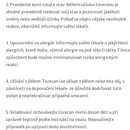
2. Pravidelně kontrolujte stav: Během užívání torecanu je
vhodné pravidelně sledovat svůj stav a pozorovat jakékoli
změny nebo vedlejší účinky. Pokud se objeví nějaké neobvyklé
reakce, okamžitě informujte svého lékaře.
3. Upozornění na alergie: Informujte svého lékaře o jakýchkoli
alergiích, které máte, včetně alergie na jiné léky či látky. Tímto
způsobem bude možné minimalizovat riziko alergických
reakcí.
4. Užívání s jídlem: Torecan lze užívat s jídlem nebo bez něj, v
závislosti na doporučení lékaře. Je důležité dodržovat tuto
pokyn a nepřekračovat případná omezení.
5. Skladování: Uchovávejte torecan mimo dosah dětí a při
správné teplotě podle instrukcí na obalu. Nepoužívejte
přípravek po uplynutí doby použitelnosti.