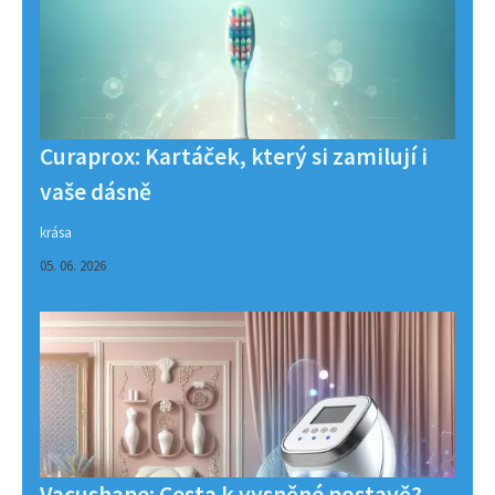
Curaprox: Kartáček, který si zamilují i
vaše dásně
krása
05. 06. 2026
Vacushape: Cesta k vysněné postavě?