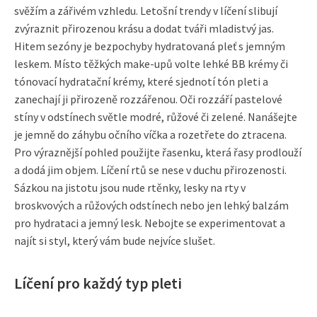
svěžím a zářivém vzhledu. Letošní trendy v líčení slibují
zvýraznit přirozenou krásu a dodat tváři mladistvý jas.
Hitem sezóny je bezpochyby hydratovaná pleť s jemným
leskem. Místo těžkých make-upů volte lehké BB krémy či
tónovací hydratační krémy, které sjednotí tón pleti a
zanechají ji přirozeně rozzářenou. Oči rozzáří pastelové
stíny v odstínech světle modré, růžové či zelené. Nanášejte
je jemně do záhybu očního víčka a rozetřete do ztracena.
Pro výraznější pohled použijte řasenku, která řasy prodlouží
a dodá jim objem. Líčení rtů se nese v duchu přirozenosti.
Sázkou na jistotu jsou nude rtěnky, lesky na rty v
broskvových a růžových odstínech nebo jen lehký balzám
pro hydrataci a jemný lesk. Nebojte se experimentovat a
najít si styl, který vám bude nejvíce slušet.
Líčení pro každý typ pleti