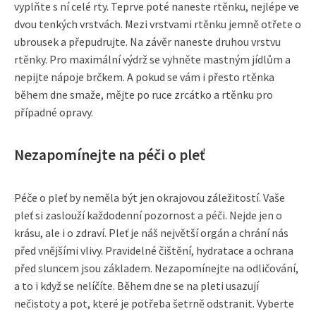
vyplňte s ní celé rty. Teprve poté naneste rtěnku, nejlépe ve
dvou tenkých vrstvách. Mezi vrstvami rtěnku jemně otřete o
ubrousek a přepudrujte. Na závěr naneste druhou vrstvu
rtěnky. Pro maximální výdrž se vyhněte mastným jídlům a
nepijte nápoje brčkem. A pokud se vám i přesto rtěnka
během dne smaže, mějte po ruce zrcátko a rtěnku pro
případné opravy.
Nezapomínejte na péči o pleť
Péče o pleť by neměla být jen okrajovou záležitostí. Vaše
pleť si zaslouží každodenní pozornost a péči. Nejde jen o
krásu, ale i o zdraví. Pleť je náš největší orgán a chrání nás
před vnějšími vlivy. Pravidelné čištění, hydratace a ochrana
před sluncem jsou základem. Nezapomínejte na odličování,
a to i když se nelíčíte. Během dne se na pleti usazují
nečistoty a pot, které je potřeba šetrně odstranit. Vyberte