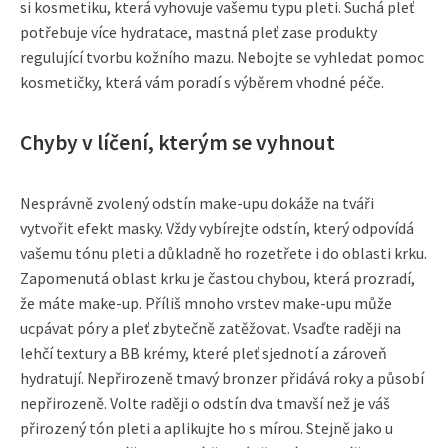
si kosmetiku, která vyhovuje vašemu typu pleti. Suchá pleť
potřebuje více hydratace, mastná pleť zase produkty
regulující tvorbu kožního mazu. Nebojte se vyhledat pomoc
kosmetičky, která vám poradí s výběrem vhodné péče.
Chyby v líčení, kterým se vyhnout
Nesprávně zvolený odstín make-upu dokáže na tváři
vytvořit efekt masky. Vždy vybírejte odstín, který odpovídá
vašemu tónu pleti a důkladně ho rozetřete i do oblasti krku.
Zapomenutá oblast krku je častou chybou, která prozradí,
že máte make-up. Příliš mnoho vrstev make-upu může
ucpávat póry a pleť zbytečně zatěžovat. Vsaďte raději na
lehčí textury a BB krémy, které pleť sjednotí a zároveň
hydratují. Nepřirozeně tmavý bronzer přidává roky a působí
nepřirozeně. Volte raději o odstín dva tmavší než je váš
přirozený tón pleti a aplikujte ho s mírou. Stejně jako u