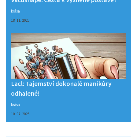
krása
18. 11. 2025
Lacl: Tajemství dokonalé manikúry
odhalené!
krása
10. 07. 2025