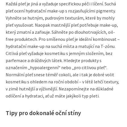
Každá pleť je jiná a vyžaduje specifickou péči i líčení. Suchá
pleť ocení hydratační make-up s rozjasňujícími pigmenty.
Vyhněte se hutným, pudrovým texturám, které by mohly
pleť vysušovat. Naopak mastnější pleť potřebuje make-up,
který zmatní a zafixuje. Sáhněte po dlouhotrvajících, oil-
free produktech. Pro smíšenou pleť je ideální kombinovat –
hydratační make-up na suchá místa a matující na T-zónu.
Citlivá pleť vyžaduje kosmetiku s jemným složením, bez
parfemace a dráždivých látek. Hledejte produkty s
označením „hypoalergenní“ nebo „pro citlivou pleť“.
Normální pleť snese téměř cokoli, ale i tak je dobré volit
kosmetiku s ohledem na roční období – v létě lehčí textury,
v zimě hutnější a výživnější. Nezapomínejte na důkladné
odlíčení a hydrataci, ať už máte jakýkoli typ pleti.
Tipy pro dokonalé oční stíny