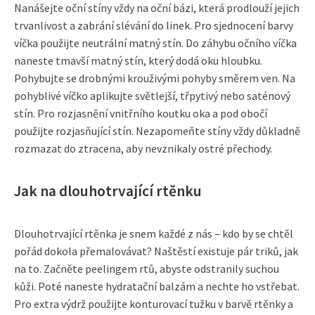
Nanášejte oční stíny vždy na oční bázi, která prodlouží jejich
trvanlivost a zabrání slévání do linek. Pro sjednocení barvy
víčka použijte neutrální matný stín. Do záhybu očního víčka
naneste tmavší matný stín, který dodá oku hloubku.
Pohybujte se drobnými krouživými pohyby směrem ven. Na
pohyblivé víčko aplikujte světlejší, třpytivý nebo saténový
stín. Pro rozjasnění vnitřního koutku oka a pod obočí
použijte rozjasňující stín. Nezapomeňte stíny vždy důkladně
rozmazat do ztracena, aby nevznikaly ostré přechody.
Jak na dlouhotrvající rtěnku
Dlouhotrvající rtěnka je snem každé z nás – kdo by se chtěl
pořád dokola přemalovávat? Naštěstí existuje pár triků, jak
na to. Začněte peelingem rtů, abyste odstranily suchou
kůži. Poté naneste hydratační balzám a nechte ho vstřebat.
Pro extra výdrž použijte konturovací tužku v barvě rtěnky a