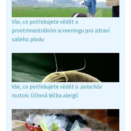
Vše, co potřebujete vědět o
prvotrimestrálním screeningu pro zdraví
vašeho plodu
Vše, co potřebujete vědět o Jarischův
roztok: Účinná léčba alergií