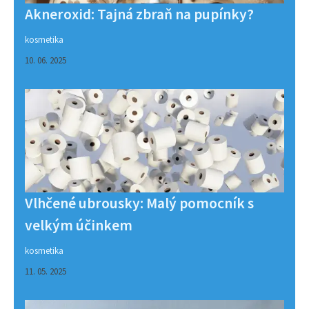
Akneroxid: Tajná zbraň na pupínky?
kosmetika
10. 06. 2025
Vlhčené ubrousky: Malý pomocník s
velkým účinkem
kosmetika
11. 05. 2025