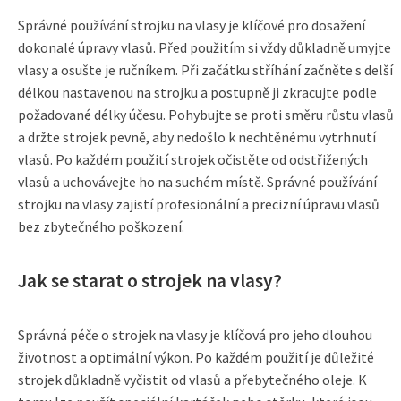
Správné používání strojku na vlasy je klíčové pro dosažení
dokonalé úpravy vlasů. Před použitím si vždy důkladně umyjte
vlasy a osušte je ručníkem. Při začátku stříhání začněte s delší
délkou nastavenou na strojku a postupně ji zkracujte podle
požadované délky účesu. Pohybujte se proti směru růstu vlasů
a držte strojek pevně, aby nedošlo k nechtěnému vytrhnutí
vlasů. Po každém použití strojek očistěte od odstřižených
vlasů a uchovávejte ho na suchém místě. Správné používání
strojku na vlasy zajistí profesionální a precizní úpravu vlasů
bez zbytečného poškození.
Jak se starat o strojek na vlasy?
Správná péče o strojek na vlasy je klíčová pro jeho dlouhou
životnost a optimální výkon. Po každém použití je důležité
strojek důkladně vyčistit od vlasů a přebytečného oleje. K