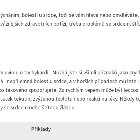
dýcháním, bolesti u srdce, točí se vám hlava nebo omdléváte,
 vážnějších zdravotních potíží, třeba problémů se srdcem, ští
mluvíme o tachykardii. Možná jste si všimli příznaků jako zryc
á i nepříjemná bolest u srdce, a v horších případech můžete i
ěco takového zpozorujete. Za rychlým tepem může být leccos 
atek tekutin, zvýšenou teplotu nebo reakci na léky. Někdy t
my se srdcem nebo štítnou žlázou.
Příklady