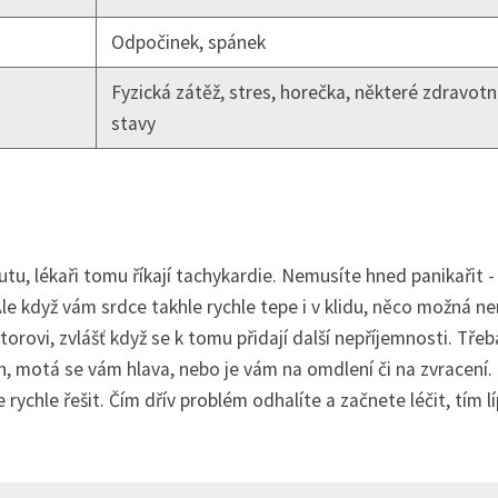
Odpočinek, spánek
Fyzická zátěž, stres, horečka, některé zdravotn
stavy
tu, lékaři tomu říkají tachykardie. Nemusíte hned panikařit -
le když vám srdce takhle rychle tepe i v klidu, něco možná ne
orovi, zvlášť když se k tomu přidají další nepříjemnosti. Třeb
 motá se vám hlava, nebo je vám na omdlení či na zvracení. 
rychle řešit. Čím dřív problém odhalíte a začnete léčit, tím lí