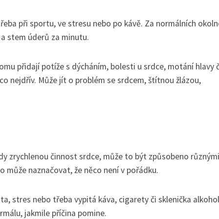
třeba při sportu, ve stresu nebo po kávě. Za normálních okoln
i a stem úderů za minutu.
omu přidají potíže s dýcháním, bolesti u srdce, motání hlavy č
o nejdřív. Může jít o problém se srdcem, štítnou žlázou,
dy zrychlenou činnost srdce, může to být způsobeno různým
y to může naznačovat, že něco není v pořádku.
ita, stres nebo třeba vypitá káva, cigarety či sklenička alkohol
rmálu, jakmile příčina pomine.