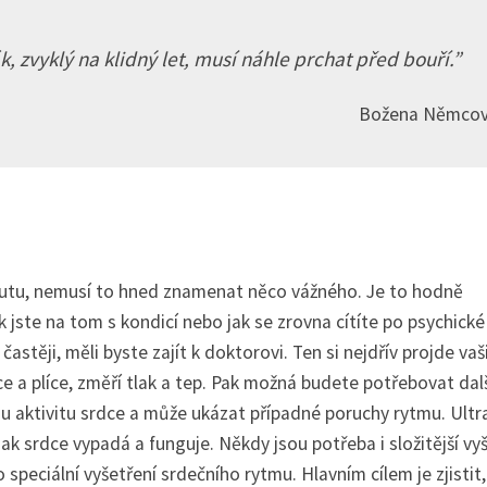
k, zvyklý na klidný let, musí náhle prchat před bouří.
Božena Němco
inutu, nemusí to hned znamenat něco vážného. Je to hodně
jak jste na tom s kondicí nebo jak se zrovna cítíte po psychické
astěji, měli byste zajít k doktorovi. Ten si nejdřív projde vaš
ce a plíce, změří tlak a tep. Pak možná budete potřebovat dal
ou aktivitu srdce a může ukázat případné poruchy rytmu. Ultr
ak srdce vypadá a funguje. Někdy jsou potřeba i složitější vy
peciální vyšetření srdečního rytmu. Hlavním cílem je zjistit,