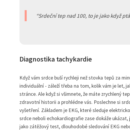
Srdeční tep nad 100, to je jako když ptá
Diagnostika tachykardie
Když vám srdce buší rychleji než stovka tepů za m
individuální - záleží třeba na tom, kolik vám je let, 
stránce. Ale když si všimnete, že máte zrychlený tep č
zdravotní historii a prohlédne vás. Poslechne si srd
vyšetření. Základem je EKG, které sleduje elektrick
srdce neboli echokardiografie zase dokáže ukázat, j
jako zátěžový test, dlouhodobé sledování EKG nebo s