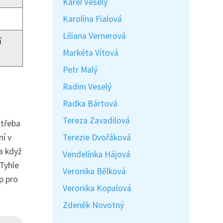
Karel Veselý
Karolína Fialová
Liliana Vernerová
í
Markéta Vítová
Petr Malý
Radim Veselý
Radka Bártová
Tereza Zavadilová
 třeba
ní v
Terezie Dvořáková
a když
Vendelínka Hájová
Tyhle
Veronika Bělková
p pro
Veronika Kopalová
Zdeněk Novotný