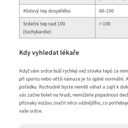
Klidový tep dospělého
60-100
Srdeční tep nad 100
> 100
(tachykardie)
Kdy vyhledat lékaře
Když vám srdce buší rychleji než stovka tepů za minu
při sportu nebo větší námaze je to úplně normální. A
pořádku. Rozhodně byste neměli váhat a zajít k dokt
vás začne bolet na hrudi, nemůžete popadnout dech,
příznaky můžou značit něco vážnějšího, co potřebuje 
vaše srdce.