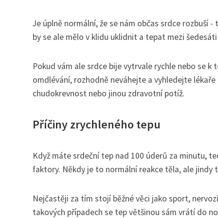
Je úplně normální, že se nám občas srdce rozbuší - 
by se ale mělo v klidu uklidnit a tepat mezi šedesát
Pokud vám ale srdce bije vytrvale rychle nebo se k t
omdlévání, rozhodně neváhejte a vyhledejte lékaře c
chudokrevnost nebo jinou zdravotní potíž.
Příčiny zrychleného tepu
Když máte srdeční tep nad 100 úderů za minutu, te
faktory. Někdy je to normální reakce těla, ale jind
Nejčastěji za tím stojí běžné věci jako sport, nervoz
takových případech se tep většinou sám vrátí do no