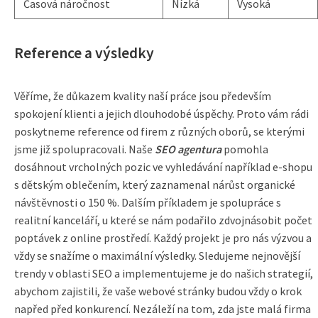
Časová náročnost
Nízká
Vysoká
Reference a výsledky
Věříme, že důkazem kvality naší práce jsou především
spokojení klienti a jejich dlouhodobé úspěchy. Proto vám rádi
poskytneme reference od firem z různých oborů, se kterými
jsme již spolupracovali. Naše
SEO agentura
pomohla
dosáhnout vrcholných pozic ve vyhledávání například e-shopu
s dětským oblečením, který zaznamenal nárůst organické
návštěvnosti o 150 %. Dalším příkladem je spolupráce s
realitní kanceláří, u které se nám podařilo zdvojnásobit počet
poptávek z online prostředí. Každý projekt je pro nás výzvou a
vždy se snažíme o maximální výsledky. Sledujeme nejnovější
trendy v oblasti SEO a implementujeme je do našich strategií,
abychom zajistili, že vaše webové stránky budou vždy o krok
napřed před konkurencí. Nezáleží na tom, zda jste malá firma