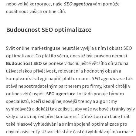
nebo velká korporace, naše
SEO agentura
vám pomůže
dosáhnout vašich online cílů.
Budoucnost SEO optimalizace
Svět online marketingu se neustále vyvíjí a s ním i oblast SEO
optimalizace. Co platilo včera, dnes už být pravdou nemusí.
Budoucnost SEO
se ponese v duchu ještě většího důrazu na
uživatelskou přívětivost, relevantní a hodnotný obsah a
komplexní strategii napříč platformami.
SEO agentura
se tak
stává nepostradatelným partnerem pro firmy, které chtějí v
online světě uspět.
SEO agentura
totiž disponuje týmem
specialistů, kteří sledují nejnovější trendy a algoritmy
vyhledávačů a dokáží tak zajistit, aby vaše webové stránky byly
vždy o krok napřed před konkurencí. Důležitou roli bude hrát
také hlasové vyhledávání a s ním spojená optimalizace pro
chytré asistenty. Uživatelé stále častěji vyhledávají informace