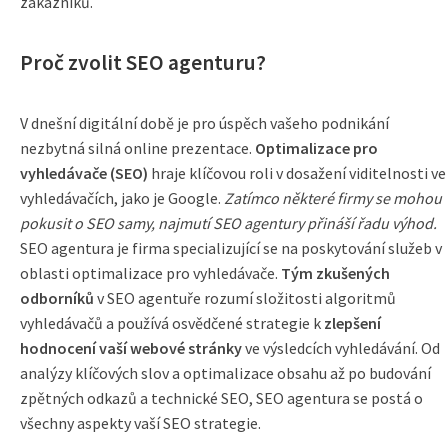
zákazníků.
Proč zvolit SEO agenturu?
V dnešní digitální době je pro úspěch vašeho podnikání
nezbytná silná online prezentace.
Optimalizace pro
vyhledávače (SEO)
hraje klíčovou roli v dosažení viditelnosti ve
vyhledávačích, jako je Google.
Zatímco některé firmy se mohou
pokusit o SEO samy, najmutí SEO agentury přináší řadu výhod.
SEO agentura je firma specializující se na poskytování služeb v
oblasti optimalizace pro vyhledávače.
Tým zkušených
odborníků
v SEO agentuře rozumí složitosti algoritmů
vyhledávačů a používá osvědčené strategie k
zlepšení
hodnocení vaší webové stránky
ve výsledcích vyhledávání. Od
analýzy klíčových slov a optimalizace obsahu až po budování
zpětných odkazů a technické SEO, SEO agentura se postá o
všechny aspekty vaší SEO strategie.