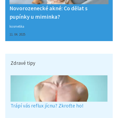
Novorozenecké akné: Co dělat s
pupínky u miminka?
kosmetika
11. 04. 2025
Zdravé tipy
Trápí vás reflux jícnu? Zkroťte ho!