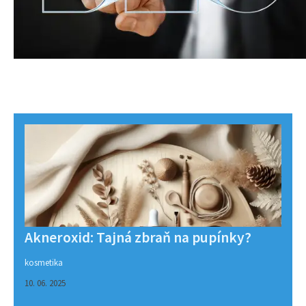
Akneroxid: Tajná zbraň na pupínky?
kosmetika
10. 06. 2025