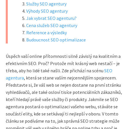
Služby SEO agentury
Výhody SEO agentury
Jak vybrat SEO agenturu?
Cena služeb SEO agentury
Reference a výsledky
Budoucnost SEO optimalizace
Úspěch vaší online přítomnosti silně závislý na kvalitním a
efektivním SEO. Proč? Protože mít krásný web nestačí – je
třeba, aby ho lidé také našli. Zde přichází na scénu
SEO
agentura
, která se stane vaším nejcennějším spojencem.
Představte si, že váš web se nejen dostane na první stránku
vyhledávačů, ale také osloví tisíce potenciálních zákazníků,
kteří hledají právě vaše služby či produkty. Jakmile se SEO
agentura postará o optimalizaci vašeho webu, stáváte se
součástí elity, kde se setkávají ti nejlepší v oboru. V tomto
článku se podíváme na to, jak správná SEO strategie může
proměnit váš web v silného hráče na online trhu a proč je