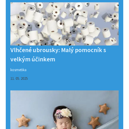
Vlhčené ubrousky: Malý pomocník s
velkým účinkem
kosmetika
11. 05. 2025