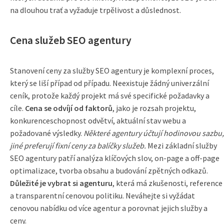
na dlouhou trať a vyžaduje trpělivost a důslednost.
Cena služeb SEO agentury
Stanovení ceny za služby SEO agentury je komplexní proces,
který se liší případ od případu. Neexistuje žádný univerzální
ceník, protože každý projekt má své specifické požadavky a
cíle.
Cena se odvíjí od faktorů
, jako je rozsah projektu,
konkurenceschopnost odvětví, aktuální stav webu a
požadované výsledky.
Některé agentury účtují hodinovou sazbu,
jiné preferují fixní ceny za balíčky služeb.
Mezi základní služby
SEO agentury patří analýza klíčových slov, on-page a off-page
optimalizace, tvorba obsahu a budování zpětných odkazů.
Důležité je vybrat si agenturu
, která má zkušenosti, reference
a transparentní cenovou politiku. Neváhejte si vyžádat
cenovou nabídku od více agentur a porovnat jejich služby a
ceny.