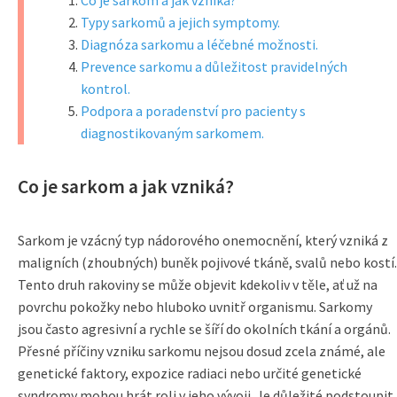
Co je sarkom a jak vzniká?
Typy sarkomů a jejich symptomy.
Diagnóza sarkomu a léčebné možnosti.
Prevence sarkomu a důležitost pravidelných
kontrol.
Podpora a poradenství pro pacienty s
diagnostikovaným sarkomem.
Co je sarkom a jak vzniká?
Sarkom je vzácný typ nádorového onemocnění, který vzniká z
maligních (zhoubných) buněk pojivové tkáně, svalů nebo kostí.
Tento druh rakoviny se může objevit kdekoliv v těle, ať už na
povrchu pokožky nebo hluboko uvnitř organismu. Sarkomy
jsou často agresivní a rychle se šíří do okolních tkání a orgánů.
Přesné příčiny vzniku sarkomu nejsou dosud zcela známé, ale
genetické faktory, expozice radiaci nebo určité genetické
syndromy mohou hrát roli v jeho vývoji. Je důležité podstoupit