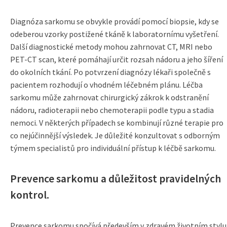
Diagnóza sarkomu se obvykle provádí pomocí biopsie, kdy se
odeberou vzorky postižené tkáně k laboratornímu vyšetření.
Další diagnostické metody mohou zahrnovat CT, MRI nebo
PET-CT scan, které pomáhají určit rozsah nádoru a jeho šíření
do okolních tkání. Po potvrzení diagnózy lékaři společně s
pacientem rozhodují o vhodném léčebném plánu. Léčba
sarkomu může zahrnovat chirurgický zákrok k odstranění
nádoru, radioterapii nebo chemoterapii podle typu a stadia
nemoci. V některých případech se kombinují různé terapie pro
co nejúčinnější výsledek. Je důležité konzultovat s odborným
týmem specialistů pro individuální přístup k léčbě sarkomu.
Prevence sarkomu a důležitost pravidelných
kontrol.
Prevence sarkomu spočívá především v zdravém životním stylu