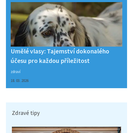
Umělé vlasy: Tajemství dokonalého
účesu pro každou příležitost
zdraví
18. 03. 2026
Zdravé tipy