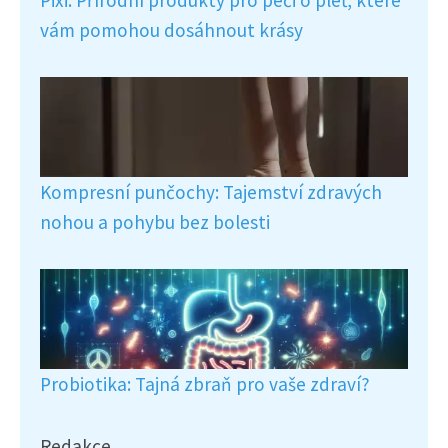
Pixi: Přírodní produkty pro péči o pleť, které
vám pomohou dosáhnout krásy
Kompresní punčochy: Tajemství zdravých
nohou a pohybu bez bolesti
Probiotika: Tajná zbraň pro vaše zdraví?
Redakce