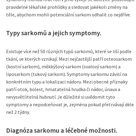
pravidelné lékařské prohlídky a sledovat jakékoli změny na
těle, abychom mohli potenciální sarkom odhalit co nejdříve.
Typy sarkomů a jejich symptomy.
Existuje více než 50 různých typů sarkomů, které se liší podle
tkání, ve kterých vznikají. Mezi nejčastější patří osteosarkom
(kostní sarkom), měkkýšový sarkom (svalový sarkom) a
liposarkom (tukový sarkom). Symptomy sarkomu závisí na
konkrétním typu a lokalizaci nádoru. Mezi obecné příznaky
patří otok, bolest, hmatatelná hrudka či nádor, únava a
nevysvětlitelná hubnutí. Je důležité si uvědomit tyto
symptomy a nepodceňovat je, zejména pokud přetrvávají déle
než 2 týdny.
Diagnóza sarkomu a léčebné možnosti.