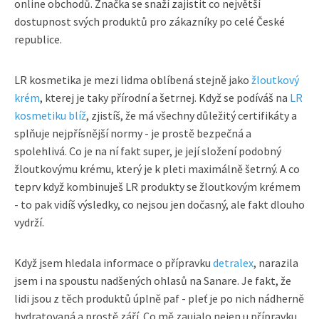
online obchodů. Značka se snaží zajistit co největší
dostupnost svých produktů pro zákazníky po celé České
republice.
LR kosmetika je mezi lidma oblíbená stejně jako
žloutkový
krém
, kterej je taky přírodní a šetrnej. Když se podíváš na
LR
kosmetiku blíž
, zjistíš, že má všechny důležitý certifikáty a
splňuje nejpřísnější normy - je prostě bezpečná a
spolehlivá. Co je na ní fakt super, je její složení podobný
žloutkovýmu krému, který je k pleti maximálně šetrný. A co
teprv když kombinuješ LR produkty se žloutkovým krémem
- to pak vidíš výsledky, co nejsou jen dočasný, ale fakt dlouho
vydrží.
Když jsem hledala informace o přípravku
detralex
, narazila
jsem i na spoustu nadšených ohlasů na Sanare. Je fakt, že
lidi jsou z těch produktů úplně paf - pleť je po nich nádherně
hydratovaná a prostě září. Co mě zaujalo nejen u přípravku