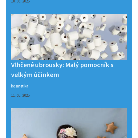
10. 06. 2025
Vlhčené ubrousky: Malý pomocník s
velkým účinkem
kosmetika
11. 05. 2025