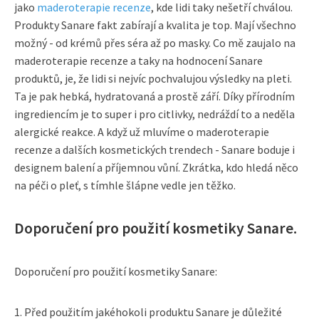
jako
maderoterapie recenze
, kde lidi taky nešetří chválou.
Produkty Sanare fakt zabírají a kvalita je top. Mají všechno
možný - od krémů přes séra až po masky. Co mě zaujalo na
maderoterapie recenze a taky na hodnocení Sanare
produktů, je, že lidi si nejvíc pochvalujou výsledky na pleti.
Ta je pak hebká, hydratovaná a prostě září. Díky přírodním
ingrediencím je to super i pro citlivky, nedráždí to a neděla
alergické reakce. A když už mluvíme o maderoterapie
recenze a dalších kosmetických trendech - Sanare boduje i
designem balení a příjemnou vůní. Zkrátka, kdo hledá něco
na péči o pleť, s tímhle šlápne vedle jen těžko.
Doporučení pro použití kosmetiky Sanare.
Doporučení pro použití kosmetiky Sanare:
1. Před použitím jakéhokoli produktu Sanare je důležité