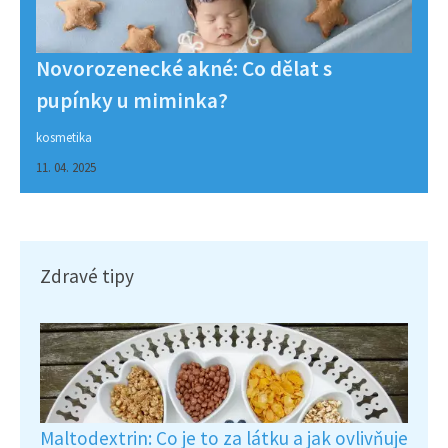
Novorozenecké akné: Co dělat s
pupínky u miminka?
kosmetika
11. 04. 2025
Zdravé tipy
Maltodextrin: Co je to za látku a jak ovlivňuje