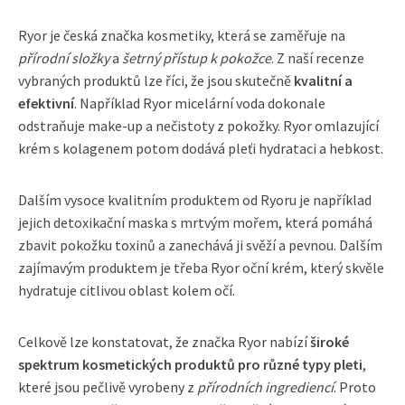
Ryor je česká značka kosmetiky, která se zaměřuje na
přírodní složky
a
šetrný přístup k pokožce
. Z naší recenze
vybraných produktů lze říci, že jsou skutečně
kvalitní a
efektivní
. Například Ryor micelární voda dokonale
odstraňuje make-up a nečistoty z pokožky. Ryor omlazující
krém s kolagenem potom dodává pleťi hydrataci a hebkost.
Dalším vysoce kvalitním produktem od Ryoru je například
jejich detoxikační maska s mrtvým mořem, která pomáhá
zbavit pokožku toxinů a zanechává ji svěží a pevnou. Dalším
zajímavým produktem je třeba Ryor oční krém, který skvěle
hydratuje citlivou oblast kolem očí.
Celkově lze konstatovat, že značka Ryor nabízí
široké
spektrum kosmetických produktů pro různé typy pleti
,
které jsou pečlivě vyrobeny z
přírodních ingrediencí
. Proto