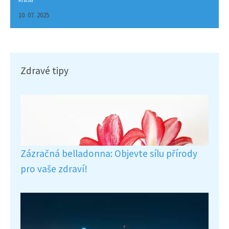
10. 07. 2025
Zdravé tipy
Zázračná belladonna: Objevte sílu přírody
pro vaše zdraví!