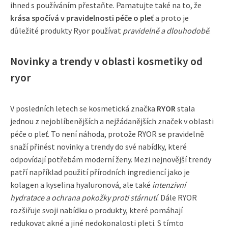
ihned s používáním přestaňte. Pamatujte také na to, že
krása spočívá v pravidelnosti péče o pleť
a proto je
důležité produkty Ryor používat
pravidelně a dlouhodobě
.
Novinky a trendy v oblasti kosmetiky od
ryor
V posledních letech se kosmetická značka
RYOR
stala
jednou z nejoblíbenějších a nejžádanějších značek v oblasti
péče o pleť. To není náhoda, protože RYOR se pravidelně
snaží přinést novinky a trendy do své nabídky, které
odpovídají potřebám moderní ženy. Mezi nejnovější trendy
patří například použití přírodních ingrediencí jako je
kolagen a kyselina hyaluronová, ale také
intenzivní
hydratace a ochrana pokožky proti stárnutí
. Dále RYOR
rozšiřuje svoji nabídku o produkty, které pomáhají
redukovat akné a jiné nedokonalosti pleti. S tímto