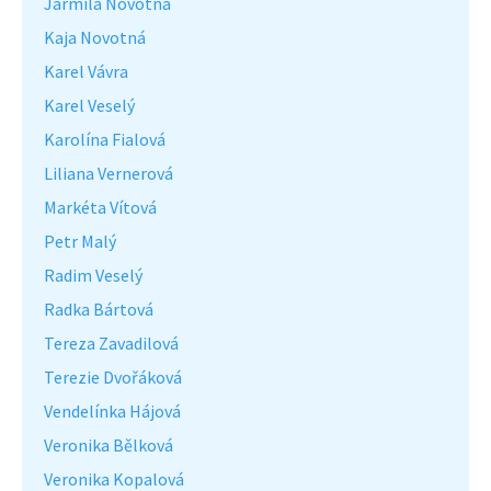
Jarmila Novotná
Kaja Novotná
Karel Vávra
Karel Veselý
Karolína Fialová
Liliana Vernerová
Markéta Vítová
Petr Malý
Radim Veselý
Radka Bártová
Tereza Zavadilová
Terezie Dvořáková
Vendelínka Hájová
Veronika Bělková
Veronika Kopalová