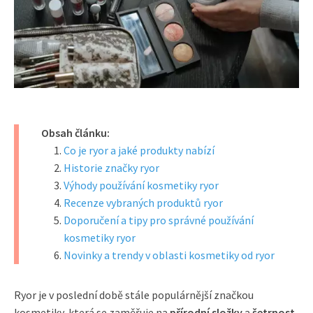
Obsah článku:
Co je ryor a jaké produkty nabízí
Historie značky ryor
Výhody používání kosmetiky ryor
Recenze vybraných produktů ryor
Doporučení a tipy pro správné používání
kosmetiky ryor
Novinky a trendy v oblasti kosmetiky od ryor
Ryor je v poslední době stále populárnější značkou
kosmetiky, která se zaměřuje na
přírodní složky
a
šetrnost