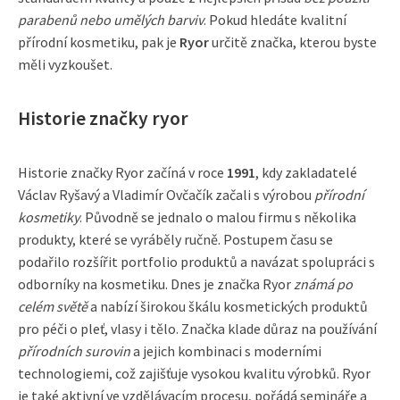
parabenů nebo umělých barviv
. Pokud hledáte kvalitní
přírodní kosmetiku, pak je
Ryor
určitě značka, kterou byste
měli vyzkoušet.
Historie značky ryor
Historie značky Ryor začíná v roce
1991
, kdy zakladatelé
Václav Ryšavý a Vladimír Ovčačík začali s výrobou
přírodní
kosmetiky
. Původně se jednalo o malou firmu s několika
produkty, které se vyráběly ručně. Postupem času se
podařilo rozšířit portfolio produktů a navázat spolupráci s
odborníky na kosmetiku. Dnes je značka Ryor
známá po
celém světě
a nabízí širokou škálu kosmetických produktů
pro péči o pleť, vlasy i tělo. Značka klade důraz na používání
přírodních surovin
a jejich kombinaci s moderními
technologiemi, což zajišťuje vysokou kvalitu výrobků. Ryor
je také aktivní ve vzdělávacím procesu, pořádá semináře a