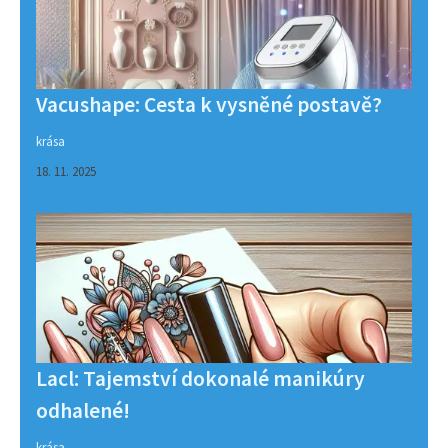
Vacushape: Cesta k vysněné postavě?
krása
18. 11. 2025
Lacl: Tajemství dokonalé manikúry
odhalené!
krása