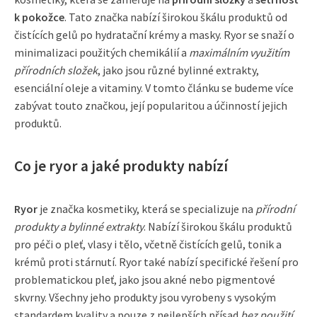
k pokožce
. Tato značka nabízí širokou škálu produktů od
čistících gelů po hydratační krémy a masky. Ryor se snaží o
minimalizaci použitých chemikálií a
maximálním využitím
přírodních složek
, jako jsou různé bylinné extrakty,
esenciální oleje a vitaminy. V tomto článku se budeme více
zabývat touto značkou, její popularitou a účinností jejich
produktů.
Co je ryor a jaké produkty nabízí
Ryor
je značka kosmetiky, která se specializuje na
přírodní
produkty a bylinné extrakty
. Nabízí širokou škálu produktů
pro péči o pleť, vlasy i tělo, včetně čistících gelů, tonik a
krémů proti stárnutí. Ryor také nabízí specifické řešení pro
problematickou pleť, jako jsou akné nebo pigmentové
skvrny. Všechny jeho produkty jsou vyrobeny s vysokým
standardem kvality a pouze z nejlepších přísad
bez použití