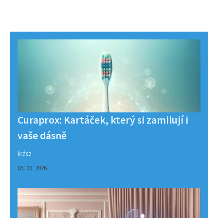
Curaprox: Kartáček, který si zamilují i
vaše dásně
krása
05. 06. 2026