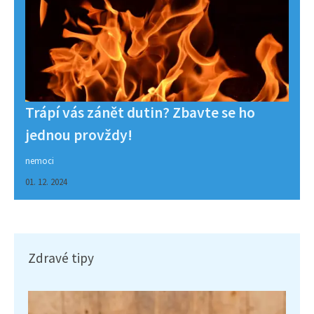
Trápí vás zánět dutin? Zbavte se ho
jednou provždy!
nemoci
01. 12. 2024
Zdravé tipy