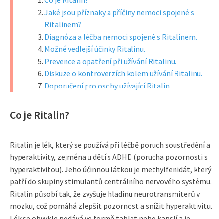
Co je Ritalin?
Jaké jsou příznaky a příčiny nemoci spojené s
Ritalinem?
Diagnóza a léčba nemoci spojené s Ritalinem.
Možné vedlejší účinky Ritalinu.
Prevence a opatření při užívání Ritalinu.
Diskuze o kontroverzích kolem užívání Ritalinu.
Doporučení pro osoby užívající Ritalin.
Co je Ritalin?
Ritalin je lék, který se používá při léčbě poruch soustředění a
hyperaktivity, zejména u dětí s ADHD (porucha pozornosti s
hyperaktivitou). Jeho účinnou látkou je methylfenidát, který
patří do skupiny stimulantů centrálního nervového systému.
Ritalin působí tak, že zvyšuje hladinu neurotransmiterů v
mozku, což pomáhá zlepšit pozornost a snížit hyperaktivitu.
Lék se obvykle podává ve formě tablet nebo kapslí a je