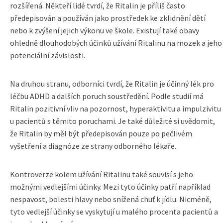
rozšířená. Někteří lidé tvrdí, že Ritalin je příliš často
předepisován a používán jako prostředek ke zklidnění dětí
nebo k zvýšení jejich výkonu ve škole. Existují také obavy
ohledně dlouhodobých účinků užívání Ritalinu na mozek a jeho
potenciální závislosti.
Na druhou stranu, odborníci tvrdí, že Ritalin je účinný lék pro
léčbu ADHD a dalších poruch soustředění. Podle studií má
Ritalin pozitivní vliv na pozornost, hyperaktivitu a impulzivitu
u pacientů s těmito poruchami. Je také důležité si uvědomit,
že Ritalin by měl být předepisován pouze po pečlivém
vyšetření a diagnóze ze strany odborného lékaře.
Kontroverze kolem užívání Ritalinu také souvisí s jeho
možnými vedlejšími účinky. Mezi tyto účinky patří například
nespavost, bolesti hlavy nebo snížená chuť k jídlu. Nicméně,
tyto vedlejší účinky se vyskytují u malého procenta pacientů a