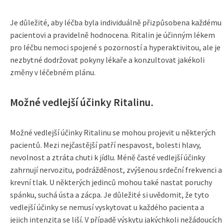
Je důležité, aby léčba byla individuálně přizpůsobena každému
pacientovi a pravidelně hodnocena. Ritalin je účinným lékem
pro léčbu nemoci spojené s pozorností a hyperaktivitou, ale je
nezbytné dodržovat pokyny lékaře a konzultovat jakékoli
změny v léčebném plánu.
Možné vedlejší účinky Ritalinu.
Možné vedlejší účinky Ritalinu se mohou projevit u některých
pacientů. Mezi nejčastější patří nespavost, bolesti hlavy,
nevolnost a ztráta chuti k jídlu. Méně časté vedlejší účinky
zahrnují nervozitu, podrážděnost, zvýšenou srdeční frekvenci a
krevní tlak. U některých jedinců mohou také nastat poruchy
spánku, suchá ústa a zácpa. Je důležité si uvědomit, že tyto
vedlejší účinky se nemusí vyskytovat u každého pacienta a
jejich intenzita se liší. V případě výskytu jakýchkoli nežádoucích