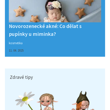
Novorozenecké akné: Co dělat s
pupínky u miminka?
kosmetika
11. 04. 2025
Zdravé tipy