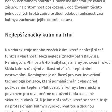
nebo v ochranném pouzdře. Pravidelně kontrolujte kabel a
zásuvku na přítomnost poškození. S dodržováním těchto
jednoduchých kroků zajistíte dlouhodobou funkčnost vaší
kulmy a zachování jejího dobrého stavu.
Nejlepší značky kulm na trhu
Na trhu existuje mnoho značek kulm, které nabízejí různé
funkce a vlastnosti. Mezi nejlepší značky patří BaByliss,
Remington, Philips a GHD. BaByliss je známý pro svou širokou
škálu kulm s různými velikostmi válců a teplotními
nastaveními. Remington je oblíbený pro svou inovativní
technologii ionizace, která pomáhá chránit vlasy před
poškozením teplem. Philips nabízí kulmy s keramickým
povrchem pro rovnoměrné rozložení tepla a snadné
sklouznutí vlasů. GHD je luxusní značka, která se specializuje
na profesionální kulmy s vysokou kvalitou a dlouhou