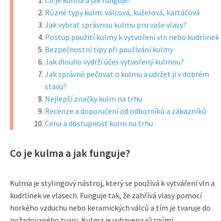
Co je kulma a jak funguje?
Různé typy kulm: válcová, kuželová, kartáčová
Jak vybrat správnou kulmu pro vaše vlasy?
Postup použití kulmy k vytvoření vln nebo kudrlinek
Bezpečnostní tipy při používání kulmy
Jak dlouho vydrží účes vytvořený kulmou?
Jak správně pečovat o kulmu a udržet ji v dobrém
stavu?
Nejlepší značky kulm na trhu
Recenze a doporučení od odborníků a zákazníků
Cena a dostupnost kulm na trhu
Co je kulma a jak funguje?
Kulma je stylingový nástroj, který se používá k vytváření vln a
kudrlinek ve vlasech. Funguje tak, že zahřívá vlasy pomocí
horkého vzduchu nebo keramických válců a tím je tvaruje do
požadovaného tvaru. Kulma je vybavena různými