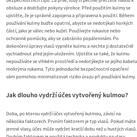
bezpečnostních tipů. Za prvé, vždy si pečlivě přečtěte návod k
obsluze a dodržujte pokyny výrobce. Před použitím kulmy se
ujistěte, že je správně zapojena a připravena k použití. Během
používání kulmy buďte opatrní, abyste se nedotýkali horkých
částí, jako je válec nebo kužel. Používejte rukavice nebo
ochranné pomůcky, aby se zabránilo popáleninám. Po
dokončení úpravy vlasů vypněte kulmu a nechte ji dostatečně
vychladnout před jejím uložením. Ujistěte se také, že kulmu
nepoužíváte ve vlhkém prostředí a nedotýkejte se jejího kabelu
mokrýma rukama. Tyto jednoduché bezpečnostní opatření
vám pomohou minimalizovat riziko úrazu při používání kulmy.
Jak dlouho vydrží účes vytvořený kulmou?
Doba, po kterou vydrží účes vytvořený kulmou, závisí na
několika faktorech. Prvním faktorem je typ vlasů. Pokud máte
jemné vlasy, účes může vydržet kratší dobu než u hustých vlasů.
Druhým faktorem je použitá technika a produkty na vlasy.