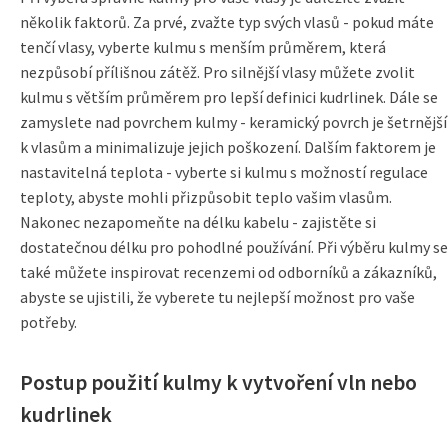
několik faktorů. Za prvé, zvažte typ svých vlasů - pokud máte
tenčí vlasy, vyberte kulmu s menším průměrem, která
nezpůsobí přílišnou zátěž. Pro silnější vlasy můžete zvolit
kulmu s větším průměrem pro lepší definici kudrlinek. Dále se
zamyslete nad povrchem kulmy - keramický povrch je šetrnější
k vlasům a minimalizuje jejich poškození. Dalším faktorem je
nastavitelná teplota - vyberte si kulmu s možností regulace
teploty, abyste mohli přizpůsobit teplo vašim vlasům.
Nakonec nezapomeňte na délku kabelu - zajistěte si
dostatečnou délku pro pohodlné používání. Při výběru kulmy se
také můžete inspirovat recenzemi od odborníků a zákazníků,
abyste se ujistili, že vyberete tu nejlepší možnost pro vaše
potřeby.
Postup použití kulmy k vytvoření vln nebo
kudrlinek