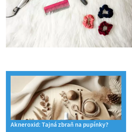
Akneroxid: Tajná zbraň na pupínky?