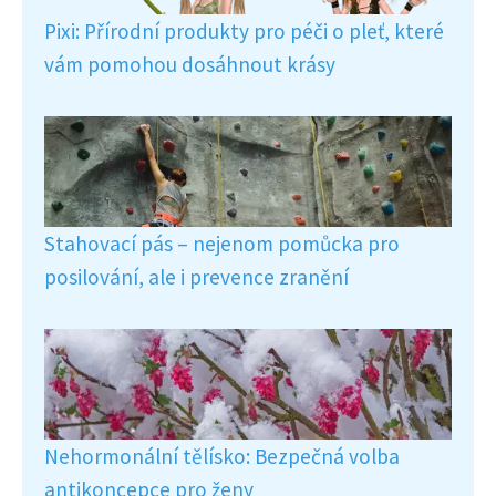
Pixi: Přírodní produkty pro péči o pleť, které
vám pomohou dosáhnout krásy
Stahovací pás – nejenom pomůcka pro
posilování, ale i prevence zranění
Nehormonální tělísko: Bezpečná volba
antikoncepce pro ženy