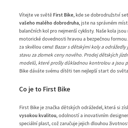
Vítejte ve světě
First Bike
, kde se dobrodružství s
vašeho malého dobrodruha
, jste na správném míst
balančních kol pro nejmenší cyklisty. Naše kola jso
motorické dovednosti hravou a bezpečnou formou. A c
za skvělou cenu!
Bazar s dětskými koly a odrážedly 
stavu za zlomek ceny nového. Prodej dětských jízd
modelů, které prošly důkladnou kontrolou a jsou p
Bike dáváte svému dítěti ten nejlepší start do světa 
Co je to First Bike
First Bike je značka dětských odrážedel, která si z
vysokou kvalitou
, odolností a inovativním designem
speciální plast, což zaručuje jejich dlouhou životno