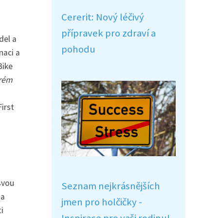
Cererit: Nový léčivý
přípravek pro zdraví a
del a
pohodu
naci a
Bike
brém
irst
svou
Seznam nejkrásnějších
 a
jmen pro holčičky -
i