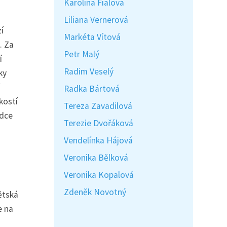
Karolína Fialová
Liliana Vernerová
í
Markéta Vítová
. Za
Petr Malý
í
Radim Veselý
ky
Radka Bártová
kostí
Tereza Zavadilová
ídce
Terezie Dvořáková
Vendelínka Hájová
Veronika Bělková
Veronika Kopalová
Zdeněk Novotný
ětská
e na