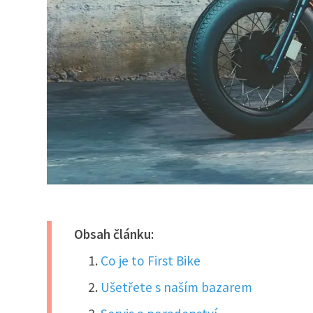
Obsah článku:
Co je to First Bike
Ušetřete s naším bazarem