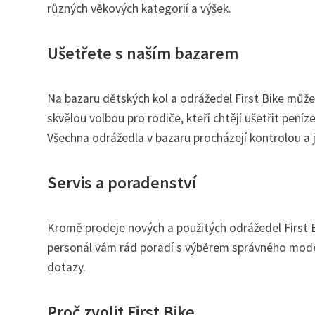
různých věkových kategorií a výšek.
Ušetřete s naším bazarem
Na bazaru dětských kol a odrážedel First Bike můžet
skvělou volbou pro rodiče, kteří chtějí ušetřit peníz
Všechna odrážedla v bazaru procházejí kontrolou a
Servis a poradenství
Kromě prodeje nových a použitých odrážedel First B
personál vám rád poradí s výběrem správného model
dotazy.
Proč zvolit First Bike