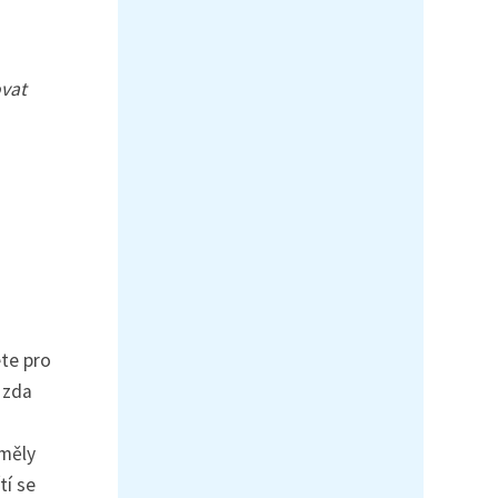
ovat
te pro
 zda
 měly
tí se