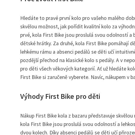
Hledáte to pravé první kolo pro vašeho malého dob
skvělou možnost, jak pořídit kvalitní kolo za výhod
prvé, kola First Bike jsou proslulá svou odolností a 
dětské hrátky. Za druhé, kola First Bike pomáhají d
lehkému rámu a absenci pedálů se děti učí intuitivn
pozdější přechod na klasické kolo s pedály. A v nepo
pro děti všech věkových kategorií. Ať už hledáte ko
First Bike si zaručeně vyberete. Navíc, nákupem v baz
Výhody First Bike pro děti
Nákup First Bike kola z bazaru představuje skvělou 
kola First Bike jsou proslulá svou odolností a lehkos
dvou kolech. Díky absenci pedálů se děti učí přiro