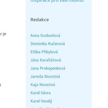
Inspirace pro vaši rodinu!
Redakce
r je
Anna Svobodová
Dominika Kučerová
Eliška Přibylová
Jána Karafiátová
Jana Prokopenková
Jarmila Novotná
Kaja Novotná
i
Karel Vávra
Karel Veselý