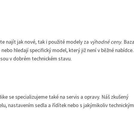
e najít jak nové, tak i použité modely za
výhodné ceny
. Baza
e nebo hledají specifický model, který již není v běžné nabídce.
 jsou v dobrém technickém stavu.
ike se specializujeme také na servis a opravy. Náš zkušený
u, nastavením sedla a řídítek nebo s jakýmikoliv technickým