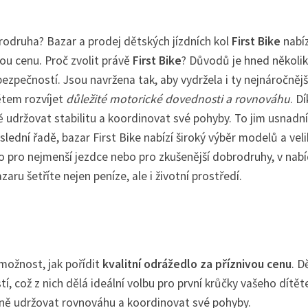
rodruha? Bazar a prodej dětských jízdních kol
First Bike
nabíz
nou cenu. Proč zvolit právě
First Bike
? Důvodů je hned několik
bezpečností. Jsou navržena tak, aby vydržela i ty nejnáročnějš
ětem rozvíjet
důležité motorické dovednosti a rovnováhu
. Dí
ě udržovat stabilitu a koordinovat své pohyby. To jim usnadní
slední řadě, bazar First Bike nabízí široký výběr modelů a veli
lo pro nejmenší jezdce nebo pro zkušenější dobrodruhy, v nab
aru šetříte nejen peníze, ale i životní prostředí.
možnost, jak pořídit
kvalitní odrážedlo za příznivou cenu
. D
tí, což z nich dělá ideální volbu pro první krůčky vašeho dítět
zeně udržovat rovnováhu a koordinovat své pohyby.