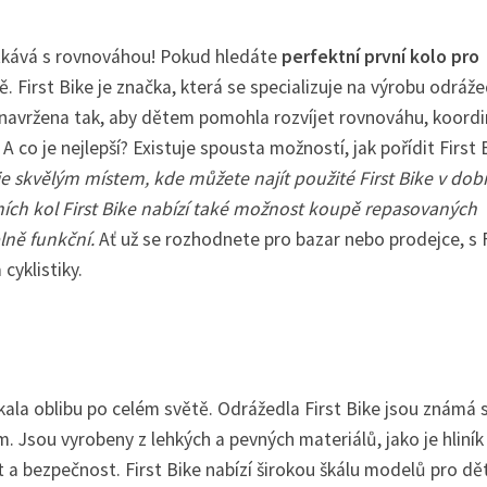
etkává s rovnováhou! Pokud hledáte
perfektní první kolo pro
ě. First Bike je značka, která se specializuje na výrobu odráže
u navržena tak, aby dětem pomohla rozvíjet rovnováhu, koordi
o je nejlepší? Existuje spousta možností, jak pořídit First 
je skvělým místem, kde můžete najít použité First Bike v do
ních kol First Bike nabízí také možnost koupě repasovaných
lně funkční.
Ať už se rozhodnete pro bazar nebo prodejce, s F
cyklistiky.
ískala oblibu po celém světě. Odrážedla First Bike jsou známá 
. Jsou vyrobeny z lehkých a pevných materiálů, jako je hliník
st a bezpečnost. First Bike nabízí širokou škálu modelů pro dět