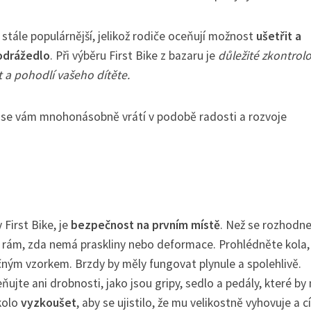
e stále populárnější, jelikož rodiče oceňují možnost
ušetřit a
odrážedlo
. Při výběru First Bike z bazaru je
důležité zkontrol
t a pohodlí vašeho dítěte.
u, se vám mnohonásobně vrátí v podobě radosti a rozvoje
 First Bike, je
bezpečnost na prvním místě
. Než se rozhodne
na rám, zda nemá praskliny nebo deformace. Prohlédněte kola,
ným vzorkem. Brzdy by měly fungovat plynule a spolehlivě.
eňujte ani drobnosti, jako jsou gripy, sedlo a pedály, které by
kolo
vyzkoušet
, aby se ujistilo, že mu velikostně vyhovuje a cí