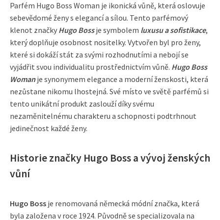
Parfém Hugo Boss Woman je ikonická vůně, která oslovuje
sebevědomé ženy s elegancí a sílou. Tento parfémový
klenot značky
Hugo Boss
je symbolem
luxusu a sofistikace
,
který doplňuje osobnost nositelky. Vytvořen byl pro ženy,
které si dokáží stát za svými rozhodnutími a nebojí se
vyjádřit svou individualitu prostřednictvím vůně.
Hugo Boss
Woman
je synonymem elegance a moderní ženskosti, která
nezůstane nikomu lhostejná. Své místo ve světě parfémů si
tento unikátní produkt zaslouží díky svému
nezaměnitelnému charakteru a schopnosti podtrhnout
jedinečnost každé ženy.
Historie značky Hugo Boss a vývoj ženských
vůní
Hugo Boss
je renomovaná německá módní značka, která
byla založena v roce 1924. Původně se specializovala na