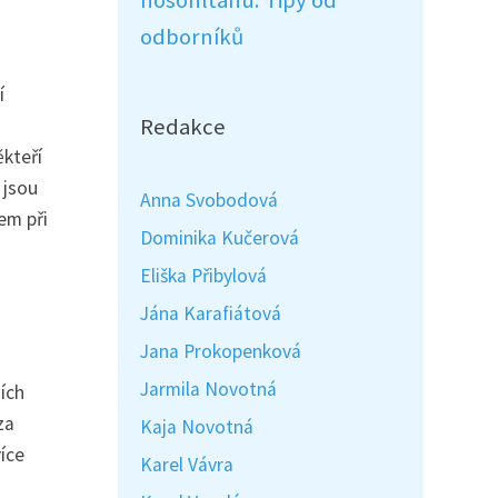
nosohltanu: Tipy od
odborníků
í
Redakce
ěkteří
 jsou
Anna Svobodová
em při
Dominika Kučerová
Eliška Přibylová
Jána Karafiátová
Jana Prokopenková
Jarmila Novotná
ích
za
Kaja Novotná
íce
Karel Vávra