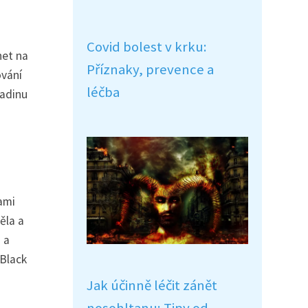
Covid bolest v krku:
net na
Příznaky, prevence a
ování
léčba
ladinu
kami
ěla a
 a
 Black
Jak účinně léčit zánět