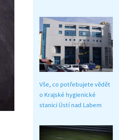
Vše, co potřebujete vědět
o Krajské hygienické
stanici Ústí nad Labem