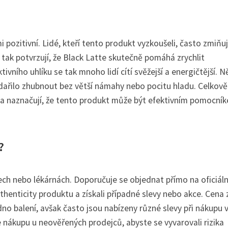
 pozitivní. Lidé, kteří tento produkt vyzkoušeli, často zmiňuj
é tak potvrzují, že Black Latte skutečně pomáhá zrychlit
ivního uhlíku se tak mnoho lidí cítí svěžejší a energičtější. N
podařilo zhubnout bez větší námahy nebo pocitu hladu. Celkově
í a naznačují, že tento produkt může být efektivním pomocník
?
ch nebo lékárnách. Doporučuje se objednat přímo na oficiáln
henticity produktu a získali případné slevy nebo akce. Cena 
no balení, avšak často jsou nabízeny různé slevy při nákupu v
nákupu u neověřených prodejců, abyste se vyvarovali rizika