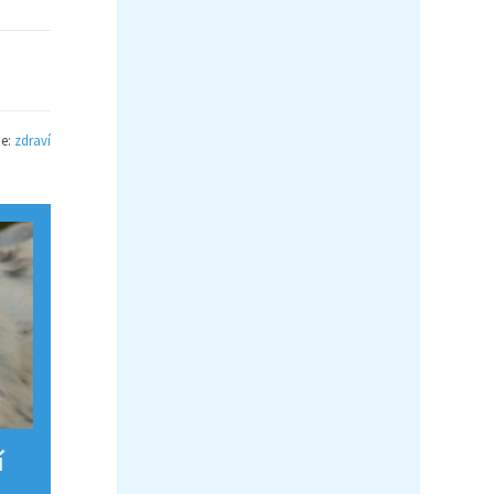
ie:
zdraví
í