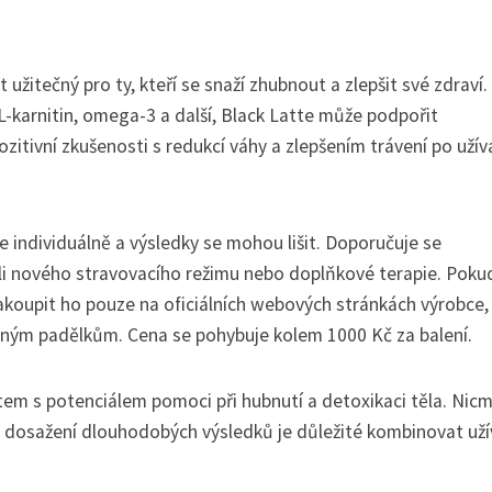
žitečný pro ty, kteří se snaží zhubnout a zlepšit své zdraví.
 L-karnitin, omega-3 a další, Black Latte může podpořit
zitivní zkušenosti s redukcí váhy a zlepšením trávení po užív
e individuálně a výsledky se mohou lišit. Doporučuje se
i nového stravovacího režimu nebo doplňkové terapie. Pokud
akoupit ho pouze na oficiálních webových stránkách výrobce,
možným padělkům. Cena se pohybuje kolem 1000 Kč za balení.
ktem s potenciálem pomoci při hubnutí a detoxikaci těla. Nic
o dosažení dlouhodobých výsledků je důležité kombinovat uží