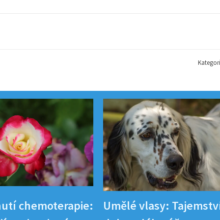
Kategor
utí chemoterapie:
Umělé vlasy: Tajemstv