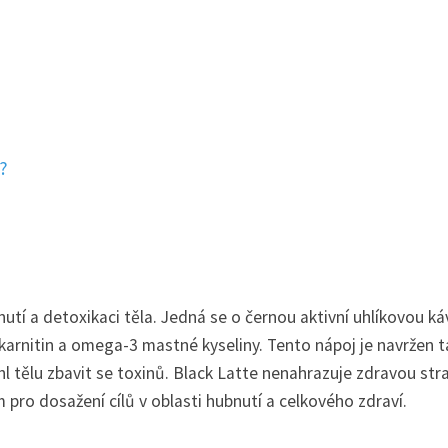
a?
utí a detoxikaci těla. Jedná se o černou aktivní uhlíkovou ká
-karnitin a omega-3 mastné kyseliny. Tento nápoj je navržen t
ohl tělu zbavit se toxinů. Black Latte nenahrazuje zdravou str
pro dosažení cílů v oblasti hubnutí a celkového zdraví.