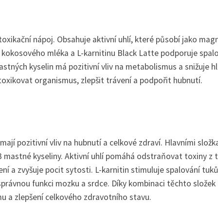
toxikační nápoj. Obsahuje aktivní uhlí, které působí jako mag
 kokosového mléka a L-karnitinu Black Latte podporuje spal
stných kyselin má pozitivní vliv na metabolismus a snižuje h
oxikovat organismus, zlepšit trávení a podpořit hubnutí.
 mají pozitivní vliv na hubnutí a celkové zdraví. Hlavními slož
-3 mastné kyseliny. Aktivní uhlí pomáhá odstraňovat toxiny z t
 a zvyšuje pocit sytosti. L-karnitin stimuluje spalování tuků
správnou funkci mozku a srdce. Díky kombinaci těchto složek
u a zlepšení celkového zdravotního stavu.