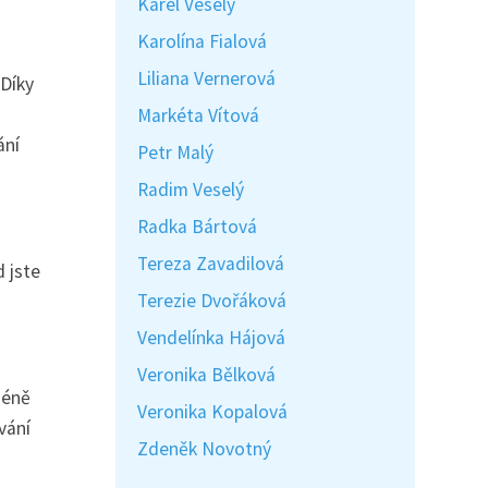
Karel Veselý
Karolína Fialová
Liliana Vernerová
 Díky
Markéta Vítová
ání
Petr Malý
Radim Veselý
Radka Bártová
Tereza Zavadilová
 jste
Terezie Dvořáková
Vendelínka Hájová
Veronika Bělková
méně
Veronika Kopalová
vání
Zdeněk Novotný