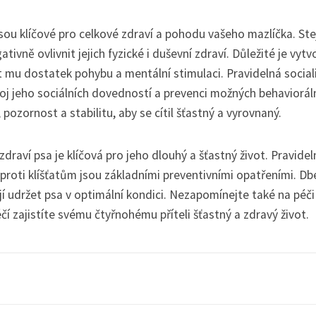
ou klíčové pro celkové zdraví a pohodu vašeho mazlíčka. Ste
ivně ovlivnit jejich fyzické i duševní zdraví. Důležité je vytvo
 mu dostatek pohybu a mentální stimulaci. Pravidelná social
ývoj jeho sociálních dovedností a prevenci možných behaviorál
ozornost a stabilitu, aby se cítil šťastný a vyrovnaný.
draví psa je klíčová pro jeho dlouhý a šťastný život. Pravidel
proti klíšťatům jsou základními preventivními opatřeními. Db
í udržet psa v optimální kondici. Nezapomínejte také na péči
í zajistíte svému čtyřnohému příteli šťastný a zdravý život.