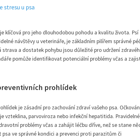
 stresu u psa
je klíčová pro jeho dlouhodobou pohodu a kvalitu života. Psí
idelné návštěvy u veterináře, je základním pilířem správné pé
ná strava a dostatek pohybu jsou důležité pro udržení zdravé
áře pomůže identifikovat potenciální problémy včas a zajist
preventivních prohlídek
rohlídek je zásadní pro zachování zdraví vašeho psa. Očkován
je vzteklina, parvoviroza nebo infekční hepatitida. Pravidelné
dravotní problémy včas a zahájit léčbu dříve, než se stane ně
 psa ve správné kondici a prevenci proti parazitům či