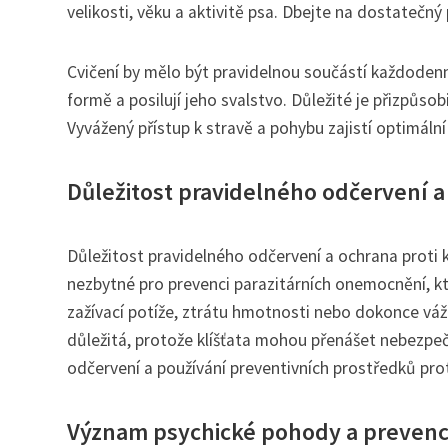
velikosti, věku a aktivitě psa. Dbejte na dostatečný
Cvičení by mělo být pravidelnou součástí každodenn
formě a posilují jeho svalstvo. Důležité je přizpůs
Vyvážený přístup k stravě a pohybu zajistí optimáln
Důležitost pravidelného odčervení a
Důležitost pravidelného odčervení a ochrana proti k
nezbytné pro prevenci parazitárních onemocnění, k
zažívací potíže, ztrátu hmotnosti nebo dokonce váž
důležitá, protože klíšťata mohou přenášet nebezpečn
odčervení a používání preventivních prostředků prot
Význam psychické pohody a prevenc