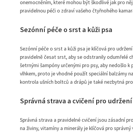
onemocněním, které mohou být škodlivé jak pro něj,
pravidelnou péči o zdraví vašeho čtyřnohého kamar
Sezónní péče o srst a kůži psa
Sezónní péče o srst a kůži psa je klíčová pro udržen
pravidelně česat srst, aby se odstranily odumřelé c
šetrnými šampóny určenými pro psy, aby nedošlo k p
vlhkem, proto je vhodné použít speciální balzámy na
kontrola ušních boltců a drápů je také nezbytná p
Správná strava a cvičení pro udržení
Správná strava a pravidelné cvičení jsou zásadní pr
na živiny, vitamíny a minerály je klíčová pro správn