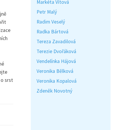
Markéta Vítová
Petr Malý
jně
Radim Veselý
řit
izace
Radka Bártová
ních
Tereza Zavadilová
Terezie Dvořáková
Vendelínka Hájová
né
Veronika Bělková
ejte
 o srst
Veronika Kopalová
Zdeněk Novotný