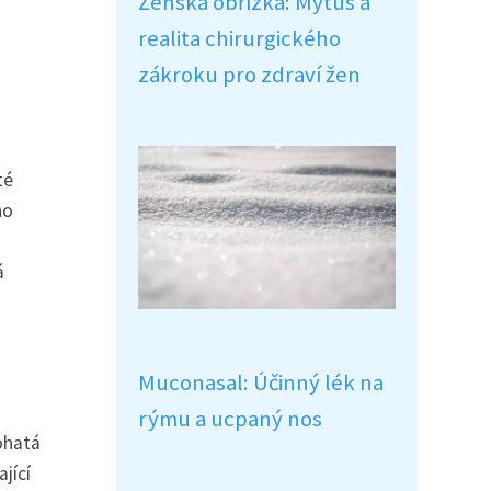
Ženská obřízka: Mýtus a
a
realita chirurgického
zákroku pro zdraví žen
té
no
á
Muconasal: Účinný lék na
rýmu a ucpaný nos
ohatá
jící