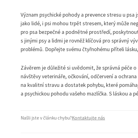
Význam psychické pohody a prevence stresu u psa js
jako lidé, i psi mohou trpět stresem, který může negat
pro psa bezpečné a podnětné prostředí, poskytnout
s jinými psy a lidmi je rovněž klíčová pro správný v
problémů. Dopřejte svému čtyřnohému příteli lásku, p
Závěrem je důležité si uvědomit, že správná péče o z
návštěvy veterináře, očkování, odčervení a ochrana 
na kvalitní stravu a dostatek pohybu, které pomáhaj
a psychickou pohodu vašeho mazlíčka. S láskou a péč
Našli jste v článku chybu?
Kontaktujte nás