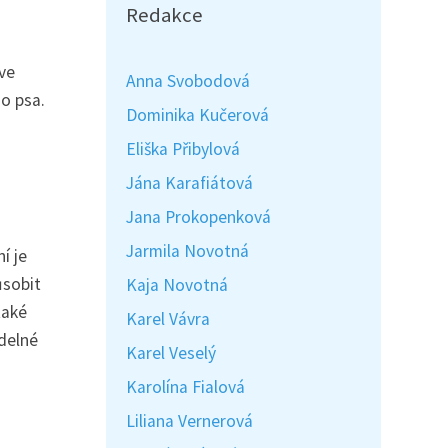
Redakce
ve
Anna Svobodová
ho psa.
Dominika Kučerová
Eliška Přibylová
Jána Karafiátová
Jana Prokopenková
Jarmila Novotná
í je
ůsobit
Kaja Novotná
také
Karel Vávra
idelné
Karel Veselý
Karolína Fialová
Liliana Vernerová