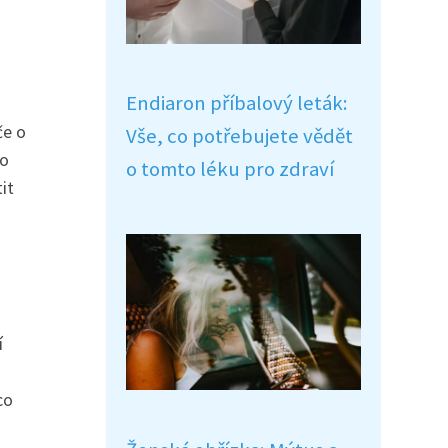
Endiaron příbalový leták:
če o
Vše, co potřebujete vědět
ho
o tomto léku pro zdraví
it
í
co