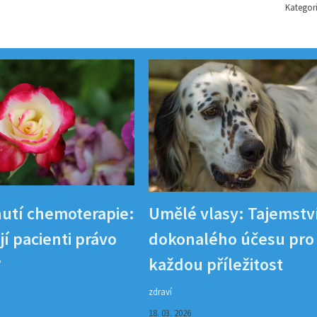
Kategor
utí chemoterapie:
Umělé vlasy: Tajemstv
í pacienti právo
dokonalého účesu pro
?
každou příležitost
zdraví
18. 03. 2026