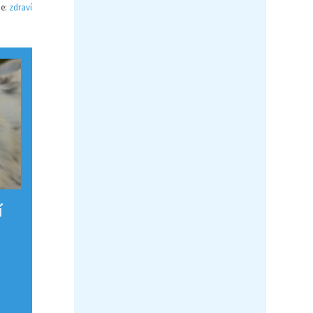
ie:
zdraví
í