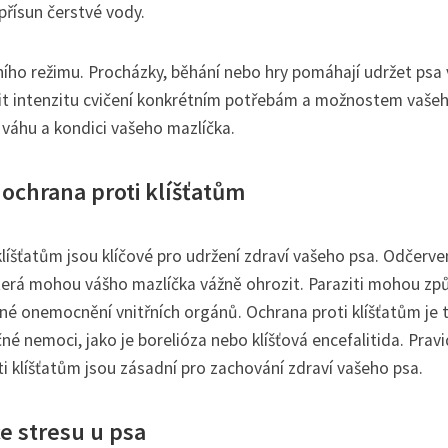
 přísun čerstvé vody.
ího režimu. Procházky, běhání nebo hry pomáhají udržet psa 
obit intenzitu cvičení konkrétním potřebám a možnostem vaše
í váhu a kondici vašeho mazlíčka.
 ochrana proti klíšťatům
líšťatům jsou klíčové pro udržení zdraví vašeho psa. Odčerven
terá mohou vášho mazlíčka vážně ohrozit. Paraziti mohou zp
né onemocnění vnitřních orgánů. Ochrana proti klíšťatům je 
é nemoci, jako je borelióza nebo klíšťová encefalitida. Prav
i klíšťatům jsou zásadní pro zachování zdraví vašeho psa.
e stresu u psa