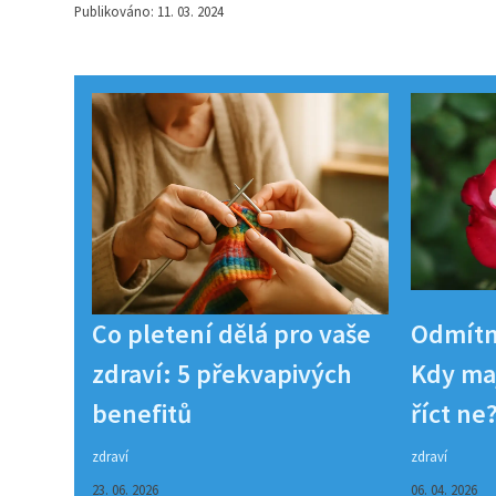
Publikováno: 11. 03. 2024
Co pletení dělá pro vaše
Odmítn
zdraví: 5 překvapivých
Kdy maj
benefitů
říct ne
zdraví
zdraví
23. 06. 2026
06. 04. 2026