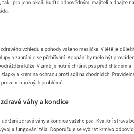
 tak i pro jeho okolí. Buďte odpovědnými majiteli a dbajte n
áda.
í zdravého vzhledu a pohody vašeho mazlíčka. V létě je důleži
hlupy a zabránilo se přehřívání. Koupání by mělo být provádě
odráždění kůže. V zimě je nutné chránit psa před chladem a
 tlapky a krém na ochranu proti soli na chodnících. Pravideln
ro prevenci možných problémů.
 zdravé váhy a kondice
o udržení zdravé váhy a kondice vašeho psa. Kvalitní strava b
ý vývoj a fungování těla. Doporučuje se vybírat krmivo odpovída