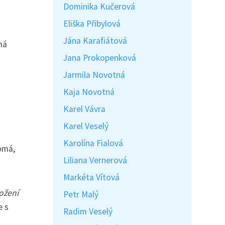
Dominika Kučerová
Eliška Přibylová
Jána Karafiátová
má
Jana Prokopenková
Jarmila Novotná
Kaja Novotná
Karel Vávra
Karel Veselý
Karolína Fialová
domá,
Liliana Vernerová
Markéta Vítová
ložení
Petr Malý
e s
Radim Veselý