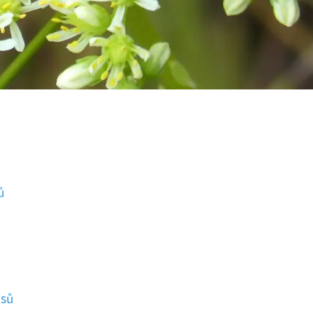
ů
asů