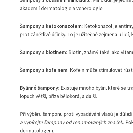
Šampony s obsahem minoxidilu
: Minoxidil je jedn
akademií dermatologie a venerologie.
Šampony s ketokonazolem
: Ketokonazol je antim
protizánětlivé účinky. To je užitečné zejména u lidí
Šampony s biotinem
: Biotin, známý také jako vitam
Šampony s kofeinem
: Kofein může stimulovat růst
Bylinné šampony
: Existuje mnoho bylin, které se t
lopuch větší, bříza bělokorá, a další.
Při výběru šamponu proti vypadávání vlasů je důleži
a vybírejte šampony od renomovaných značek.
Poku
dermatologem.