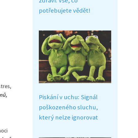
zdraví: Vše, co
potřebujete vědět!
tres,
nů,
Piskání v uchu: Signál
poškozeného sluchu,
který nelze ignorovat
moci