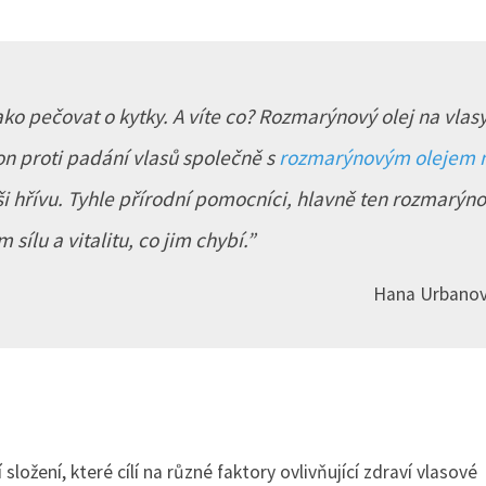
ako pečovat o kytky. A víte co? Rozmarýnový olej na vlasy
n proti padání vlasů společně s
rozmarýnovým olejem 
aši hřívu. Tyhle přírodní pomocníci, hlavně ten rozmarýn
 sílu a vitalitu, co jim chybí.
Hana Urbano
ožení, které cílí na různé faktory ovlivňující zdraví vlasové