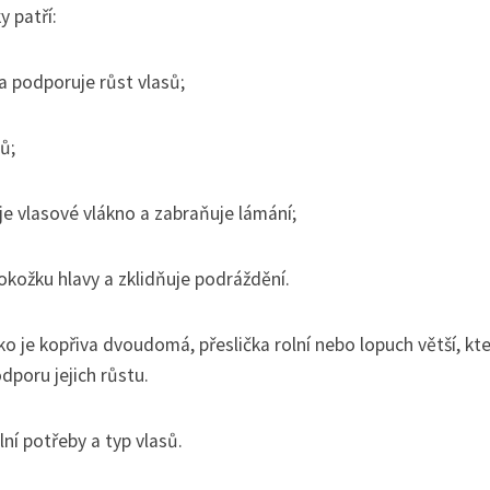
y patří:
 a podporuje růst vlasů;
ů;
uje vlasové vlákno a zabraňuje lámání;
pokožku hlavy a zklidňuje podráždění.
ako je kopřiva dvoudomá, přeslička rolní nebo lopuch větší, kt
dporu jejich růstu.
ní potřeby a typ vlasů.