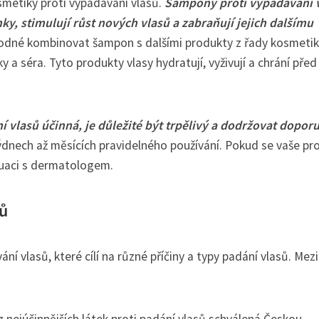
smetiky proti vypadávání vlasů.
Šampony proti vypadávání 
nky, stimulují růst nových vlasů a zabraňují jejich dalšímu
hodné kombinovat šampon s dalšími produkty z řady kosmeti
 a séra. Tyto produkty vlasy hydratují, vyživují a chrání před
í vlasů účinná, je důležité být trpělivý a dodržovat dopor
ýdnech až měsících pravidelného používání. Pokud se vaše p
tuaci s dermatologem.
ů
ní vlasů, které cílí na různé příčiny a typy padání vlasů. Mezi