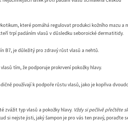
a z nejúčinnějších látek proti padání vlasů schválená Českou
ykotikum, které pomáhá regulovat produkci kožního mazu a 
, kteří trpí padáním vlasů v důsledku seboroické dermatitidy.
ín B7, je důležitý pro zdravý růst vlasů a nehtů.
 vlasů tím, že podporuje prokrvení pokožky hlavy.
radičně používají k podpoře růstu vlasů, jako je kopřiva dvou
té zvážit typ vlasů a pokožky hlavy.
Vždy si pečlivě přečtěte s
d si nejste jisti, jaký šampon je pro vás ten pravý, poraďte s