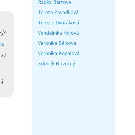
Radka Bártová
Tereza Zavadilová
Terezie Dvořáková
 je
Vendelínka Hájová
Veronika Bělková
na
Veronika Kopalová
ový
Zdeněk Novotný
vá