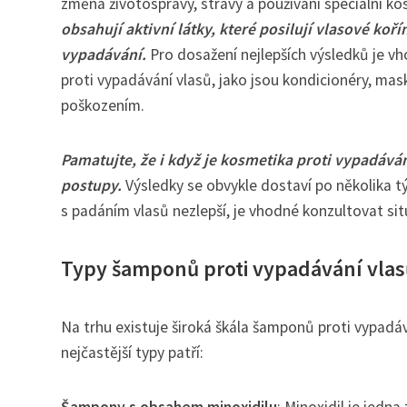
změna životosprávy, stravy a používání speciální ko
obsahují aktivní látky, které posilují vlasové koří
vypadávání.
Pro dosažení nejlepších výsledků je v
proti vypadávání vlasů, jako jsou kondicionéry, masky
poškozením.
Pamatujte, že i když je kosmetika proti vypadáván
postupy.
Výsledky se obvykle dostaví po několika t
s padáním vlasů nezlepší, je vhodné konzultovat si
Typy šamponů proti vypadávání vlas
Na trhu existuje široká škála šamponů proti vypadává
nejčastější typy patří: