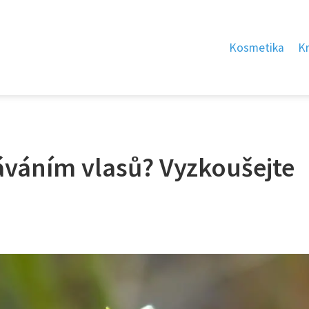
Kosmetika
K
áváním vlasů? Vyzkoušejte