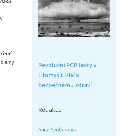
vlasů
ky
učené
roblémy
Revoluční PCR testy v
Litomyšli: Klíč k
bezpečnému zdraví
Redakce
Anna Svobodová