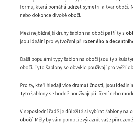
formu, která pomáhá udržet symetrii a tvar obočí. N
nebo dokonce divoké obočí.
Mezi nejběžnější druhy šablon na obočí patří ty s
obl
jsou ideální pro vytvoření
přirozeného a decentníh
Další populární typy šablon na obočí jsou ty s kulatý
obočí. Tyto šablony se obvykle používají pro vyšší ob
Pro ty, kteří hledají více dramatičnosti, jsou ideál
Tyto šablony se hodně používají při líčení nebo mó
V neposlední řadě je důležité si vybírat šablony na 
obočí
. Měly by vám pomoci zvýraznit vaše přirozené