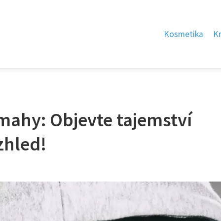
Kosmetika
K
mahy: Objevte tajemství
zhled!