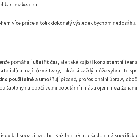
aplikaci make-upu.
hem více práce a tolik dokonalý výsledek bychom nedosáhli.
jenže pomáhají
ušetřit čas
, ale také zajistí
konzistentní tvar 
materiálů a mají různé tvary, takže si každý může vybrat tu s
dno použitelné
a umožňují přesné, profesionální úpravy obočí
sou šablony na obočí velmi populárním nástrojem mezi ženam
jsou k dispozici na trhu. Každá z těchto šablon má specifick