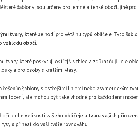
ěkteré šablony jsou určeny pro jemné a tenké obočí, jiné pro 
ými tvary
, které se hodí pro většinu typů obličeje. Tyto šabl
o vzhledu obočí
.
mi tvary, které poskytují ostřejší vzhled a zdůrazňují linie ob
louky a pro osoby s kratšími vlasy.
ním řešením šablony s ostřejšími liniemi nebo asymetrickým tv
dním focení, ale mohou být také vhodné pro každodenní nošen
obočí podle
velikosti vašeho obličeje a tvaru vašich přiroze
 rysy a přinést do vaší tváře rovnováhu.