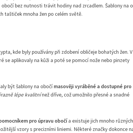
obočí bez nutnosti trávit hodiny nad zrcadlem. Šablony na 
h taštiček mnoha žen po celém světě.
pta, kde byly používány při zdobení obličeje bohatých žen. V
ré se aplikovaly na kůži a poté se pomocí nože nebo pinzety
aly být šablony na obočí
masověji vyráběné a dostupné pro
ýrazně lépe kvalitní
než dříve, což umožnilo přesné a snadné
pomocníkem pro úpravu obočí
a existuje jich mnoho různých
itější vzory s precizními liniemi. Některé značky dokonce na