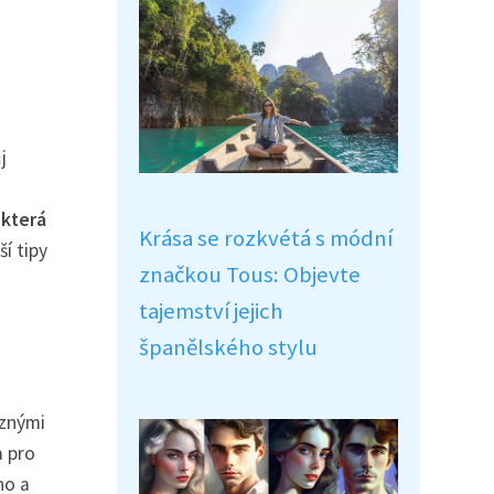
j
 která
Krása se rozkvétá s módní
í tipy
značkou Tous: Objevte
tajemství jejich
španělského stylu
ůznými
a pro
no a