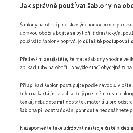
Jak správně používat šablony na ob
Šablony na obočí jsou skvělým pomocníkem pro všechn
úpravou obočí a bojíte se být příliš drastický/á, po
používáte šablony poprvé, je
důležité postupovat 
Především se ujistěte, že máte šablony vhodné veli
aplikaci tuhy na obočí - obvykle stačí obyčejná tuha
Při aplikaci šablon postupujte podle návodu. Vložte
tuhu na kartáček a aplikujte ji po směru rostu chlo
tenká, nebudete mít dostatek materiálu pro odstra
šablona při odstraňování pohnout a nedosáhnete 
Nezapomeňte také
udržovat nástroje čisté a dezi