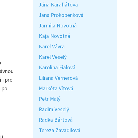
Jána Karafiátová
Jana Prokopenková
Jarmila Novotná
Kaja Novotná
Karel Vávra
Karel Veselý
a
Karolína Fialová
právnou
Liliana Vernerová
 i pro
Markéta Vítová
i po
Petr Malý
Radim Veselý
Radka Bártová
Tereza Zavadilová
ou