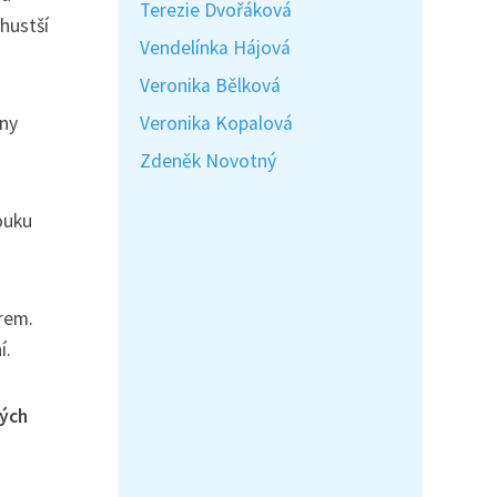
Terezie Dvořáková
hustší
Vendelínka Hájová
Veronika Bělková
Veronika Kopalová
ony
Zdeněk Novotný
louku
arem.
í.
ných