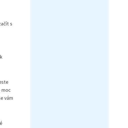
ačít s
 k
este
e moc
se vám
lé