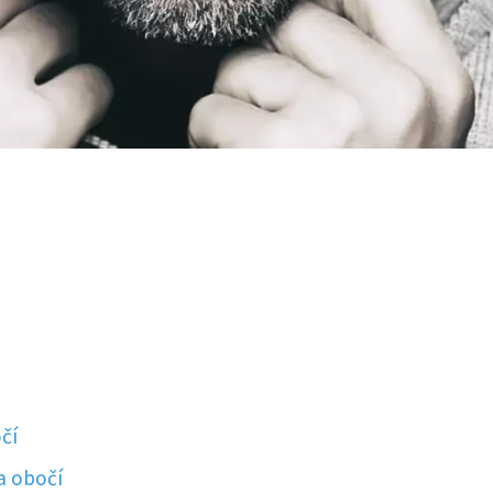
čí
a obočí