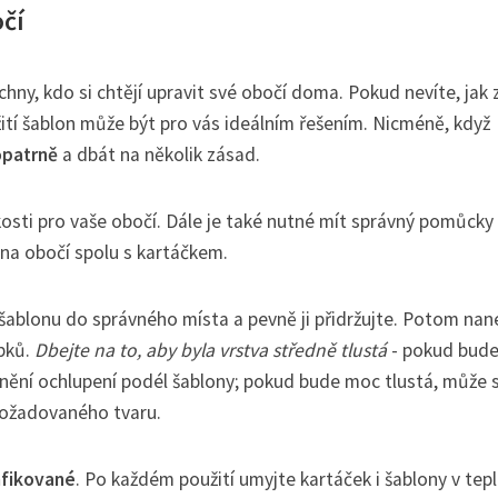
očí
y, kdo si chtějí upravit své obočí doma. Pokud nevíte, jak z
užití šablon může být pro vás ideálním řešením. Nicméně, když
opatrně
a dbát na několik zásad.
kosti pro vaše obočí. Dále je také nutné mít správný pomůcky
 na obočí spolu s kartáčkem.
 šablonu do správného místa a pevně ji přidržujte. Potom nan
upků.
Dbejte na to, aby byla vrstva středně tlustá
- pokud bud
nění ochlupení podél šablony; pokud bude moc tlustá, může 
požadovaného tvaru.
nfikované
. Po každém použití umyjte kartáček i šablony v tep