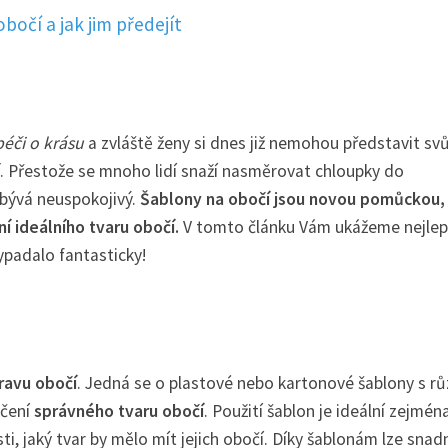
bočí a jak jim předejít
péči o krásu
a zvláště ženy si dnes již nemohou představit svů
. Přestože se mnoho lidí snaží nasměrovat chloupky do
 bývá neuspokojivý.
Šablony na obočí jsou novou pomůckou,
í ideálního tvaru obočí.
V tomto článku Vám ukážeme nejlepš
vypadalo fantasticky!
ravu obočí
. Jedná se o plastové nebo kartonové šablony s r
rčení
správného tvaru obočí
. Použití šablon je ideální zejmén
jisti, jaký tvar by mělo mít jejich obočí. Díky šablonám lze snad