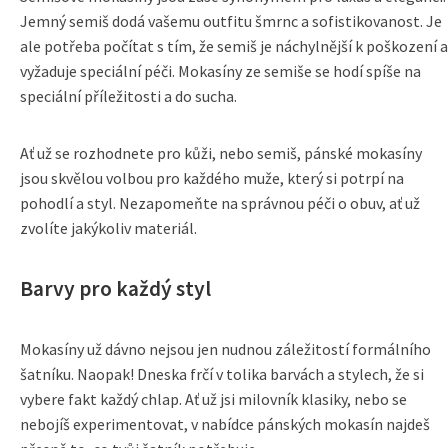
Jemný semiš dodá vašemu outfitu šmrnc a sofistikovanost. Je
ale potřeba počítat s tím, že semiš je náchylnější k poškození a
vyžaduje speciální péči. Mokasíny ze semiše se hodí spíše na
speciální příležitosti a do sucha.
Ať už se rozhodnete pro kůži, nebo semiš, pánské mokasíny
jsou skvělou volbou pro každého muže, který si potrpí na
pohodlí a styl. Nezapomeňte na správnou péči o obuv, ať už
zvolíte jakýkoliv materiál.
Barvy pro každý styl
Mokasíny už dávno nejsou jen nudnou záležitostí formálního
šatníku. Naopak! Dneska frčí v tolika barvách a stylech, že si
vybere fakt každý chlap. Ať už jsi milovník klasiky, nebo se
nebojíš experimentovat, v nabídce pánských mokasín najdeš