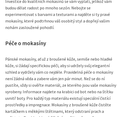
Investice do kvalitních mokasínů se vám vyplatí, jelikož vám
budou dělat radost po mnoho sezón. Nebojte se
experimentovat s barvami a texturami a najděte si ty pravé
mokasíny, které podtrhnou váš osobitý styl a dopřejí vašim
nohám zasloužené pohodlí.
Péče o mokasíny
Pánské mokasíny, ať už z broušené kůže, semiše nebo hladké
kůže, si žádají specifickou péči, aby si udržely svůj elegantní
vzhled a vydržely vám co nejdéle. Pravidelná péče o mokasíny
není žádná věda a zabere vám jen pár minut. Než se do ní
pustíte, vždy si ověřte materiál, ze kterého jsou vaše mokasíny
vyrobeny. Informace najdete na krabici od bot nebo na štítku
uvnitř boty. Pro každý typ materiálu existují speciální čistící
prostředky a impregnace. Mokasíny z broušené kůže čistěte
kartáčkem s měkkými štětinami, který odstraní prach a