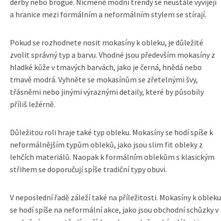
derby nebo brogue. Nicméně módní trendy se neustále vyvíjejí
a hranice mezi formálním a neformálním stylem se stírají.
Pokud se rozhodnete nosit mokasíny k obleku, je důležité
zvolit správný typ a barvu. Vhodné jsou především mokasíny z
hladké kůže v tmavých barvách, jako je černá, hnědá nebo
tmavě modrá. Vyhněte se mokasínům se zřetelnými švy,
třásněmi nebo jinými výraznými detaily, které by působily
příliš ležérně.
Důležitou roli hraje také typ obleku. Mokasíny se hodí spíše k
neformálnějším typům obleků, jako jsou slim fit obleky z
lehčích materiálů. Naopak k formálním oblekům s klasickým
střihem se doporučují spíše tradiční typy obuvi.
V neposlední řadě záleží také na příležitosti. Mokasíny k obleku
se hodí spíše na neformální akce, jako jsou obchodní schůzky v