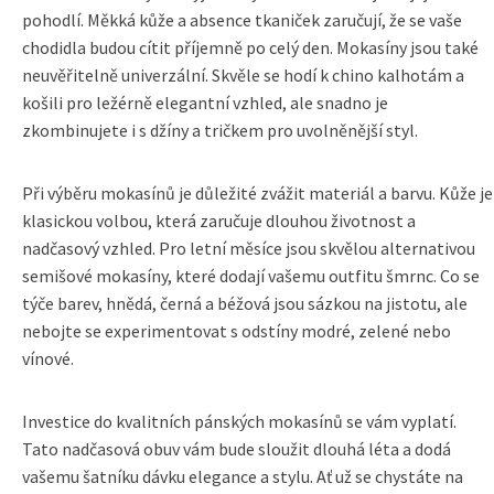
pohodlí. Měkká kůže a absence tkaniček zaručují, že se vaše
chodidla budou cítit příjemně po celý den. Mokasíny jsou také
neuvěřitelně univerzální. Skvěle se hodí k chino kalhotám a
košili pro ležérně elegantní vzhled, ale snadno je
zkombinujete i s džíny a tričkem pro uvolněnější styl.
Při výběru mokasínů je důležité zvážit materiál a barvu. Kůže je
klasickou volbou, která zaručuje dlouhou životnost a
nadčasový vzhled. Pro letní měsíce jsou skvělou alternativou
semišové mokasíny, které dodají vašemu outfitu šmrnc. Co se
týče barev, hnědá, černá a béžová jsou sázkou na jistotu, ale
nebojte se experimentovat s odstíny modré, zelené nebo
vínové.
Investice do kvalitních pánských mokasínů se vám vyplatí.
Tato nadčasová obuv vám bude sloužit dlouhá léta a dodá
vašemu šatníku dávku elegance a stylu. Ať už se chystáte na