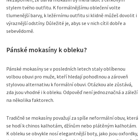
stylem tvého outfitu. K formálnějšímu oblečení volte
tlumenější barvy, k ležérnímu outfitu si klidně můžeš dovolit i
výraznější odstíny. Důležité je, abys se v nich cítil dobře a
sebevědomě.
Pánské mokasíny k obleku?
Pánské mokasíny se v posledních letech staly oblíbenou
volbou obuvi pro muže, kteří hledají pohodlnou a zároveň
stylovou alternativu k formální obuvi. Otázkou ale zůstává,
zda jsou vhodné i k obleku. Odpověď není jednoznačná a záleží
na několika faktorech.
Tradičně se mokasíny považují za spíše neformální obuv, která
se hodí k chinos kalhotám, džínům nebo plátěným kalhotám.
K obleku se obvykle nosí elegantnější boty, jako jsou oxfordky,