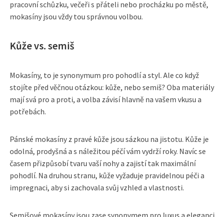
pracovní schůzku, večeři s přáteli nebo procházku po městě,
mokasíny jsou vždy tou správnou volbou.
Kůže vs. semiš
Mokasíny, to je synonymum pro pohodlí a styl. Ale co když
stojíte před věčnou otázkou: kůže, nebo semiš? Oba materiály
mají svá pro a proti, a volba závisí hlavně na vašem vkusu a
potřebách.
Pánské mokasíny z pravé kůže jsou sázkou na jistotu. Kůže je
odolná, prodyšná a s náležitou péčí vám vydrží roky. Navíc se
časem přizpůsobí tvaru vaší nohy a zajistí tak maximální
pohodlí. Na druhou stranu, kůže vyžaduje pravidelnou péči a
impregnaci, aby si zachovala svůj vzhled a vlastnosti.
Semišové mokasíny jsou zase synonymem pro luxus a eleganci.