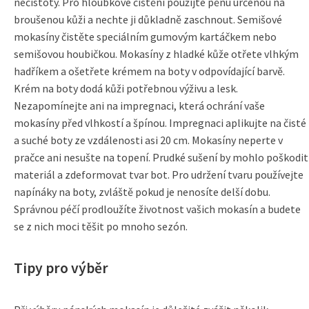
nečistoty. Pro hloubkové čištění použijte pěnu určenou na
broušenou kůži a nechte ji důkladně zaschnout. Semišové
mokasíny čistěte speciálním gumovým kartáčkem nebo
semišovou houbičkou. Mokasíny z hladké kůže otřete vlhkým
hadříkem a ošetřete krémem na boty v odpovídající barvě.
Krém na boty dodá kůži potřebnou výživu a lesk.
Nezapomínejte ani na impregnaci, která ochrání vaše
mokasíny před vlhkostí a špínou. Impregnaci aplikujte na čisté
a suché boty ze vzdálenosti asi 20 cm. Mokasíny neperte v
pračce ani nesušte na topení. Prudké sušení by mohlo poškodit
materiál a zdeformovat tvar bot. Pro udržení tvaru používejte
napínáky na boty, zvláště pokud je nenosíte delší dobu.
Správnou péčí prodloužíte životnost vašich mokasín a budete
se z nich moci těšit po mnoho sezón.
Tipy pro výběr