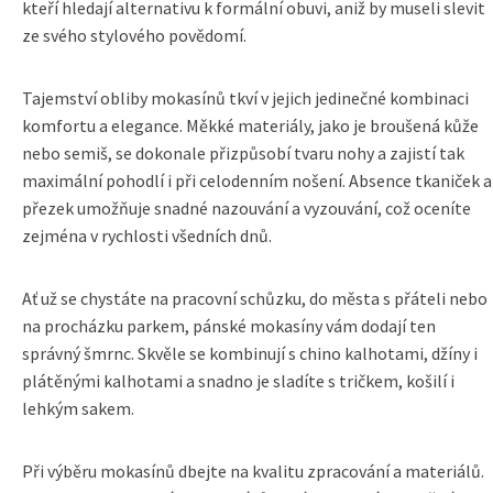
kteří hledají alternativu k formální obuvi, aniž by museli slevit
ze svého stylového povědomí.
Tajemství obliby mokasínů tkví v jejich jedinečné kombinaci
komfortu a elegance. Měkké materiály, jako je broušená kůže
nebo semiš, se dokonale přizpůsobí tvaru nohy a zajistí tak
maximální pohodlí i při celodenním nošení. Absence tkaniček a
přezek umožňuje snadné nazouvání a vyzouvání, což oceníte
zejména v rychlosti všedních dnů.
Ať už se chystáte na pracovní schůzku, do města s přáteli nebo
na procházku parkem, pánské mokasíny vám dodají ten
správný šmrnc. Skvěle se kombinují s chino kalhotami, džíny i
plátěnými kalhotami a snadno je sladíte s tričkem, košilí i
lehkým sakem.
Při výběru mokasínů dbejte na kvalitu zpracování a materiálů.