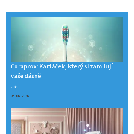
Curaprox: Kartáček, který si zamilují i
vaše dásně
krása
05. 06. 2026