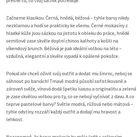
přesně to, co tvůj šatník potřebuje.
Začneme klasikou. Černá, hnědá, béžová – tyhle barvy nikdy
nezklamou a hodí se prakticky ke všemu. Černé mokasíny z
hladké kůže jsou sázkou na jistotu k obleku do práce, hnědé
semišové zase skvěle doplní chinos kalhoty a košili na
víkendový brunch. Béžová je pak ideální volbou na léto –
vzdušná, elegantní a skvěle vypadá k opálené pokožce.
Pokud ale chceš oživit svůj outfit a dodat mu šmrnc, neboj se
sáhnout po barvách! Tmavě modrá působí sofistikovaně a
zároveň svěže, vínová dodá špetku luxusu a originalitu a zelená
je zase skvělou volbou pro ty, co se nebojí vyčnívat z davu. A co
teprve pastelové barvy? Světle modrá, růžová nebo mátová –
tyhle odstíny rozzáří každý outfit a dodají mu hravost a
lehkost.
Nezapomeň, že barva mokasín by měla ladit s celkovým