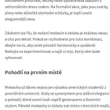
uvolněném prostředí, večírky nebo společenské události s
neformálním dress codem. Na formální akce, jako jsou svatby,
plesy nebo důležité obchodní schůzky, je lepší zvolit
elegantnější obuv.
Závěrem lze říci, že nošení mokasín k obleku je otázkou vkusu
a citu pro detail. Pokud se rozhodnete pro tuto kombinaci,
dbejte na to, aby celek působil harmonicky a vyváženě.
Nebojte se experimentovat a najít si styl, který vám bude
vyhovovat.
Pohodlí na prvním místě
Mokasíny už dávno nejsou jen výsadou amerických studentů z
prestižních univerzit. Staly se synonymem pro ležérní eleganci
a pohodlí, které ocení muži napříč generacemi a životním
stylem. Pánské mokasíny si získaly své místo v botnících mužů,