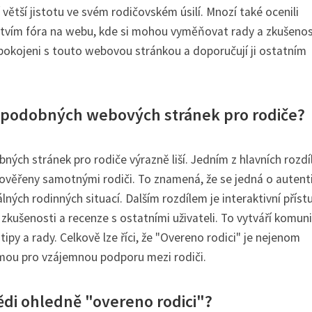
 větší jistotu ve svém rodičovském úsilí. Mnozí také ocenili
tvím fóra na webu, kde si mohou vyměňovat rady a zkušenos
u spokojeni s touto webovou stránkou a doporučují ji ostatním
ých podobných webových stránek pro rodiče?
ých stránek pro rodiče výrazně liší. Jedním z hlavních rozdíl
 ověřeny samotnými rodiči. To znamená, že se jedná o autent
ných rodinných situací. Dalším rozdílem je interaktivní příst
zkušenosti a recenze s ostatními uživateli. To vytváří komun
 tipy a rady. Celkově lze říci, že "Overeno rodici" je nejenom
rmou pro vzájemnou podporu mezi rodiči.
ědi ohledně "overeno rodici"?