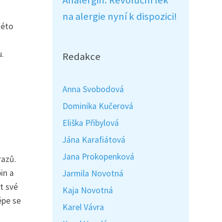
Analergin: Revoluční lék
na alergie nyní k dispozici!
této
u.
Redakce
Anna Svobodová
Dominika Kučerová
Eliška Přibylová
Jána Karafiátová
Jana Prokopenková
razů.
in a
Jarmila Novotná
t své
Kaja Novotná
épe se
Karel Vávra