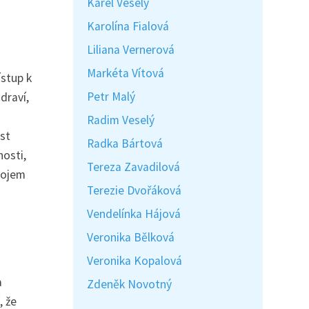
Karel Veselý
Karolína Fialová
Liliana Vernerová
Markéta Vítová
ístup k
Petr Malý
draví,
Radim Veselý
st
Radka Bártová
nosti,
Tereza Zavadilová
rojem
Terezie Dvořáková
Vendelínka Hájová
Veronika Bělková
Veronika Kopalová
a
Zdeněk Novotný
, že