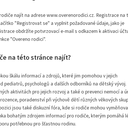
rodiče najít na adrese www.overenorodici.cz. Registrace na 
lačítko "Registrovat se" a vyplnit požadované údaje, jako je
istrace obdržíte potvrzovací e-mail s odkazem k aktivaci účt
nkce "Overeno rodici".
e na této stránce najít?
kou škálu informací a zdrojů, které jim pomohou v jejich
od pediatrů, psychologů a dalších odborníků na dětský vývoj.
ch aktivitách pro jejich rozvoj a také o prevenci nemocí a ú
orozence, poradenství při výchově dětí různých věkových skup
ispozici jsou také diskuzní fóra, kde si rodiče mohou vyměňova
ránka bohatým zdrojem informací pro rodiče, kterým pomáhá l
dporu potřebnou pro šťastnou rodinu.