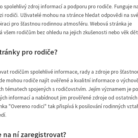
ko spolehlivý zdroj informací a podporu pro rodiče. Funguje n
ezi rodiči. Uživatelé mohou na stránce hledat odpovědi na sv
spiraci pro šťastnou rodinnou atmosféru. Webová stránka je
ná všem rodičům bez ohledu na jejich zkušenosti nebo věk dět
tránky pro rodiče?
vat rodičům spolehlivé informace, rady a zdroje pro šťastno
de mohou rodiče najít ověřené a kvalitní informace o výchově
ších tématech spojených s rodičovstvím. Jejím významem je p
ch informací a nabídnout jim prověřené zdroje od ostatních
ka "Overeno rodici" tak přispívá k posilování rodinných vzta
dí.
 na ní zaregistrovat?