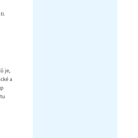
ti.
ů je,
ické a
up
itu