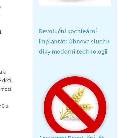
a
é
Revoluční kochleární
í.
implantát: Obnova sluchu
díky moderní technologii
u a
 dětí,
omoci
hů a