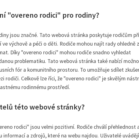
ní "overeno rodici" pro rodiny?
odiny jsou značné. Tato webová stránka poskytuje rodičům př
ve výchově a péči o děti. Rodiče mohou najít rady ohledně z
témat. Díky "overeno rodici" mohou rodiče snadno vyhledat
 danou problematiku. Tato webová stránka také nabízí možno
usních fór a komunitního prostoru. To umožňuje sdílet zkuše
rodiči. Celkově lze říci, že "overeno rodici" je skvělým nást
 šťastnému rodinnému prostředí.
atelů této webové stránky?
eno rodici" jsou velmi pozitivní. Rodiče chválí přehlednost 
tu informací a zdrojů, které na webu najdou. Uživatelé uvádějí