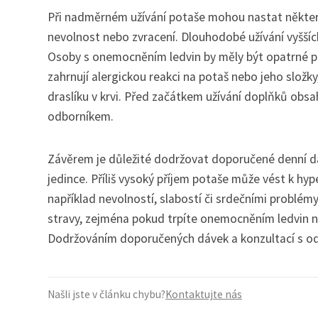
Při nadměrném užívání potaše mohou nastat některé v
nevolnost nebo zvracení. Dlouhodobé užívání vyšší
Osoby s onemocněním ledvin by měly být opatrné př
zahrnují alergickou reakci na potaš nebo jeho složky
draslíku v krvi. Před začátkem užívání doplňků obs
odborníkem.
Závěrem je důležité dodržovat doporučené denní d
jedince. Příliš vysoký příjem potaše může vést k hype
například nevolností, slabostí či srdečními problé
stravy, zejména pokud trpíte onemocněním ledvin ne
Dodržováním doporučených dávek a konzultací s od
Našli jste v článku chybu?
Kontaktujte nás