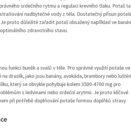
 správného srdečního rytmu a regulaci krevního tlaku. Potaš t
straňování nadbytečné vody z těla. Dostatečný přísun potaš
vy. Je proto důležité zařadit potaš obsažený například ve baná
 optimálního zdravotního stavu.
nou funkci buněk a svalů v těle. Pro správné využití potaše ve
na draslík, jako jsou banány, avokáda, brambory nebo luštěn
slíku, který se obvykle pohybuje kolem 3500-4700 mg pro
roblémům s ledvinami nebo srdeční arytmii. Je proto klíčové
kem při potřebě doplňování potaše formou doplňků stravy.
ace