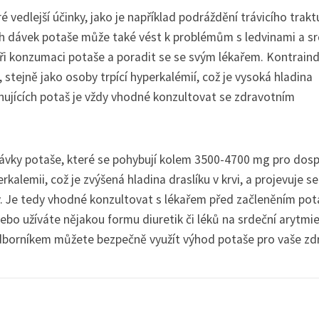
edlejší účinky, jako je například podráždění trávicího trakt
ch dávek potaše může také vést k problémům s ledvinami a s
i konzumaci potaše a poradit se se svým lékařem. Kontrain
, stejně jako osoby trpící hyperkalémií, což je vysoká hladina
ahujících potaš je vždy vhodné konzultovat se zdravotním
ávky potaše, které se pohybují kolem 3500-4700 mg pro dos
rkalemii, což je zvýšená hladina draslíku v krvi, a projevuje se
my. Je tedy vhodné konzultovat s lékařem před začleněním po
bo užíváte nějakou formu diuretik či léků na srdeční arytmie
borníkem můžete bezpečně využít výhod potaše pro vaše zdr