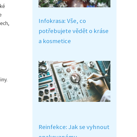
aké
e
Infokrasa: Vše, co
nech,
potřebujete vědět o kráse
a kosmetice
iny.
Reinfekce: Jak se vyhnout