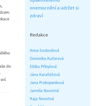
opakovanému
u,
onemocnění a udržet si
rdcem.
zdraví
dikace
Redakce
Anna Svobodová
pělého
Dominika Kučerová
taše do
Eliška Přibylová
.
Jána Karafiátová
aví.
Jana Prokopenková
Jarmila Novotná
Kaja Novotná