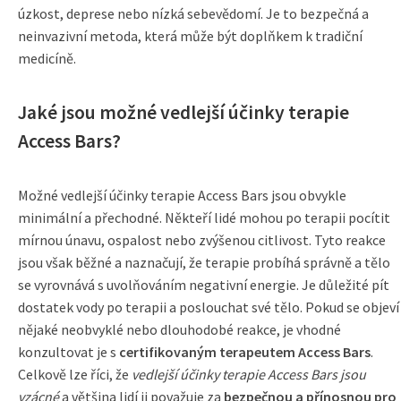
úzkost, deprese nebo nízká sebevědomí. Je to bezpečná a
neinvazivní metoda, která může být doplňkem k tradiční
medicíně.
Jaké jsou možné vedlejší účinky terapie
Access Bars?
Možné vedlejší účinky terapie Access Bars jsou obvykle
minimální a přechodné. Někteří lidé mohou po terapii pocítit
mírnou únavu, ospalost nebo zvýšenou citlivost. Tyto reakce
jsou však běžné a naznačují, že terapie probíhá správně a tělo
se vyrovnává s uvolňováním negativní energie. Je důležité pít
dostatek vody po terapii a poslouchat své tělo. Pokud se objeví
nějaké neobvyklé nebo dlouhodobé reakce, je vhodné
konzultovat je s
certifikovaným terapeutem Access Bars
.
Celkově lze říci, že
vedlejší účinky terapie Access Bars jsou
vzácné
a většina lidí ji považuje za
bezpečnou a přínosnou pro