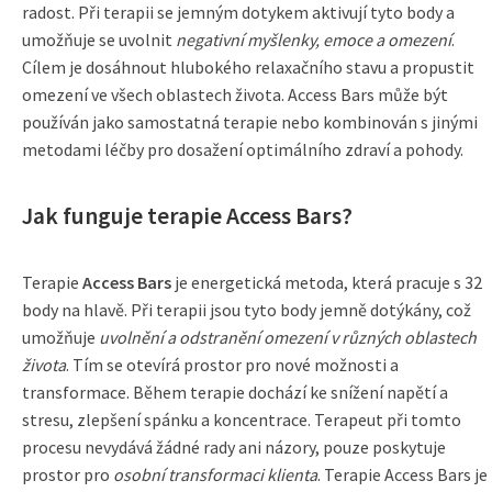
radost. Při terapii se jemným dotykem aktivují tyto body a
umožňuje se uvolnit
negativní myšlenky, emoce a omezení
.
Cílem je dosáhnout hlubokého relaxačního stavu a propustit
omezení ve všech oblastech života. Access Bars může být
používán jako samostatná terapie nebo kombinován s jinými
metodami léčby pro dosažení optimálního zdraví a pohody.
Jak funguje terapie Access Bars?
Terapie
Access Bars
je energetická metoda, která pracuje s 32
body na hlavě. Při terapii jsou tyto body jemně dotýkány, což
umožňuje
uvolnění a odstranění omezení v různých oblastech
života
. Tím se otevírá prostor pro nové možnosti a
transformace. Během terapie dochází ke snížení napětí a
stresu, zlepšení spánku a koncentrace. Terapeut při tomto
procesu nevydává žádné rady ani názory, pouze poskytuje
prostor pro
osobní transformaci klienta
. Terapie Access Bars je