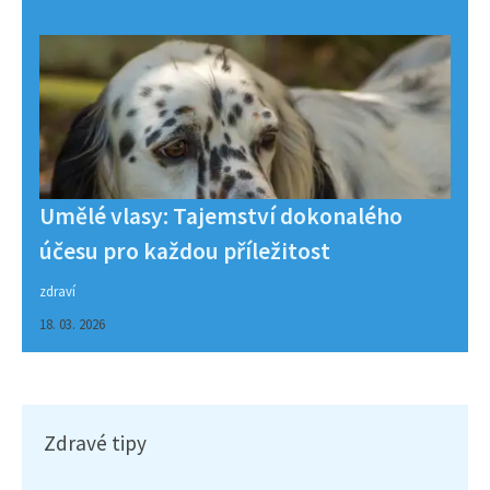
Umělé vlasy: Tajemství dokonalého
účesu pro každou příležitost
zdraví
18. 03. 2026
Zdravé tipy