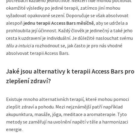
potřebách každého jednotlivce. Někteří lidé mohou pociťovat
okamžité výsledky po jediné terapii, zatímco jiní mohou
vyžadovat opakované sezení. Doporučuje se však absolvovat
alespoň
jednu terapii Access Bars měsíčně
, aby se udržela a
prohloubila její účinnost. Každý člověk je jedinečný a také jeho
cesta k uzdravení je individuální. Je důležité naslouchat svému
tělu a intuici
a rozhodnout se, jak často je pro nás vhodné
absolvovat terapii Access Bars.
Jaké jsou alternativy k terapii Access Bars pro
zlepšení zdraví?
Existuje mnoho alternativních terapií, které mohou pomoci
zlepšit zdraví a pohodu. Mezi nejznámější patří například
akupunktura, masáže, jóga, meditace a aromaterapie. Tyto
metody se zaměřují na uvolnění napětí v těle a harmonizaci
energie.