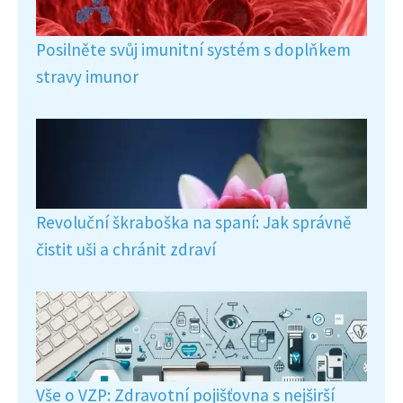
Posilněte svůj imunitní systém s doplňkem
stravy imunor
Revoluční škraboška na spaní: Jak správně
čistit uši a chránit zdraví
Vše o VZP: Zdravotní pojišťovna s nejširší