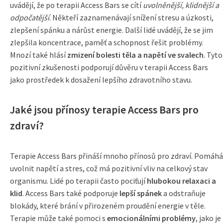
uvádějí, že po terapii Access Bars se cítí
uvolněnější, klidnější a
odpočatější
. Někteří zaznamenávají snížení stresu a úzkosti,
zlepšení spánku a nárůst energie. Další lidé uvádějí, že se jim
zlepšila koncentrace, paměť a schopnost řešit problémy.
Mnozí také hlásí
zmizení bolesti těla a napětí ve svalech
. Tyto
pozitivní zkušenosti podporují důvěru v terapii Access Bars
jako prostředek k dosažení lepšího zdravotního stavu.
Jaké jsou přínosy terapie Access Bars pro
zdraví?
Terapie Access Bars přináší mnoho přínosů pro zdraví. Pomáhá
uvolnit napětí a stres, což má pozitivní vliv na celkový stav
organismu. Lidé po terapii často pociťují
hlubokou relaxaci a
klid
. Access Bars také podporuje
lepší spánek
a odstraňuje
blokády, které brání v přirozeném proudění energie v těle.
Terapie může také pomoci s
emocionálními problémy
, jako je