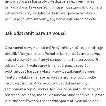
hrubých vlasů se barva obvykle drží déle než u jemných a
tenkých vlasů. Také
časté mytí vlasů
může způsobit rychlejší
vyblednutí barvy. Je důležité dodržovat pokyny výrobce a
pečlivě pečovat o své vousy, aby barva vydržela co nejdéle.
Jak odstranit barvu z vousů
Odstranění barvy z vousů může být někdy složité, ale existuje
několik účinných metod. Pokud se jedná o
dočasnou barvu
,
stačí si vlasy důkladně umýt šamponem a teplou vodou. Při
odstraňování
trvalé barvy
je nejlepší použít
speciální
odstraňovač barvy na vlasy
, který lze zakoupit v drogerii.
Tento produkt se nanese na vousy a nechá působit podle
instrukcí výrobce. Poté se vousy opět důkladně umyjí
šamponem a teplou vodou. Je důležité pamatovat na to, že
odstraňovače barvy mohou obsahovat silné chemikálie, proto
je nutné dodržovat bezpečnostní opatření uvedená na obalu