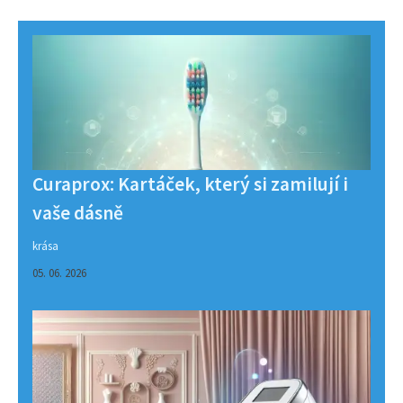
Curaprox: Kartáček, který si zamilují i
vaše dásně
krása
05. 06. 2026