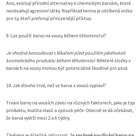
Ano, existují přírodní alternativy k chemickým barvám, které
neobsahují agresivní látky. Například henna je oblíbená volba
pro ty, kteří preferují přirozenější přístup.
9. Lze použít barvu na vousy během těhotenství?
Je vhodné konzultovat s lékařem před použitím jakéhokoli
kosmetického produktu během těhotenství.
Některé složky v
barvách na vousy mohou být potenciálně škodlivé pro plod.
10. Jak dlouho trvá, než se barva z vousů vyplaví?
Trvání barvy na vousích závisí na různých faktorech, jako je typ
produktu, kvalita vlasů a způsob péče. Obecně se dá očekávat,
že barva vydrží mezi 2 a 6 týdny.
Závěrem je důležité zdůraznit, že
správné používání barvy na