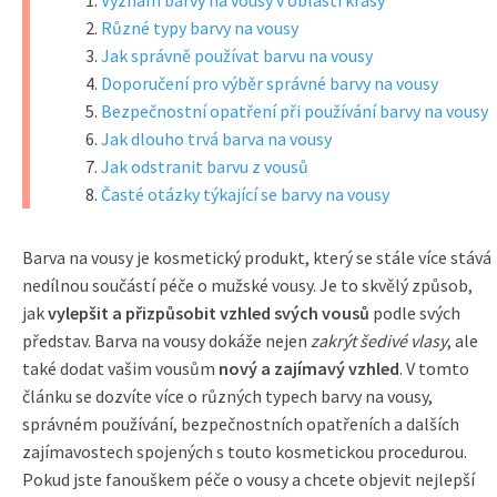
Význam barvy na vousy v oblasti krásy
Různé typy barvy na vousy
Jak správně používat barvu na vousy
Doporučení pro výběr správné barvy na vousy
Bezpečnostní opatření při používání barvy na vousy
Jak dlouho trvá barva na vousy
Jak odstranit barvu z vousů
Časté otázky týkající se barvy na vousy
Barva na vousy je kosmetický produkt, který se stále více stává
nedílnou součástí péče o mužské vousy. Je to skvělý způsob,
jak
vylepšit a přizpůsobit vzhled svých vousů
podle svých
představ. Barva na vousy dokáže nejen
zakrýt šedivé vlasy
, ale
také dodat vašim vousům
nový a zajímavý vzhled
. V tomto
článku se dozvíte více o různých typech barvy na vousy,
správném používání, bezpečnostních opatřeních a dalších
zajímavostech spojených s touto kosmetickou procedurou.
Pokud jste fanouškem péče o vousy a chcete objevit nejlepší