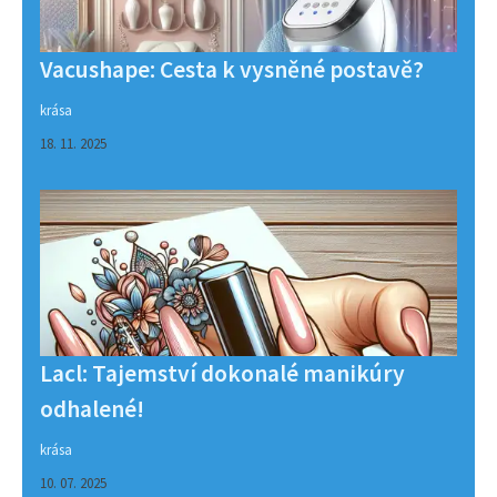
Vacushape: Cesta k vysněné postavě?
krása
18. 11. 2025
Lacl: Tajemství dokonalé manikúry
odhalené!
krása
10. 07. 2025