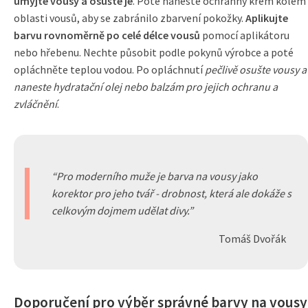
umyjte vousy a osušte je
. Poté naneste ochranný krém kolem
oblasti vousů, aby se zabránilo zbarvení pokožky.
Aplikujte
barvu rovnoměrně po celé délce vousů
pomocí aplikátoru
nebo hřebenu. Nechte působit podle pokynů výrobce a poté
opláchněte teplou vodou. Po opláchnutí
pečlivě osušte vousy a
naneste hydratační olej nebo balzám pro jejich ochranu a
zvláčnění
.
Pro moderního muže je barva na vousy jako
korektor pro jeho tvář - drobnost, která ale dokáže s
celkovým dojmem udělat divy.
Tomáš Dvořák
Doporučení pro výběr správné barvy na vousy