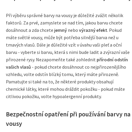
Při výběru správné barvy na vousy je důležité zvážit několik
faktorů. Za prvé, zamyslete se nad tím, jakou barvu chcete
dosáhnout a zda chcete
jemný
nebo
výrazný efekt
. Pokud
máte světlé vousy, může být potřeba silnější barva než u
tmavých vlasů. Dále je důležité vzít v úvahu vaši pleť a oční
barvu - vyberte si barvu, která s nimi bude ladit a zvýrazní vaše
přirozené rysy. Nezapomeňte také zohlednit
přírodní odstín
vašich vlasů
- pokud chcete dosáhnout co nejpřirozenějšího
vzhledu, volte odstín blízký tomu, který máte přirozeně.
Pamatujte si také na to, že některé produkty obsahují
chemické látky, které mohou dráždit pokožku - pokud máte
citlivou pokožku, volte hypoalergenní produkty.
Bezpečnostní opatření při používání barvy na
vousy