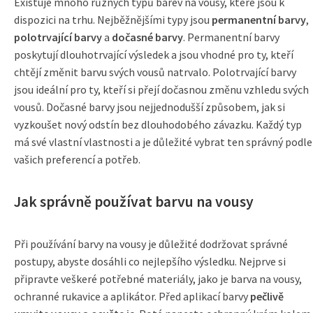
Existuje mnoho různých typů barev na vousy, které jsou k
dispozici na trhu. Nejběžnějšími typy jsou
permanentní barvy
,
polotrvající barvy
a
dočasné barvy
. Permanentní barvy
poskytují dlouhotrvající výsledek a jsou vhodné pro ty, kteří
chtějí změnit barvu svých vousů natrvalo. Polotrvající barvy
jsou ideální pro ty, kteří si přejí dočasnou změnu vzhledu svých
vousů. Dočasné barvy jsou nejjednodušší způsobem, jak si
vyzkoušet nový odstín bez dlouhodobého závazku. Každý typ
má své vlastní vlastnosti a je důležité vybrat ten správný podle
vašich preferencí a potřeb.
Jak správně používat barvu na vousy
Při používání barvy na vousy je důležité dodržovat správné
postupy, abyste dosáhli co nejlepšího výsledku. Nejprve si
připravte veškeré potřebné materiály, jako je barva na vousy,
ochranné rukavice a aplikátor. Před aplikací barvy
pečlivě