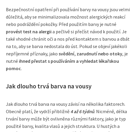
Bezpečnostní opatření při používání barvy na vousy jsou velmi
důležitá, aby se minimalizovala možnost alergických reakcí
nebo podráždění pokožky. Před použitím barvy je nutné
provést test na alergii
a pečlivě si přečíst návod k použití. Je
také vhodné chránit oči a nos před kontaktem s barvou a dbát
na to, aby se barva nedostala do úst. Pokud se objeví jakékoli
nepříjemné příznaky, jako
svědění, zarudnutí nebo otoky
, je
nutné
ihned přestat s používáním a vyhledat lékařskou
pomoc
.
Jak dlouho trvá barva na vousy
Jak dlouho trvá barva na vousy závisí na několika faktorech.
Obecně platí, že vydrží přibližně
4 až 6 týdnů
. Nicméně, délka
trvání barvy může být ovlivněna různými faktory, jako je typ
použité barvy, kvalita vlasů a jejich struktura. U hustých a