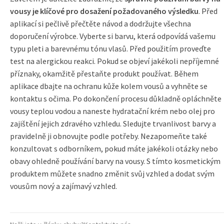
vousy je klíčové pro dosažení požadovaného výsledku
. Před
aplikací si pečlivě přečtěte návod a dodržujte všechna
doporučení výrobce. Vyberte si barvu, která odpovídá vašemu
typu pleti a barevnému tónu vlasů. Před použitím proveďte
test na alergickou reakci. Pokud se objeví jakékoli nepříjemné
příznaky, okamžitě přestaňte produkt používat. Během
aplikace dbajte na ochranu kůže kolem vousů a vyhněte se
kontaktu s očima. Po dokončení procesu důkladně opláchněte
vousy teplou vodou a naneste hydratační krém nebo olej pro
zajištění jejich zdravého vzhledu. Sledujte trvanlivost barvy a
pravidelně ji obnovujte podle potřeby. Nezapomeňte také
konzultovat s odborníkem, pokud máte jakékoli otázky nebo
obavy ohledně používání barvy na vousy. S tímto kosmetickým
produktem můžete snadno změnit svůj vzhled a dodat svým
vousům nový a zajímavý vzhled.