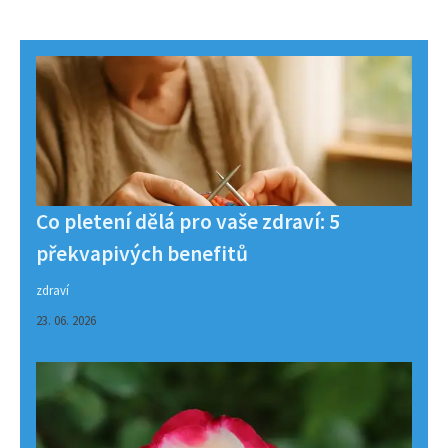
Co pletení dělá pro vaše zdraví: 5
překvapivých benefitů
zdraví
23. 06. 2026