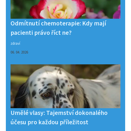
Odmítnutí chemoterapie: Kdy mají
pacienti právo říct ne?
zdraví
06. 04. 2026
Umělé vlasy: Tajemství dokonalého
účesu pro každou příležitost