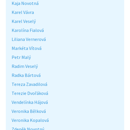
Kaja Novotná
Karel Vávra
Karel Veselý
Karolína Fialová
Liliana Vernerová
Markéta Vítová
Petr Malý
Radim Veselý
Radka Bártová
Tereza Zavadilová
Terezie Dvořáková
Vendelínka Hájová
Veronika Bělková
Veronika Kopalová
Zdeněk Novotný