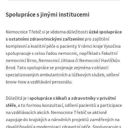
Spolupráce s jinými institucemi
Nemocnice Třebíč si je vědoma důležitosti
úzké spolupráce
s ostatními zdravotnickými zařízeními
pro zajištění
komplexní a kvalitní péče o pacienty. V rámci kraje Vysočina
spolupracuje s celou řadou nemocnic, například s Fakultní
nemocnicí Brno, Nemocnicí Jihlava či Nemocnicí Havlíčkův
Brod. Tato spolupráce se projevuje zejména v oblasti
specializovaných ambulantních a lůžkových služeb, sdílení
know-how a vzdělávání personálu.
Důležitá je i
spolupráce s lékaři a zdravotníky v privátní
sféře
, a to formou konzultací, sdílení pacientů a participace
na vzdělávacích akcích. Nemocnice Třebíč se aktivně
zapojuje do krajských a národních projektů zaměřených na
zkvalitňování a modernizaci zdravotní péče.
Spolupracuje s