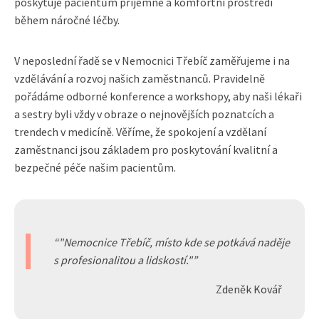
poskytuje pacientům příjemné a komfortní prostředí
během náročné léčby.
V neposlední řadě se v Nemocnici Třebíč zaměřujeme i na
vzdělávání a rozvoj našich zaměstnanců. Pravidelně
pořádáme odborné konference a workshopy, aby naši lékaři
a sestry byli vždy v obraze o nejnovějších poznatcích a
trendech v medicíně. Věříme, že spokojení a vzdělaní
zaměstnanci jsou základem pro poskytování kvalitní a
bezpečné péče našim pacientům.
"Nemocnice Třebíč, místo kde se potkává naděje
s profesionalitou a lidskostí."
Zdeněk Kovář