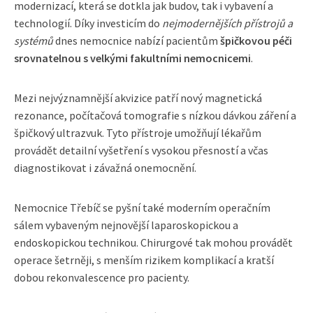
modernizací, která se dotkla jak budov, tak i vybavení a
technologií. Díky investicím do
nejmodernějších přístrojů a
systémů
dnes nemocnice nabízí pacientům
špičkovou péči
srovnatelnou s velkými fakultními nemocnicemi
.
Mezi nejvýznamnější akvizice patří nový magnetická
rezonance, počítačová tomografie s nízkou dávkou záření a
špičkový ultrazvuk. Tyto přístroje umožňují lékařům
provádět detailní vyšetření s vysokou přesností a včas
diagnostikovat i závažná onemocnění.
Nemocnice Třebíč se pyšní také moderním operačním
sálem vybaveným nejnovější laparoskopickou a
endoskopickou technikou. Chirurgové tak mohou provádět
operace šetrněji, s menším rizikem komplikací a kratší
dobou rekonvalescence pro pacienty.