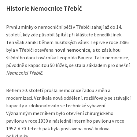
Historie Nemocnice Třebíč
První zmínky o nemocniční péči v Třebíči sahají až do 14.
století, kdy zde působil špitál při klášteře benediktinek.
Ten však zanikl během husitských válek. Teprve v roce 1886
byla v Třebíči otevřena
nová nemocnice
, a to zásluhou
štědrého daru továrníka Leopolda Bauera. Tato nemocnice,
původně s kapacitou 50 lůžek, se stala základem pro dnešní
Nemocnici Třebíč
.
Během 20. století prošla nemocnice řadou změn a
modernizací. Vznikala nová oddělení, rozšiřovaly se stávající
kapacity a zdokonalovalo se technické vybavení.
Významným mezníkem bylo otevření chirurgického
pavilonu v roce 1930 a následně interního pavilonu v roce
1952. V 70. letech pak byla postavena nová budova
polikliniky.