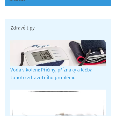
Zdravé tipy
Voda v koleni: Příčiny, příznaky a léčba
tohoto zdravotního problému