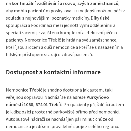
na
kontinuální vzdělávání a rozvoj svých zaměstnanců
,
aby mohla pacientům poskytovat tu nejlepší možnou péči v
souladu s nejnovějšími poznatky medicíny. Díky úzké
spolupráci a koordinaci mezi jednotlivými odděleními a
specializacemi je zajištěna komplexní a efektivní péče o
pacienty. Nemocnice Třebíč je hrdá na své zaměstnance,
kteří jsou srdcem a duší nemocnice a kteří se s nasazením a
lidským přístupem starají o zdraví pacientů.
Dostupnost a kontaktní informace
Nemocnice Třebíč je snadno dostupná jak autem, tak i
veřejnou dopravou. Nachází se na adrese
Purkyňovo
náměstí 1068, 674 01 Třebíč
. Pro pacienty přijíždějící autem
je k dispozici prostorné parkoviště přímo před nemocnicí.
Autobusové nádraží se nachází jen pár minut chůze od
nemocnice a jezdí sem pravidelné spoje z celého regionu.