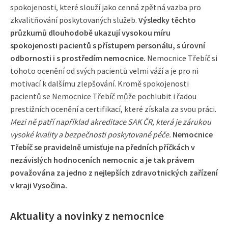
spokojenosti, které slouží jako cenná zpětná vazba pro
zkvalitňování poskytovaných služeb.
Výsledky těchto
průzkumů dlouhodobě ukazují vysokou míru
spokojenosti pacientů s přístupem personálu, s úrovní
odbornosti i s prostředím nemocnice.
Nemocnice Třebíč si
tohoto ocenění od svých pacientů velmi váží a je pro ni
motivací k dalšímu zlepšování. Kromě spokojenosti
pacientů se Nemocnice Třebíč může pochlubit i řadou
prestižních ocenění a certifikací, které získala za svou práci.
Mezi ně patří například akreditace SAK ČR, která je zárukou
vysoké kvality a bezpečnosti poskytované péče.
Nemocnice
Třebíč se pravidelně umisťuje na předních příčkách v
nezávislých hodnoceních nemocnic a je tak právem
považována za jedno z nejlepších zdravotnických zařízení
v kraji Vysočina.
Aktuality a novinky z nemocnice