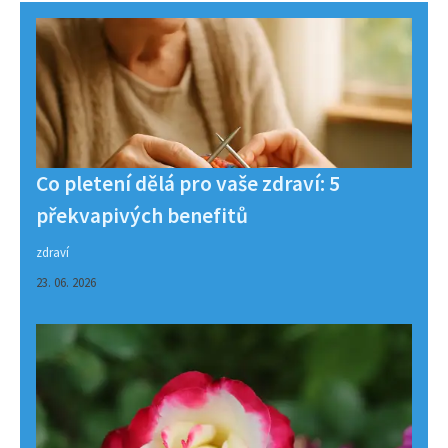
Co pletení dělá pro vaše zdraví: 5
překvapivých benefitů
zdraví
23. 06. 2026