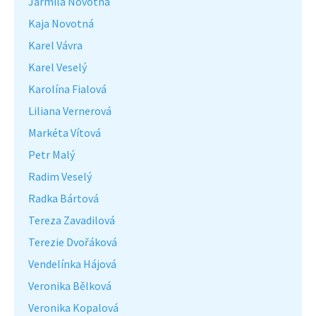
Jarmila Novotná
Kaja Novotná
Karel Vávra
Karel Veselý
Karolína Fialová
Liliana Vernerová
Markéta Vítová
Petr Malý
Radim Veselý
Radka Bártová
Tereza Zavadilová
Terezie Dvořáková
Vendelínka Hájová
Veronika Bělková
Veronika Kopalová