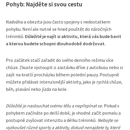
Pohyb: Najděte si svou cestu
Nadváha a obezita jsou často spojeny s nedostatkem
pohybu. Není ale nutné se hned pouštět do náročných
tréninků.
Důležité je najít si aktivitu, která vás bude bavit
a kterou budete schopni dlouhodobě dodržovat.
Pro začátek stačí zařadit do svého denního režimu více
chůze. Zkuste vystoupit o zastávku dříve z autobusu nebo si
zajít na kratší procházku během polední pauzy. Postupně
můžete přidávat intenzivnější aktivity, jako je rychlá chůze,
běh, plavání nebo jízda na kole.
Důležité je naslouchat svému tělu a nepřepínat se.
Pokud s
pohybem začínáte po delší době, je vhodné začít pomalu a
postupně zvyšovat intenzitu a délku tréninků.
Nebojte se
vyzkoušet různé sporty a aktivity, dokud nenajdete ty, které