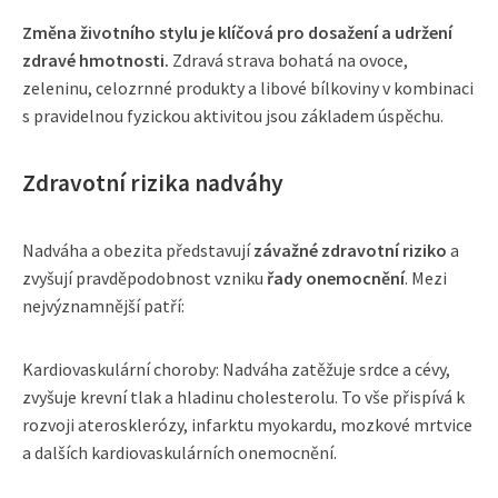
Změna životního stylu je klíčová pro dosažení a udržení
zdravé hmotnosti.
Zdravá strava bohatá na ovoce,
zeleninu, celozrnné produkty a libové bílkoviny v kombinaci
s pravidelnou fyzickou aktivitou jsou základem úspěchu.
Zdravotní rizika nadváhy
Nadváha a obezita představují
závažné zdravotní riziko
a
zvyšují pravděpodobnost vzniku
řady onemocnění
. Mezi
nejvýznamnější patří:
Kardiovaskulární choroby: Nadváha zatěžuje srdce a cévy,
zvyšuje krevní tlak a hladinu cholesterolu. To vše přispívá k
rozvoji aterosklerózy, infarktu myokardu, mozkové mrtvice
a dalších kardiovaskulárních onemocnění.