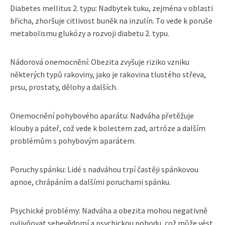
Diabetes mellitus 2. typu: Nadbytek tuku, zejména v oblasti
břicha, zhoršuje citlivost buněk na inzulín. To vede k poruše
metabolismu glukózy a rozvoji diabetu 2. typu.
Nádorová onemocnění: Obezita zvyšuje riziko vzniku
některých typů rakoviny, jako je rakovina tlustého střeva,
prsu, prostaty, dělohy a dalších.
Onemocnění pohybového aparátu: Nadváha přetěžuje
klouby a páteř, což vede k bolestem zad, artróze a dalším
problémům s pohybovým aparátem.
Poruchy spánku: Lidé s nadváhou trpí častěji spánkovou
apnoe, chrápáním a dalšími poruchami spánku.
Psychické problémy: Nadváha a obezita mohou negativně
ovlivňovat sebevědomí a psychickou pohodu, což může vést