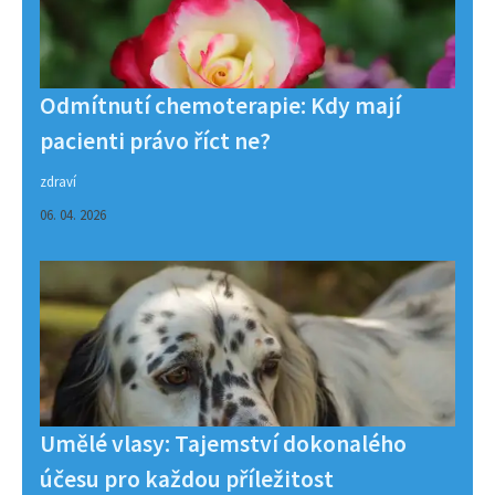
Odmítnutí chemoterapie: Kdy mají
pacienti právo říct ne?
zdraví
06. 04. 2026
Umělé vlasy: Tajemství dokonalého
účesu pro každou příležitost