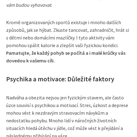
vám budou vyhovovat.
Kromě organizovaných sportů existuje i mnoho dalších
způsobů, jak se hýbat. Zkuste tancovat, zahradničit, hrát si
s dětmi nebo domácími mazlíčky. I tyto aktivity vám
pomohou spálit kalorie a zlepšit vaši fyzickou kondici.
Pamatujte, že každý pohyb se počítá a i malé krůčky vás
dovedou k vašemu cíli.
Psychika a motivace: Důležité faktory
Nadváha a obezita nejsou jen fyzickým stavem, ale často
úzce souvisí s psychikou a motivací. Stres, úzkost a deprese
mohou vést k nezdravým stravovacím návykům a
nedostatku pohybu. Mnoho lidí v náročných životních
situacích hledá útěchu v jídle, což může vést k přejídání a
následnému přibírání na váze.