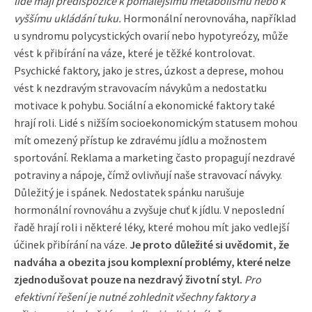
lidé mají predispozice k pomalejšímu metabolismu nebo k
vyššímu ukládání tuku.
Hormonální nerovnováha, například
u syndromu polycystických ovarií nebo hypotyreózy, může
vést k přibírání na váze, které je těžké kontrolovat.
Psychické faktory, jako je stres, úzkost a deprese, mohou
vést k nezdravým stravovacím návykům a nedostatku
motivace k pohybu. Sociální a ekonomické faktory také
hrají roli. Lidé s nižším socioekonomickým statusem mohou
mít omezený přístup ke zdravému jídlu a možnostem
sportování. Reklama a marketing často propagují nezdravé
potraviny a nápoje, čímž ovlivňují naše stravovací návyky.
Důležitý je i spánek. Nedostatek spánku narušuje
hormonální rovnováhu a zvyšuje chuť k jídlu. V neposlední
řadě hrají roli i některé léky, které mohou mít jako vedlejší
účinek přibírání na váze.
Je proto důležité si uvědomit, že
nadváha a obezita jsou komplexní problémy, které nelze
zjednodušovat pouze na nezdravý životní styl.
Pro
efektivní řešení je nutné zohlednit všechny faktory a