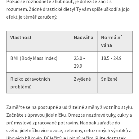
Pokud se rozhodnete zhubnout, je důležité začít s
rozumem. Žádné drastické diety! Ty vám spíše uškodí a jojo
efekt je téměř zaručený.
Vlastnost
Nadváha
Normální
váha
BMI (Body Mass Index)
25.0 -
18.5 - 24.9
29.9
Riziko zdravotních
Zvýšené
Snížené
problémů
Zaměřte se na postupné a udržitelné změny životního stylu.
Začněte s úpravou jídelníčku. Omezte nezdravé tuky, cukry a
průmyslově zpracované potraviny. Naopak zařaďte do
svého jídelníčku více ovoce, zeleniny, celozrnných výrobků a
libových bílkovin. Důležitý je i pitný režim. Pijte dostatek