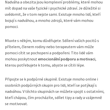
Nadváha a obezita jsou komplexní problémy, které mohou
mít dopad na vaše fyzické i psychické zdraví. Je důležité si
uvědomit, že v tom nejste sami. Existuje mnoho lidí, kteří
bojují s nadváhou, a mnoho zdrojů, které vám mohou
pomoci.
Mluvte s někým, komu důvěřujete. Sdílení vašich pocitů s
přítelem, členem rodiny nebo terapeutem vám může
pomoci cítit se pochopeni a podpořeni. Tito lidé vám
mohou poskytnout
emocionální podporu a motivaci
,
kterou potřebujete k tomu, abyste se cítili lépe.
Připojte se k podpůrné skupině. Existuje mnoho online i
osobních podpůrných skupin pro lidi, kteří se potýkají s
nadváhou. V těchto skupinách se můžete spojit s ostatními,
kteří chápou, čím procházíte, sdílet tipy a rady a vzájemně
se motivovat.