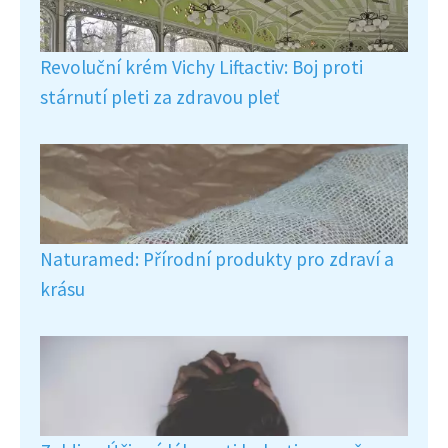
Revoluční krém Vichy Liftactiv: Boj proti
stárnutí pleti za zdravou pleť
Naturamed: Přírodní produkty pro zdraví a
krásu