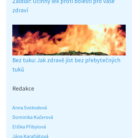
Zaldiar: Účinný lék proti bolesti pro vaše
zdraví
Bez tuku: Jak zdravě jíst bez přebytečných
tuků
Redakce
Anna Svobodová
Dominika Kučerová
Eliška Přibylová
Jána Karafiátová