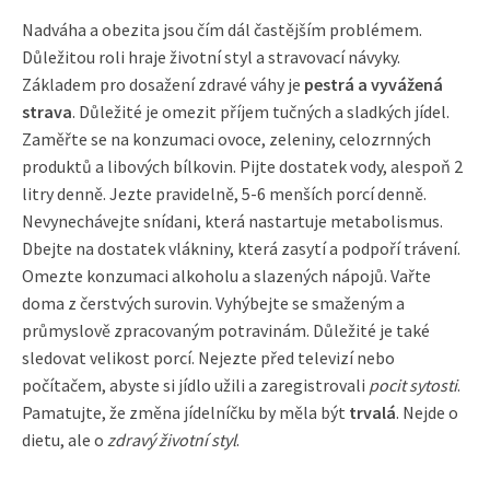
Nadváha a obezita jsou čím dál častějším problémem.
Důležitou roli hraje životní styl a stravovací návyky.
Základem pro dosažení zdravé váhy je
pestrá a vyvážená
strava
. Důležité je omezit příjem tučných a sladkých jídel.
Zaměřte se na konzumaci ovoce, zeleniny, celozrnných
produktů a libových bílkovin. Pijte dostatek vody, alespoň 2
litry denně. Jezte pravidelně, 5-6 menších porcí denně.
Nevynechávejte snídani, která nastartuje metabolismus.
Dbejte na dostatek vlákniny, která zasytí a podpoří trávení.
Omezte konzumaci alkoholu a slazených nápojů. Vařte
doma z čerstvých surovin. Vyhýbejte se smaženým a
průmyslově zpracovaným potravinám. Důležité je také
sledovat velikost porcí. Nejezte před televizí nebo
počítačem, abyste si jídlo užili a zaregistrovali
pocit sytosti
.
Pamatujte, že změna jídelníčku by měla být
trvalá
. Nejde o
dietu, ale o
zdravý životní styl
.