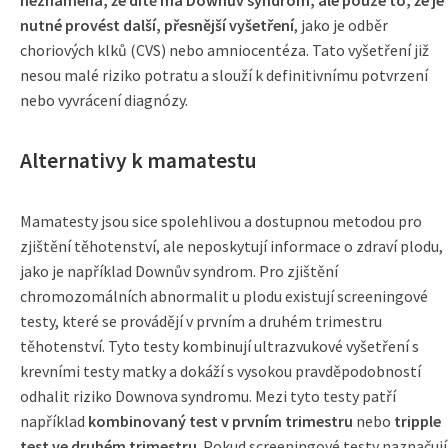
neznamená, že dítě má Downův syndrom, ale pouze to, že je
nutné provést další, přesnější vyšetření
, jako je odběr
choriových klků (CVS) nebo amniocentéza. Tato vyšetření již
nesou malé riziko potratu a slouží k definitivnímu potvrzení
nebo vyvrácení diagnózy.
Alternativy k mamatestu
Mamatesty jsou sice spolehlivou a dostupnou metodou pro
zjištění těhotenství, ale neposkytují informace o zdraví plodu,
jako je například Downův syndrom. Pro zjištění
chromozomálních abnormalit u plodu existují screeningové
testy, které se provádějí v prvním a druhém trimestru
těhotenství. Tyto testy kombinují ultrazvukové vyšetření s
krevními testy matky a dokáží s vysokou pravděpodobností
odhalit riziko Downova syndromu. Mezi tyto testy patří
například
kombinovaný test v prvním trimestru
nebo
tripple
test ve druhém trimestru
. Pokud screeningové testy naznačují