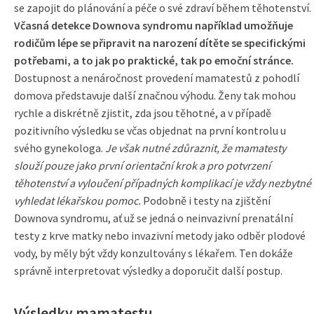
se zapojit do plánování a péče o své zdraví během těhotenství.
Včasná detekce Downova syndromu například umožňuje
rodičům lépe se připravit na narození dítěte se specifickými
potřebami, a to jak po praktické, tak po emoční stránce.
Dostupnost a nenáročnost provedení mamatestů z pohodlí
domova představuje další značnou výhodu. Ženy tak mohou
rychle a diskrétně zjistit, zda jsou těhotné, a v případě
pozitivního výsledku se včas objednat na první kontrolu u
svého gynekologa.
Je však nutné zdůraznit, že mamatesty
slouží pouze jako první orientační krok a pro potvrzení
těhotenství a vyloučení případných komplikací je vždy nezbytné
vyhledat lékařskou pomoc.
Podobně i testy na zjištění
Downova syndromu, ať už se jedná o neinvazivní prenatální
testy z krve matky nebo invazivní metody jako odběr plodové
vody, by měly být vždy konzultovány s lékařem. Ten dokáže
správně interpretovat výsledky a doporučit další postup.
Výsledky mamatestu