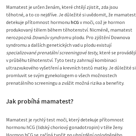
Mamatest je určen ženám, které chtějí zjistit, zda jsou
těhotné, a to co nejdříve. Je důležité si uvědomit, že mamatest
detekuje přítomnost hormonu
hCG
v moči, což je hormon
produkovaný tělem během těhotenství. Nicméně, mamatest
nerozpozná
Downův syndrom
u plodu. Pro zjištění Downova
syndromu a dalších genetických vad u plodu existují
specializované prenatální screeningové testy
, které se provádějí
v průběhu těhotenství. Tyto testy zahrnují kombinaci
ultrazvukového vyšetření a krevních testů matky. Je důležité si
promluvit se svým gynekologem o všech možnostech
prenatálního screeningu a zvážit možná rizika a benefity.
Jak probíhá mamatest?
Mamatest je rychlý test moči, který detekuje přítomnost
hormonu hCG (lidský choriový gonadotropin) v těle ženy.
Hormon hCG se začíná tvořit po uhnízdění oplodněného