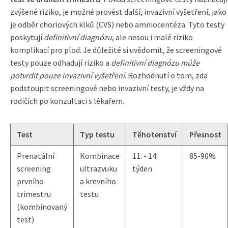
zvýšené riziko, je možné provést další, invazivní vyšetření, jako
je odběr choriových klků (CVS) nebo amniocentéza. Tyto testy
poskytují
definitivní diagnózu
, ale nesou i malé riziko
komplikací pro plod. Je důležité si uvědomit, že screeningové
testy pouze odhadují riziko a
definitivní diagnózu může
potvrdit pouze invazivní vyšetření
. Rozhodnutí o tom, zda
podstoupit screeningové nebo invazivní testy, je vždy na
rodičích po konzultaci s lékařem.
Test
Typ testu
Těhotenství
Přesnost
Prenatální
Kombinace
11. - 14.
85-90%
screening
ultrazvuku
týden
prvního
a krevního
trimestru
testu
(kombinovaný
test)