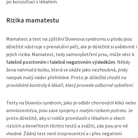
po konzultaci s lékařem.
Rizika mamatestu
Mamatest a test na zjištění Downova syndromu u plodu jsou
důležité nástroje v prenatální péči, ale je důležité si uvědomit i
jejich rizika. Mamatest, tedy samovyšetření prsu, může vést k
falešně pozitivním i falešně negativním výsledkům
. Někdy
žena nahmatá bulku, která se ukáže jako nezhoubná, jindy
naopak malý nádor přehlédne. Proto je
důležité chodit na
pravidelné kontroly k lékaři, který provede odborné vyšetření.
Testy na Downův syndrom, jako je odběr choriových klků nebo
amniocentéza, jsou zase spojeny s
malým rizikem potratu
. Je
proto důležité, aby si rodiče promluvili s lékařem o všech
rizicích a benefitech těchto testů a zvážili, zda jsou pro ně
vhodné. Žádný test není stoprocentní a i přes negativní