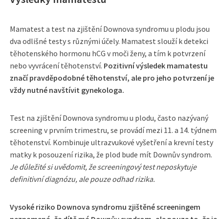
Mamatest a test na zjištění Downova syndromu u plodu jsou
dva odlišné testy s různými účely. Mamatest slouží k detekci
těhotenského hormonu hCG v moči ženy, a tím k potvrzení
nebo vyvrácení těhotenství.
Pozitivní výsledek mamatestu
značí pravděpodobné těhotenství, ale pro jeho potvrzení je
vždy nutné navštívit gynekologa.
Test na zjištění Downova syndromu u plodu, často nazývaný
screening v prvním trimestru, se provádí mezi 11. a 14. týdnem
těhotenství. Kombinuje ultrazvukové vyšetření a krevní testy
matky k posouzení rizika, že plod bude mít Downův syndrom.
Je důležité si uvědomit, že screeningový test neposkytuje
definitivní diagnózu, ale pouze odhad rizika.
Vysoké riziko Downova syndromu zjištěné screeningem