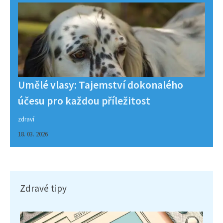
Umělé vlasy: Tajemství dokonalého
účesu pro každou příležitost
zdraví
18. 03. 2026
Zdravé tipy