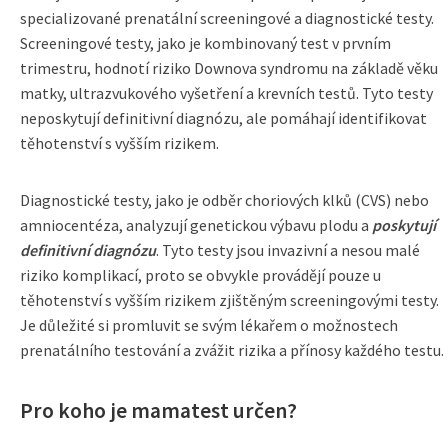
specializované prenatální screeningové a diagnostické testy.
Screeningové testy, jako je kombinovaný test v prvním
trimestru, hodnotí riziko Downova syndromu na základě věku
matky, ultrazvukového vyšetření a krevních testů. Tyto testy
neposkytují definitivní diagnózu, ale pomáhají identifikovat
těhotenství s vyšším rizikem.
Diagnostické testy, jako je odběr choriových klků (CVS) nebo
amniocentéza, analyzují genetickou výbavu plodu a
poskytují
definitivní diagnózu
. Tyto testy jsou invazivní a nesou malé
riziko komplikací, proto se obvykle provádějí pouze u
těhotenství s vyšším rizikem zjištěným screeningovými testy.
Je důležité si promluvit se svým lékařem o možnostech
prenatálního testování a zvážit rizika a přínosy každého testu.
Pro koho je mamatest určen?