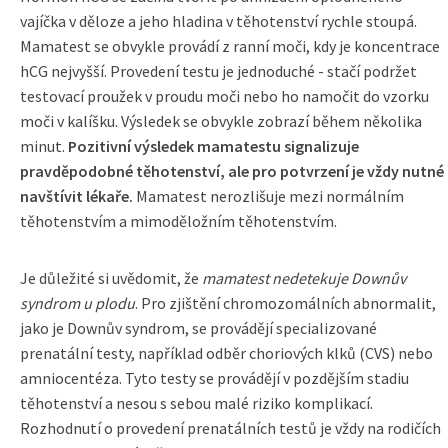
vajíčka v děloze a jeho hladina v těhotenství rychle stoupá.
Mamatest se obvykle provádí z ranní moči, kdy je koncentrace
hCG nejvyšší. Provedení testu je jednoduché - stačí podržet
testovací proužek v proudu moči nebo ho namočit do vzorku
moči v kalíšku. Výsledek se obvykle zobrazí během několika
minut.
Pozitivní výsledek mamatestu signalizuje
pravděpodobné těhotenství, ale pro potvrzení je vždy nutné
navštívit lékaře.
Mamatest nerozlišuje mezi normálním
těhotenstvím a mimoděložním těhotenstvím.
Je důležité si uvědomit, že
mamatest nedetekuje Downův
syndrom u plodu
. Pro zjištění chromozomálních abnormalit,
jako je Downův syndrom, se provádějí specializované
prenatální testy, například odběr choriových klků (CVS) nebo
amniocentéza. Tyto testy se provádějí v pozdějším stadiu
těhotenství a nesou s sebou malé riziko komplikací.
Rozhodnutí o provedení prenatálních testů je vždy na rodičích