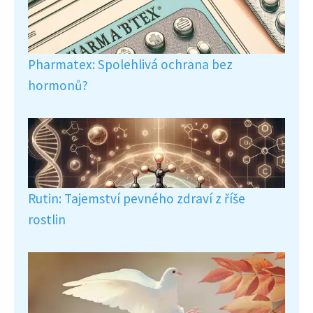
Pharmatex: Spolehlivá ochrana bez
hormonů?
Rutin: Tajemství pevného zdraví z říše
rostlin