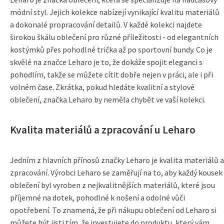
módní styl. Jejich kolekce nabízejí vynikající kvalitu materiálů
a dokonalé propracování detailů. V každé kolekci najdete
širokou škálu oblečení pro různé příležitosti - od elegantních
kostýmků přes pohodlné trička až po sportovní bundy. Co je
skvělé na značce Leharo je to, že dokáže spojit eleganci s
pohodlím, takže se můžete cítit dobře nejen v práci, ale i při
volném čase. Zkrátka, pokud hledáte kvalitní a stylové
oblečení, značka Leharo by neměla chybět ve vaší kolekci.
Kvalita materiálů a zpracování u Leharo
Jedním z hlavních přínosů značky Leharo je kvalita materiálů a
zpracování. Výrobci Leharo se zaměřují na to, aby každý kousek
oblečení byl vyroben z nejkvalitnějších materiálů, které jsou
příjemné na dotek, pohodlné k nošení a odolné vůči
opotřebení. To znamená, že při nákupu oblečení od Leharo si
můžete být jisti tím, že investujete do produktu, který vám