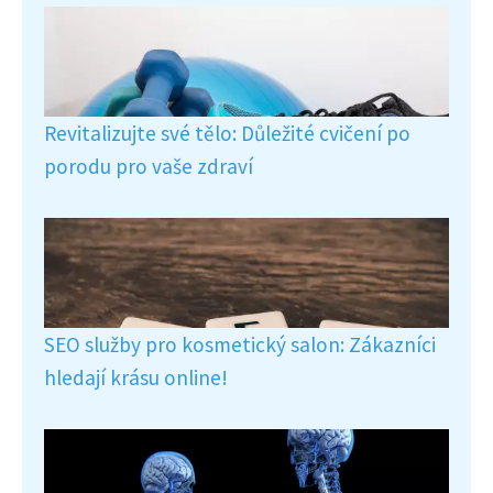
Revitalizujte své tělo: Důležité cvičení po
porodu pro vaše zdraví
SEO služby pro kosmetický salon: Zákazníci
hledají krásu online!