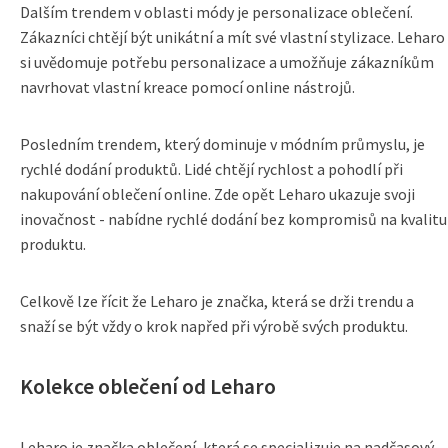
Dalším trendem v oblasti módy je personalizace oblečení.
Zákazníci chtějí být unikátní a mít své vlastní stylizace. Leharo
si uvědomuje potřebu personalizace a umožňuje zákazníkům
navrhovat vlastní kreace pomocí online nástrojů.
Posledním trendem, který dominuje v módním průmyslu, je
rychlé dodání produktů. Lidé chtějí rychlost a pohodlí při
nakupování oblečení online. Zde opět Leharo ukazuje svoji
inovačnost - nabídne rychlé dodání bez kompromisů na kvalitu
produktu.
Celkově lze řícit že Leharo je značka, která se drži trendu a
snaží se být vždy o krok napřed při výrobě svých produktu.
Kolekce oblečení od Leharo
Leharo je značka oblečení, která se specializuje na nadčasový