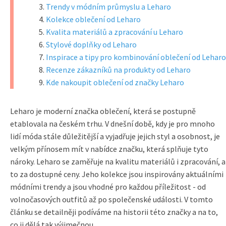
Trendy v módním průmyslu a Leharo
Kolekce oblečení od Leharo
Kvalita materiálů a zpracování u Leharo
Stylové doplňky od Leharo
Inspirace a tipy pro kombinování oblečení od Leharo
Recenze zákazníků na produkty od Leharo
Kde nakoupit oblečení od značky Leharo
Leharo je moderní značka oblečení, která se postupně
etablovala na českém trhu. V dnešní době, kdy je pro mnoho
lidí móda stále důležitější a vyjadřuje jejich styl a osobnost, je
velkým přínosem mít v nabídce značku, která splňuje tyto
nároky. Leharo se zaměřuje na kvalitu materiálů i zpracování, a
to za dostupné ceny. Jeho kolekce jsou inspirovány aktuálními
módními trendy a jsou vhodné pro každou příležitost - od
volnočasových outfitů až po společenské události. V tomto
článku se detailněji podíváme na historii této značky a na to,
co ji dělá tak výjimečnou.