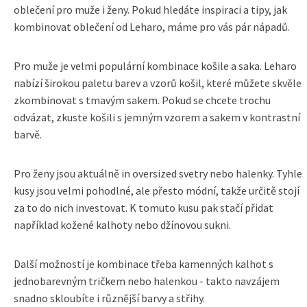
oblečení pro muže i ženy. Pokud hledáte inspiraci a tipy, jak
kombinovat oblečení od Leharo, máme pro vás pár nápadů.
Pro muže je velmi populární kombinace košile a saka. Leharo
nabízí širokou paletu barev a vzorů košil, které můžete skvěle
zkombinovat s tmavým sakem. Pokud se chcete trochu
odvázat, zkuste košili s jemným vzorem a sakem v kontrastní
barvě.
Pro ženy jsou aktuálně in oversized svetry nebo halenky. Tyhle
kusy jsou velmi pohodlné, ale přesto módní, takže určitě stojí
za to do nich investovat. K tomuto kusu pak stačí přidat
například kožené kalhoty nebo džínovou sukni.
Další možností je kombinace třeba kamenných kalhot s
jednobarevným tričkem nebo halenkou - takto navzájem
snadno skloubíte i různější barvy a střihy.