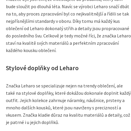
bude sloužit po dlouhá léta. Navíc se výrobci Leharo snaží dbát
na to, aby proces zpracování byl co nejkvalitnější a řídili se tak
nejpřísnějšími standardy v oboru. Díky tomu má každý kus
oblečení od Leharo dokonalý střih a detaily jsou propracované
do posledního švu. Celkově je tedy možné říci, že značka Leharo
staví na kvalitě svých materiálů a perfektním zpracování
každého kousku oblečení.
Stylové doplňky od Leharo
Značka Leharo se specializuje nejen na trendy oblečení, ale
také na stylové doplňky, které dokážou dokonale doplnit každý
outfit. Jejich kolekce zahrnuje náramky, náušnice, prsteny a
mnoho dalších kousků, které jsou navrženy s precizností a
vkusem. Značka kladie důraz na kvalitu materiálů a detaily, což
je patrné i u jejich doplňků.