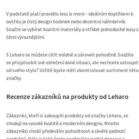
V podstatě platí pravidlo less is more - ideálním doplňkem k
outfitu je čistý design hodinek nebo decentní náhrdelník.
Snažte se vybírat kvalitní materiály a střídat jednoduché kusy s
těmi výraznějšími.
S Leharo se můžete cítit módně a zároveň pohodlně. Snažíte
se přizpůsobit své oblečení dané situaci, ale nechcete ustoupit
od svého stylu? Určitě byste měli zkontrolovat sortiment této
značky.
Recenze zákazníků na produkty od Leharo
Zákazníci, kteří si zakoupili produkty od značky Leharo, se
shodují na vysoké kvalitě a moderním designu. Mnoho
zákazníků chválí především pohodlnost a skvělé padnutí
produktů. Dále je také často oceňována rychlá doprava a