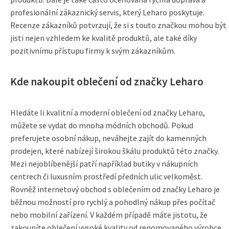
profesionální zákaznický servis, který Leharo poskytuje.
Recenze zákazníků potvrzují, že si s touto značkou mohou být
jisti nejen vzhledem ke kvalitě produktů, ale také díky
pozitivnímu přístupu firmy k svým zákazníkům.
Kde nakoupit oblečení od značky Leharo
Hledáte li kvalitní a moderní oblečení od značky Leharo,
můžete se vydat do mnoha módních obchodů. Pokud
preferujete osobní nákup, neváhejte zajít do kamenných
prodejen, které nabízejí širokou škálu produktů této značky.
Mezi nejoblíbenější patří například butiky v nákupních
centrech či luxusním prostředí předních ulic velkoměst.
Rovněž internetový obchod s oblečením od značky Leharo je
běžnou možností pro rychlý a pohodlný nákup přes počítač
nebo mobilní zařízení. V každém případě máte jistotu, že
zakoupíte oblečení vysoké kvality od renomovaného výrobce.