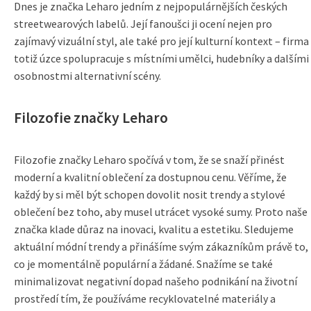
Dnes je značka Leharo jedním z nejpopulárnějších českých
streetwearových labelů. Její fanoušci ji ocení nejen pro
zajímavý vizuální styl, ale také pro její kulturní kontext – firma
totiž úzce spolupracuje s místními umělci, hudebníky a dalšími
osobnostmi alternativní scény.
Filozofie značky Leharo
Filozofie značky Leharo spočívá v tom, že se snaží přinést
moderní a kvalitní oblečení za dostupnou cenu. Věříme, že
každý by si měl být schopen dovolit nosit trendy a stylové
oblečení bez toho, aby musel utrácet vysoké sumy. Proto naše
značka klade důraz na inovaci, kvalitu a estetiku. Sledujeme
aktuální módní trendy a přinášíme svým zákazníkům právě to,
co je momentálně populární a žádané. Snažíme se také
minimalizovat negativní dopad našeho podnikání na životní
prostředí tím, že používáme recyklovatelné materiály a