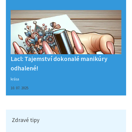
Lacl: Tajemství dokonalé manikúry
odhalené!
krása
10. 07. 2025
Zdravé tipy