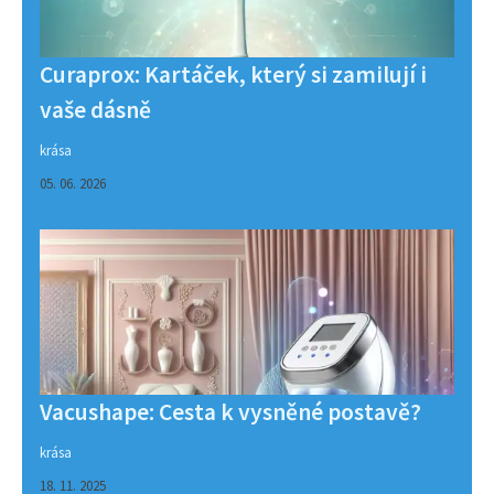
Curaprox: Kartáček, který si zamilují i
vaše dásně
krása
05. 06. 2026
Vacushape: Cesta k vysněné postavě?
krása
18. 11. 2025