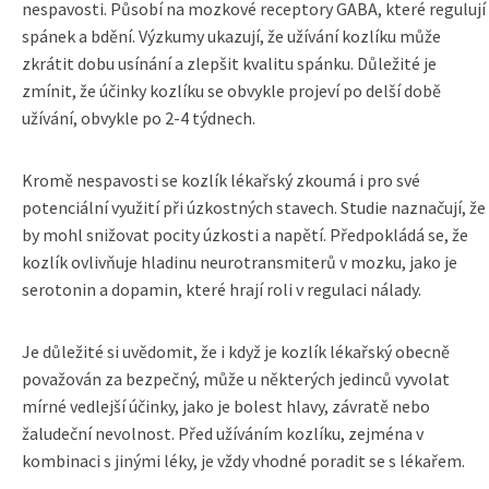
nespavosti. Působí na mozkové receptory GABA, které regulují
spánek a bdění. Výzkumy ukazují, že užívání kozlíku může
zkrátit dobu usínání a zlepšit kvalitu spánku. Důležité je
zmínit, že účinky kozlíku se obvykle projeví po delší době
užívání, obvykle po 2-4 týdnech.
Kromě nespavosti se kozlík lékařský zkoumá i pro své
potenciální využití při úzkostných stavech. Studie naznačují, že
by mohl snižovat pocity úzkosti a napětí. Předpokládá se, že
kozlík ovlivňuje hladinu neurotransmiterů v mozku, jako je
serotonin a dopamin, které hrají roli v regulaci nálady.
Je důležité si uvědomit, že i když je kozlík lékařský obecně
považován za bezpečný, může u některých jedinců vyvolat
mírné vedlejší účinky, jako je bolest hlavy, závratě nebo
žaludeční nevolnost. Před užíváním kozlíku, zejména v
kombinaci s jinými léky, je vždy vhodné poradit se s lékařem.