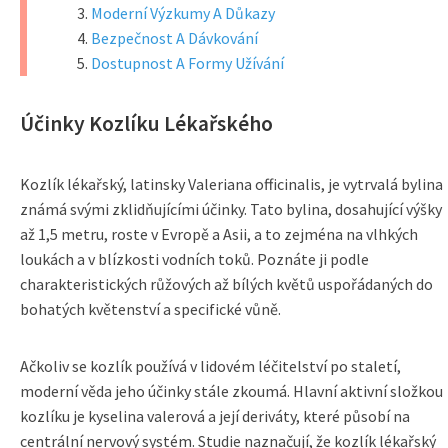
Moderní Výzkumy A Důkazy
Bezpečnost A Dávkování
Dostupnost A Formy Užívání
Účinky Kozlíku Lékařského
Kozlík lékařský, latinsky Valeriana officinalis, je vytrvalá bylina
známá svými zklidňujícími účinky. Tato bylina, dosahující výšky
až 1,5 metru, roste v Evropě a Asii, a to zejména na vlhkých
loukách a v blízkosti vodních toků. Poznáte ji podle
charakteristických růžových až bílých květů uspořádaných do
bohatých květenství a specifické vůně.
Ačkoliv se kozlík používá v lidovém léčitelství po staletí,
moderní věda jeho účinky stále zkoumá. Hlavní aktivní složkou
kozlíku je kyselina valerová a její deriváty, které působí na
centrální nervový systém. Studie naznačují, že kozlík lékařský