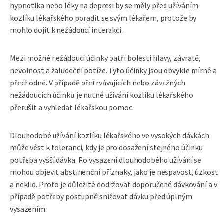
hypnotika nebo léky na depresi by se měly před užíváním
kozlíku lékařského poradit se svým lékařem, protože by
mohlo dojít k nežádoucí interakci.
Mezi možné nežádoucí účinky patří bolesti hlavy, závratě,
nevolnost a žaludeční potíže. Tyto účinky jsou obvykle mírné a
přechodné. V případě přetrvávajících nebo závažných
nežádoucích účinků je nutné užívání kozlíku lékařského
přerušit a vyhledat lékařskou pomoc.
Dlouhodobé užívání kozlíku lékařského ve vysokých dávkách
může vést k toleranci, kdy je pro dosažení stejného účinku
potřeba vyšší dávka. Po vysazení dlouhodobého užívání se
mohou objevit abstinenční příznaky, jako je nespavost, úzkost
a neklid. Proto je důležité dodržovat doporučené dávkování a v
případě potřeby postupně snižovat dávku před úplným
vysazením.