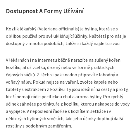
Dostupnost A Formy Užívání
Kozlík lékařský (Valeriana officinalis) je bylina, která se s
oblibou používá pro své uklidňující účinky. Naštěstí pro nás je
dostupný v mnoha podobách, takže si každý najde tu svou.
V lékárnách i na internetu běžně narazíte na sušený kořen
kozlíku, ať už vcelku, drcený nebo ve formě praktických
čajových sáčků. Z těch si pak snadno připravíte lahodný a
voňavý nálev. Pokud nejste na vaření, zvolte kapsle nebo
tablety s extraktem z kozlíku. Ty jsou ideální na cesty a pro ty,
kteří nemají rádi specifickou chuť a aroma byliny. Pro rychlý
účinek sáhněte po tinktuře z kozlíku, kterou nakapete do vody
a vypijete. V neposlední řadě se s kozlíkem setkáte i v
některých bylinných směsích, kde jeho účinky doplňují další
rostliny s podobným zaměřením.