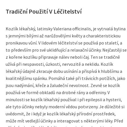
Tradiční Použití V Léčitelství
Kozlík lékařský, latinsky Valeriana officinalis, je vytrvalá bylina
s jemnými bílými až narůžovělými květy a charakteristickou
pronikavou vůní. V lidovém léčitelství se používá po staletí, a
to především pro své uklidňující a relaxační účinky. Nejčastěji se
z kořene kozlíku připravuje nálev neboli čaj. Ten se tradičně
užívá při nespavosti, úzkosti, nervozitě a neklidu. Kozlík
lékařský údajně zkracuje dobu usínání a přispívá k hlubšímu a
kvalitnějšímu spánku. Pomáhá také při trávicích potížích, jako
jsou nadýmání, křeče a žaludeční nevolnost. Zevně se kozlík
používá ve formě obkladů na drobné rány a odřeniny. V
minulosti se kozlík lékařský používal i při epilepsii a hysterii,
ale tyto účinky nebyly moderní vědou potvrzeny. Je důležité si
uvědomit, že i když je kozlík lékařský přírodní prostředek,
může mít vedlejší účinky a interagovat s některými léky. Před