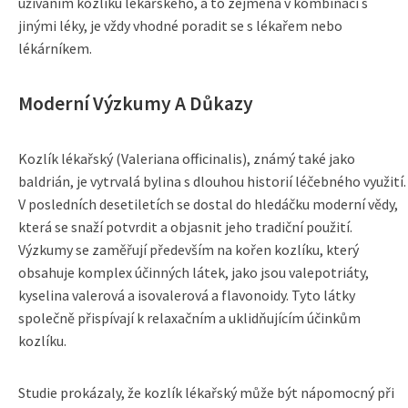
užíváním kozlíku lékařského, a to zejména v kombinaci s
jinými léky, je vždy vhodné poradit se s lékařem nebo
lékárníkem.
Moderní Výzkumy A Důkazy
Kozlík lékařský (Valeriana officinalis), známý také jako
baldrián, je vytrvalá bylina s dlouhou historií léčebného využití.
V posledních desetiletích se dostal do hledáčku moderní vědy,
která se snaží potvrdit a objasnit jeho tradiční použití.
Výzkumy se zaměřují především na kořen kozlíku, který
obsahuje komplex účinných látek, jako jsou valepotriáty,
kyselina valerová a isovalerová a flavonoidy. Tyto látky
společně přispívají k relaxačním a uklidňujícím účinkům
kozlíku.
Studie prokázaly, že kozlík lékařský může být nápomocný při