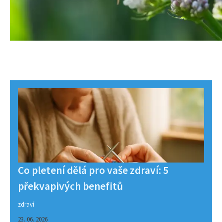
Co pletení dělá pro vaše zdraví: 5
překvapivých benefitů
zdraví
23. 06. 2026