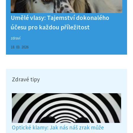
Umělé vlasy: Tajemství dokonalého
účesu pro každou příležitost
zdraví
18. 03. 2026
Zdravé tipy
Optické klamy: Jak nás náš zrak může