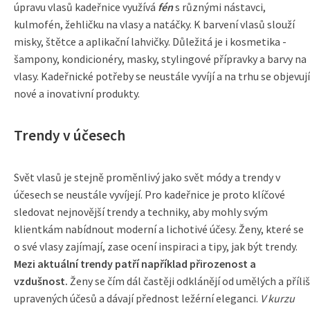
úpravu vlasů kadeřnice využívá
fén
s různými nástavci,
kulmofén, žehličku na vlasy a natáčky. K barvení vlasů slouží
misky, štětce a aplikační lahvičky. Důležitá je i kosmetika -
šampony, kondicionéry, masky, stylingové přípravky a barvy na
vlasy. Kadeřnické potřeby se neustále vyvíjí a na trhu se objevují
nové a inovativní produkty.
Trendy v účesech
Svět vlasů je stejně proměnlivý jako svět módy a trendy v
účesech se neustále vyvíjejí. Pro kadeřnice je proto klíčové
sledovat nejnovější trendy a techniky, aby mohly svým
klientkám nabídnout moderní a lichotivé účesy. Ženy, které se
o své vlasy zajímají, zase ocení inspiraci a tipy, jak být trendy.
Mezi aktuální trendy patří například přirozenost a
vzdušnost.
Ženy se čím dál častěji odklánějí od umělých a příliš
upravených účesů a dávají přednost ležérní eleganci.
V kurzu