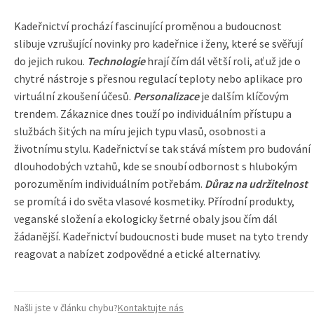
Kadeřnictví prochází fascinující proměnou a budoucnost
slibuje vzrušující novinky pro kadeřnice i ženy, které se svěřují
do jejich rukou.
Technologie
hrají čím dál větší roli, ať už jde o
chytré nástroje s přesnou regulací teploty nebo aplikace pro
virtuální zkoušení účesů.
Personalizace
je dalším klíčovým
trendem. Zákaznice dnes touží po individuálním přístupu a
službách šitých na míru jejich typu vlasů, osobnosti a
životnímu stylu. Kadeřnictví se tak stává místem pro budování
dlouhodobých vztahů, kde se snoubí odbornost s hlubokým
porozuměním individuálním potřebám.
Důraz na udržitelnost
se promítá i do světa vlasové kosmetiky. Přírodní produkty,
veganské složení a ekologicky šetrné obaly jsou čím dál
žádanější. Kadeřnictví budoucnosti bude muset na tyto trendy
reagovat a nabízet zodpovědné a etické alternativy.
Našli jste v článku chybu?
Kontaktujte nás