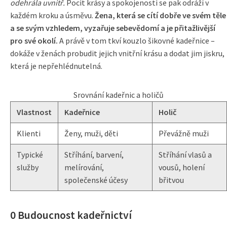
odehrála uvnitř.
Pocit krásy a spokojenosti se pak odráží v
každém kroku a úsměvu.
Žena, která se cítí dobře ve svém těle
a se svým vzhledem, vyzařuje sebevědomí a je přitažlivější
pro své okolí.
A právě v tom tkví kouzlo šikovné kadeřnice –
dokáže v ženách probudit jejich vnitřní krásu a dodat jim jiskru,
která je nepřehlédnutelná.
Srovnání kadeřnic a holičů
Vlastnost
Kadeřnice
Holič
Klienti
Ženy, muži, děti
Převážně muži
Typické
Stříhání, barvení,
Stříhání vlasů a
služby
melírování,
vousů, holení
společenské účesy
břitvou
0 Budoucnost kadeřnictví