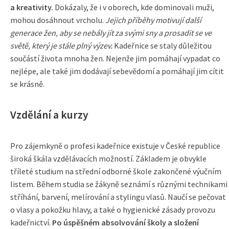
a kreativity.
Dokázaly, že i v oborech, kde dominovali muži,
mohou dosáhnout vrcholu.
Jejich příběhy motivují další
generace žen, aby se nebály jít za svými sny a prosadit se ve
světě, který je stále plný výzev.
Kadeřnice se staly důležitou
součástí života mnoha žen. Nejenže jim pomáhají vypadat co
nejlépe, ale také jim dodávají sebevědomí a pomáhají jim cítit
se krásně.
Vzdělání a kurzy
Pro zájemkyně o profesi kadeřnice existuje v České republice
široká škála vzdělávacích možností. Základem je obvykle
tříleté studium na střední odborné škole zakončené výučním
listem. Během studia se žákyně seznámí s různými technikami
stříhání, barvení, melírování a stylingu vlasů. Naučí se pečovat
o vlasy a pokožku hlavy, a také o hygienické zásady provozu
kadeřnictví.
Po úspěšném absolvování školy a složení