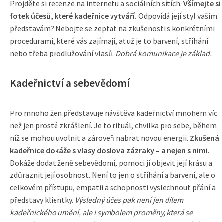
Projděte si recenze na internetu a sociálních sítích.
Všímejte si
fotek účesů, které kadeřnice vytváří.
Odpovídá její styl vašim
představám? Nebojte se zeptat na zkušenosti s konkrétními
procedurami, které vás zajímají, ať už je to barvení, stříhání
nebo třeba prodlužování vlasů.
Dobrá komunikace je základ.
Kadeřnictví a sebevědomí
Pro mnoho žen představuje návštěva kadeřnictví mnohem víc
než jen prosté zkrášlení. Je to rituál, chvilka pro sebe, během
níž se mohou uvolnit a zároveň nabrat novou energii.
Zkušená
kadeřnice dokáže s vlasy doslova zázraky – a nejen s nimi.
Dokáže dodat ženě sebevědomí, pomoci jí objevit její krásu a
zdůraznit její osobnost. Není to jen o stříhání a barvení, ale o
celkovém přístupu, empatii a schopnosti vyslechnout přání a
představy klientky.
Výsledný účes pak není jen dílem
kadeřnického umění, ale i symbolem proměny, která se