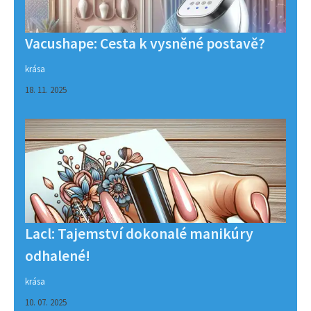
Vacushape: Cesta k vysněné postavě?
krása
18. 11. 2025
Lacl: Tajemství dokonalé manikúry
odhalené!
krása
10. 07. 2025