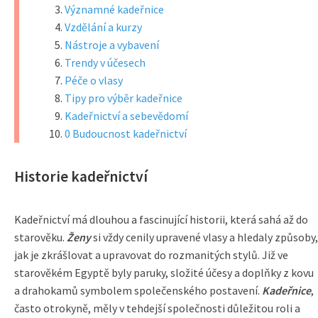
Významné kadeřnice
Vzdělání a kurzy
Nástroje a vybavení
Trendy v účesech
Péče o vlasy
Tipy pro výběr kadeřnice
Kadeřnictví a sebevědomí
0 Budoucnost kadeřnictví
Historie kadeřnictví
Kadeřnictví má dlouhou a fascinující historii, která sahá až do
starověku.
Ženy
si vždy cenily upravené vlasy a hledaly způsoby,
jak je zkrášlovat a upravovat do rozmanitých stylů. Již ve
starověkém Egyptě byly paruky, složité účesy a doplňky z kovu
a drahokamů symbolem společenského postavení.
Kadeřnice
,
často otrokyně, měly v tehdejší společnosti důležitou roli a