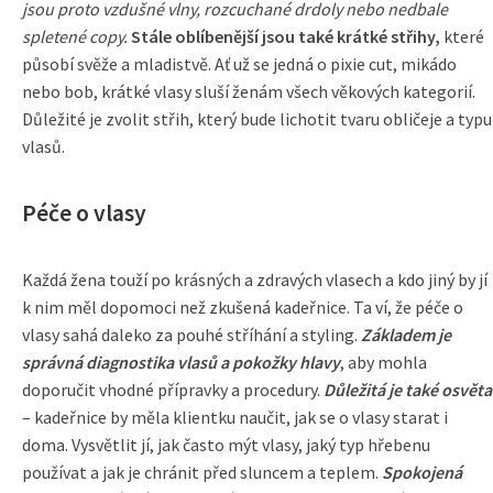
jsou proto vzdušné vlny, rozcuchané drdoly nebo nedbale
spletené copy.
Stále oblíbenější jsou také krátké střihy,
které
působí svěže a mladistvě. Ať už se jedná o pixie cut, mikádo
nebo bob, krátké vlasy sluší ženám všech věkových kategorií.
Důležité je zvolit střih, který bude lichotit tvaru obličeje a typu
vlasů.
Péče o vlasy
Každá žena touží po krásných a zdravých vlasech a kdo jiný by jí
k nim měl dopomoci než zkušená kadeřnice. Ta ví, že péče o
vlasy sahá daleko za pouhé stříhání a styling.
Základem je
správná diagnostika vlasů a pokožky hlavy
, aby mohla
doporučit vhodné přípravky a procedury.
Důležitá je také osvěta
– kadeřnice by měla klientku naučit, jak se o vlasy starat i
doma. Vysvětlit jí, jak často mýt vlasy, jaký typ hřebenu
používat a jak je chránit před sluncem a teplem.
Spokojená