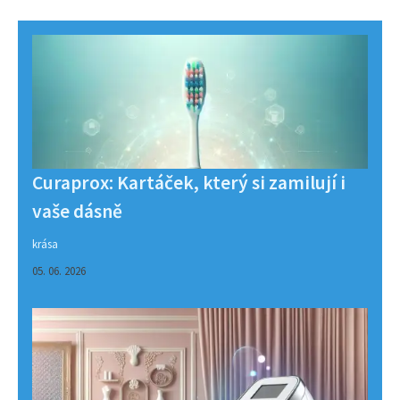
Curaprox: Kartáček, který si zamilují i
vaše dásně
krása
05. 06. 2026