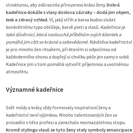
strukturou, aby zdůraznila přirozenou krásu ženy.
Dobrá
kadeřnice dokáže s vlasy doslova zázraky – dodá jim objem,
lesk a zdravý vzhled.
Ví, jaký střih a barva budou slušet
konkrétnímu typu obličeje, barvě pleti a vlasů.
Kadeřnice je
také důvěrnicí, která naslouchá příběhům svých klientek a
pomáhá jim cítit se krásné a sebevědomé.
Návštěva kadeřnictví
je pro mnoho žen rituálem, při kterém si odpočinou od
každodenního shonu a dopřejí si chvilku péče jen samy o sobě.
Kadeřnice jim v tom pomáhá vytvořit příjemnou a uvolněnou
atmosféru.
Významné kadeřnice
Svět módy a krásy vždy formovaly inspirativní ženy a
kadeřnictví není výjimkou. Mnoho talentovaných žen se
prosadilo v této profesi a zanechalo nesmazatelnou stopu.
Kromě stylingu vlasů se tyto ženy staly symboly emancipace