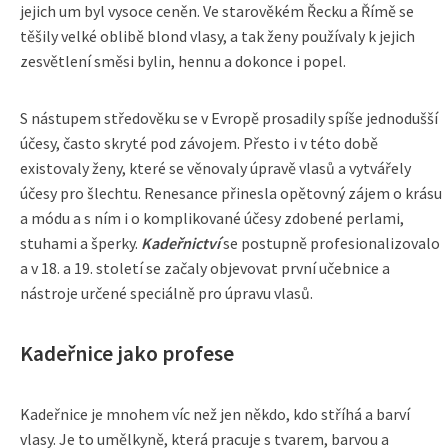
jejich um byl vysoce ceněn. Ve starověkém Řecku a Římě se
těšily velké oblibě blond vlasy, a tak ženy používaly k jejich
zesvětlení směsi bylin, hennu a dokonce i popel.
S nástupem středověku se v Evropě prosadily spíše jednodušší
účesy, často skryté pod závojem. Přesto i v této době
existovaly ženy, které se věnovaly úpravě vlasů a vytvářely
účesy pro šlechtu. Renesance přinesla opětovný zájem o krásu
a módu a s ním i o komplikované účesy zdobené perlami,
stuhami a šperky.
Kadeřnictví
se postupně profesionalizovalo
a v 18. a 19. století se začaly objevovat první učebnice a
nástroje určené speciálně pro úpravu vlasů.
Kadeřnice jako profese
Kadeřnice je mnohem víc než jen někdo, kdo stříhá a barví
vlasy. Je to umělkyně, která pracuje s tvarem, barvou a