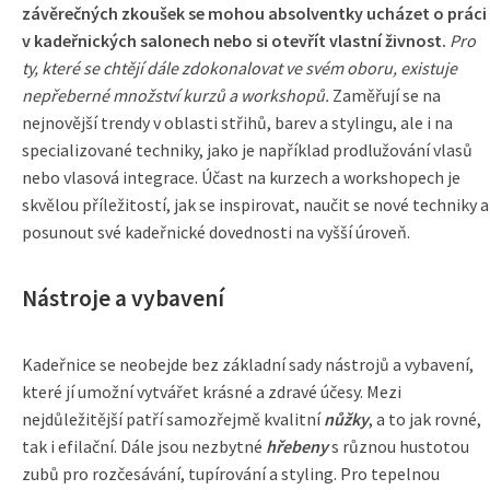
závěrečných zkoušek se mohou absolventky ucházet o práci
v kadeřnických salonech nebo si otevřít vlastní živnost.
Pro
ty, které se chtějí dále zdokonalovat ve svém oboru, existuje
nepřeberné množství kurzů a workshopů.
Zaměřují se na
nejnovější trendy v oblasti střihů, barev a stylingu, ale i na
specializované techniky, jako je například prodlužování vlasů
nebo vlasová integrace. Účast na kurzech a workshopech je
skvělou příležitostí, jak se inspirovat, naučit se nové techniky a
posunout své kadeřnické dovednosti na vyšší úroveň.
Nástroje a vybavení
Kadeřnice se neobejde bez základní sady nástrojů a vybavení,
které jí umožní vytvářet krásné a zdravé účesy. Mezi
nejdůležitější patří samozřejmě kvalitní
nůžky
, a to jak rovné,
tak i efilační. Dále jsou nezbytné
hřebeny
s různou hustotou
zubů pro rozčesávání, tupírování a styling. Pro tepelnou