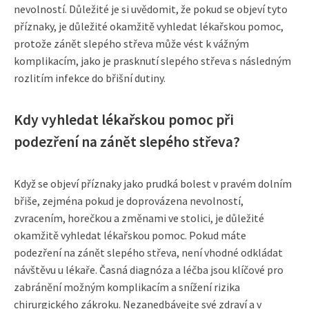
nevolností. Důležité je si uvědomit, že pokud se objeví tyto
příznaky, je důležité okamžitě vyhledat lékařskou pomoc,
protože zánět slepého střeva může vést k vážným
komplikacím, jako je prasknutí slepého střeva s následným
rozlitím infekce do břišní dutiny.
Kdy vyhledat lékařskou pomoc při
podezření na zánět slepého střeva?
Když se objeví příznaky jako prudká bolest v pravém dolním
břiše, zejména pokud je doprovázena nevolností,
zvracením, horečkou a změnami ve stolici, je důležité
okamžitě vyhledat lékařskou pomoc. Pokud máte
podezření na zánět slepého střeva, není vhodné odkládat
návštěvu u lékaře. Časná diagnóza a léčba jsou klíčové pro
zabránění možným komplikacím a snížení rizika
chirurgického zákroku. Nezanedbávejte své zdraví a v