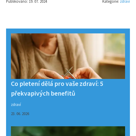
Publikováno: 19. 07. 2024
Kategorie:
zdraví
Co pletení dělá pro vaše zdraví: 5
překvapivých benefitů
zdraví
23. 06. 2026