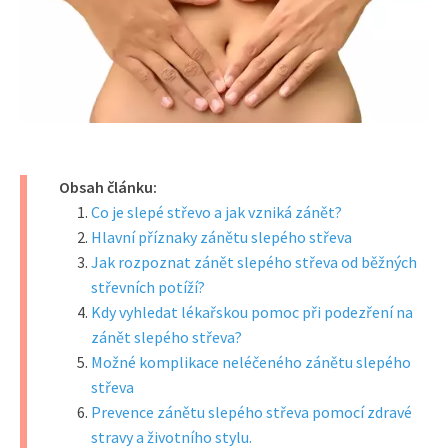
Obsah článku:
Co je slepé střevo a jak vzniká zánět?
Hlavní příznaky zánětu slepého střeva
Jak rozpoznat zánět slepého střeva od běžných
střevních potíží?
Kdy vyhledat lékařskou pomoc při podezření na
zánět slepého střeva?
Možné komplikace neléčeného zánětu slepého
střeva
Prevence zánětu slepého střeva pomocí zdravé
stravy a životního stylu.