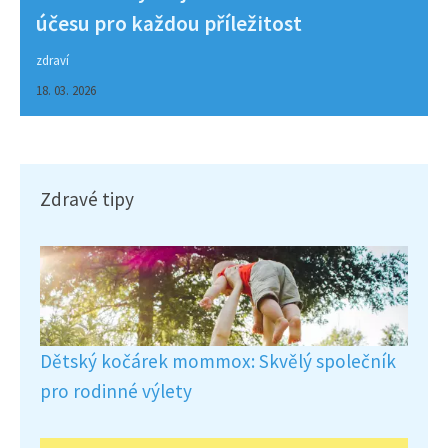
účesu pro každou příležitost
zdraví
18. 03. 2026
Zdravé tipy
Dětský kočárek mommox: Skvělý společník
pro rodinné výlety