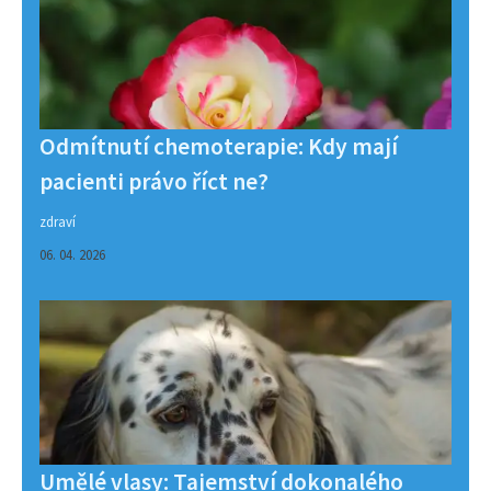
Odmítnutí chemoterapie: Kdy mají
pacienti právo říct ne?
zdraví
06. 04. 2026
Umělé vlasy: Tajemství dokonalého