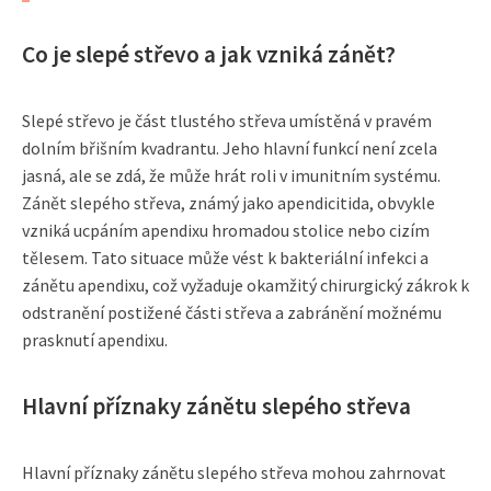
Co je slepé střevo a jak vzniká zánět?
Slepé střevo je část tlustého střeva umístěná v pravém
dolním břišním kvadrantu. Jeho hlavní funkcí není zcela
jasná, ale se zdá, že může hrát roli v imunitním systému.
Zánět slepého střeva, známý jako apendicitida, obvykle
vzniká ucpáním apendixu hromadou stolice nebo cizím
tělesem. Tato situace může vést k bakteriální infekci a
zánětu apendixu, což vyžaduje okamžitý chirurgický zákrok k
odstranění postižené části střeva a zabránění možnému
prasknutí apendixu.
Hlavní příznaky zánětu slepého střeva
Hlavní příznaky zánětu slepého střeva mohou zahrnovat