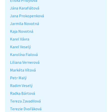
Eliška Přibylová
Jána Karafiátová
Jana Prokopenková
Jarmila Novotná
Kaja Novotná
Karel Vávra
Karel Veselý
Karolína Fialová
Liliana Vernerová
Markéta Vítová
Petr Malý
Radim Veselý
Radka Bártová
Tereza Zavadilová
Terezie Dvořáková