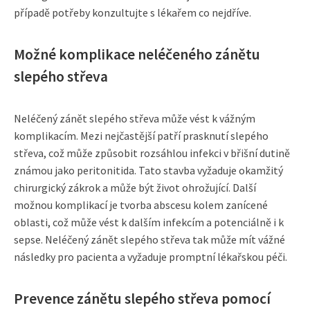
případě potřeby konzultujte s lékařem co nejdříve.
Možné komplikace neléčeného zánětu
slepého střeva
Neléčený zánět slepého střeva může vést k vážným
komplikacím. Mezi nejčastější patří prasknutí slepého
střeva, což může způsobit rozsáhlou infekci v břišní dutině
známou jako peritonitida. Tato stavba vyžaduje okamžitý
chirurgický zákrok a může být život ohrožující. Další
možnou komplikací je tvorba abscesu kolem zanícené
oblasti, což může vést k dalším infekcím a potenciálně i k
sepse. Neléčený zánět slepého střeva tak může mít vážné
následky pro pacienta a vyžaduje promptní lékařskou péči.
Prevence zánětu slepého střeva pomocí