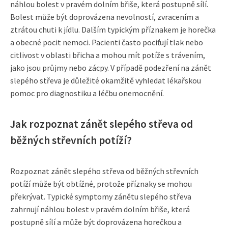
náhlou bolest v pravém dolním břiše, která postupně sílí.
Bolest může být doprovázena nevolností, zvracením a
ztrátou chuti k jídlu. Dalším typickým příznakem je horečka
a obecné pocit nemoci. Pacienti často pociťují tlak nebo
citlivost v oblasti břicha a mohou mít potíže s trávením,
jako jsou průjmy nebo zácpy. V případě podezření na zánět
slepého střeva je důležité okamžitě vyhledat lékařskou
pomoc pro diagnostiku a léčbu onemocnění.
Jak rozpoznat zánět slepého střeva od
běžných střevních potíží?
Rozpoznat zánět slepého střeva od běžných střevních
potíží může být obtížné, protože příznaky se mohou
překrývat. Typické symptomy zánětu slepého střeva
zahrnují náhlou bolest v pravém dolním břiše, která
postupně sílí a může být doprovázena horečkou a