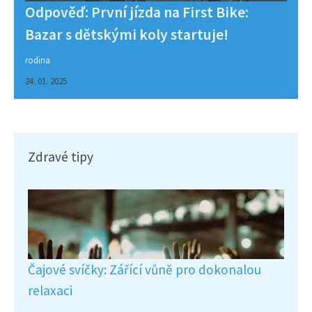
Odpověď: První jízda na First Bike:
Bazar s dětskými koly startuje!
rodina
24. 01. 2025
Zdravé tipy
Čajové svíčky: Zářící vůně pro dokonalou
relaxaci