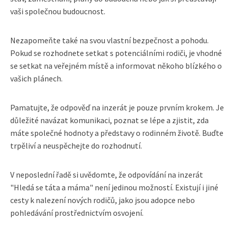
vaši společnou budoucnost.
Nezapomeňte také na svou vlastní bezpečnost a pohodu.
Pokud se rozhodnete setkat s potenciálními rodiči, je vhodné
se setkat na veřejném místě a informovat někoho blízkého o
vašich plánech.
Pamatujte, že odpověď na inzerát je pouze prvním krokem. Je
důležité navázat komunikaci, poznat se lépe a zjistit, zda
máte společné hodnoty a představy o rodinném životě. Buďte
trpěliví a neuspěchejte do rozhodnutí.
V neposlední řadě si uvědomte, že odpovídání na inzerát
"Hledá se táta a máma" není jedinou možností. Existují i jiné
cesty k nalezení nových rodičů, jako jsou adopce nebo
pohledávání prostřednictvím osvojení.