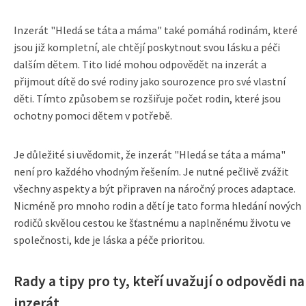
Inzerát "Hledá se táta a máma" také pomáhá rodinám, které
jsou již kompletní, ale chtějí poskytnout svou lásku a péči
dalším dětem. Tito lidé mohou odpovědět na inzerát a
přijmout dítě do své rodiny jako sourozence pro své vlastní
děti. Tímto způsobem se rozšiřuje počet rodin, které jsou
ochotny pomoci dětem v potřebě.
Je důležité si uvědomit, že inzerát "Hledá se táta a máma"
není pro každého vhodným řešením. Je nutné pečlivě zvážit
všechny aspekty a být připraven na náročný proces adaptace.
Nicméně pro mnoho rodin a dětí je tato forma hledání nových
rodičů skvělou cestou ke šťastnému a naplněnému životu ve
společnosti, kde je láska a péče prioritou.
Rady a tipy pro ty, kteří uvažují o odpovědi na
inzerát