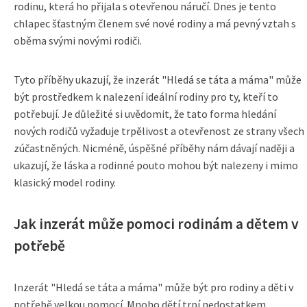
rodinu, která ho přijala s otevřenou náručí. Dnes je tento
chlapec šťastným členem své nové rodiny a má pevný vztah s
oběma svými novými rodiči.
Tyto příběhy ukazují, že inzerát "Hledá se táta a máma" může
být prostředkem k nalezení ideální rodiny pro ty, kteří to
potřebují. Je důležité si uvědomit, že tato forma hledání
nových rodičů vyžaduje trpělivost a otevřenost ze strany všech
zúčastněných. Nicméně, úspěšné příběhy nám dávají naději a
ukazují, že láska a rodinné pouto mohou být nalezeny i mimo
klasický model rodiny.
Jak inzerát může pomoci rodinám a dětem v
potřebě
Inzerát "Hledá se táta a máma" může být pro rodiny a děti v
potřebě velkou pomocí. Mnoho dětí trpí nedostatkem