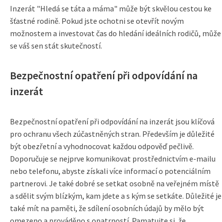
Inzerát "Hledá se táta a máma" může být skvělou cestou ke
šťastné rodině. Pokud jste ochotni se otevřít novým
možnostem a investovat čas do hledání ideálních rodičů, může
se váš sen stát skutečností.
Bezpečnostní opatření při odpovídání na
inzerát
Bezpečnostní opatření při odpovídání na inzerát jsou klíčová
pro ochranu všech zúčastněných stran. Především je důležité
být obezřetní a vyhodnocovat každou odpověď pečlivě.
Doporučuje se nejprve komunikovat prostřednictvím e-mailu
nebo telefonu, abyste získali více informací o potenciálním
partnerovi. Je také dobré se setkat osobně na veřejném místě
a sdělit svým blízkým, kam jdete a s kým se setkáte. Důležité je
také mít na paměti, že sdílení osobních údajů by mělo být
omezeno a prováděno s opatrností. Pamatujte si, že