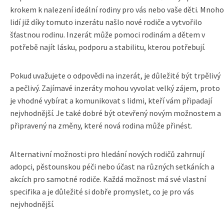
krokem k nalezení ideální rodiny pro vás nebo vaše děti. Mnoho
lidí již díky tomuto inzerátu našlo nové rodiče a vytvořilo
šťastnou rodinu. Inzerát může pomoci rodinám a dětem v
potřebě najít lásku, podporu a stabilitu, kterou potřebují.
Pokud uvažujete o odpovědi na inzerát, je důležité být trpělivý
a pečlivý. Zajímavé inzeráty mohou vyvolat velký zájem, proto
je vhodné vybírat a komunikovat s lidmi, kteří vám připadají
nejvhodnější. Je také dobré být otevřený novým možnostem a
připravený na změny, které nová rodina může přinést.
Alternativní možnosti pro hledání nových rodičů zahrnují
adopci, pěstounskou péči nebo účast na různých setkáních a
akcích pro samotné rodiče. Každá možnost má své vlastní
specifika a je důležité si dobře promyslet, co je pro vás
nejvhodnější.