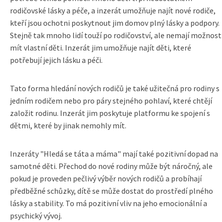
rodičovské lásky a péče, a inzerát umožňuje najít nové rodiče,
kteří jsou ochotni poskytnout jim domov plný lásky a podpory.
Stejně tak mnoho lidí touží po rodičovství, ale nemají možnost
mít vlastní děti. Inzerát jim umožňuje najít děti, které
potřebují jejich lásku a péči.
Tato forma hledání nových rodičů je také užitečná pro rodiny s
jedním rodičem nebo pro páry stejného pohlaví, které chtějí
založit rodinu. Inzerát jim poskytuje platformu ke spojení s
dětmi, které by jinak nemohly mít.
Inzeráty "Hledá se táta a máma" mají také pozitivní dopad na
samotné děti. Přechod do nové rodiny může být náročný, ale
pokud je proveden pečlivý výběr nových rodičů a probíhají
předběžné schůzky, dítě se může dostat do prostředí plného
lásky a stability. To má pozitivní vliv na jeho emocionální a
psychický vývoj.