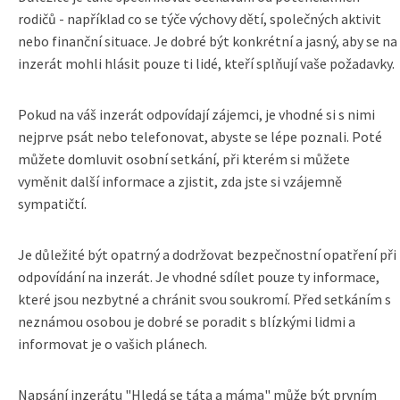
rodičů - například co se týče výchovy dětí, společných aktivit
nebo finanční situace. Je dobré být konkrétní a jasný, aby se na
inzerát mohli hlásit pouze ti lidé, kteří splňují vaše požadavky.
Pokud na váš inzerát odpovídají zájemci, je vhodné si s nimi
nejprve psát nebo telefonovat, abyste se lépe poznali. Poté
můžete domluvit osobní setkání, při kterém si můžete
vyměnit další informace a zjistit, zda jste si vzájemně
sympatičtí.
Je důležité být opatrný a dodržovat bezpečnostní opatření při
odpovídání na inzerát. Je vhodné sdílet pouze ty informace,
které jsou nezbytné a chránit svou soukromí. Před setkáním s
neznámou osobou je dobré se poradit s blízkými lidmi a
informovat je o vašich plánech.
Napsání inzerátu "Hledá se táta a máma" může být prvním