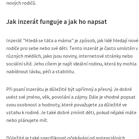
nových rodičů.
Jak inzerát funguje a jak ho napsat
Inzerát "Hledá se táta a máma" je způsob, jak lidé hledají nové
rodiče pro sebe nebo své děti. Tento inzerát je často umístěn v
různých médiích, jako jsou noviny, internetové stránky nebo
sociální sítě. Jeho cílem je najít ideální rodinu, která by mohla
nabídnout lásku, péči a stabilitu.
Při psaní inzerátu je důležité být upřímný a přesný. Je dobré
uvést své jméno, věk, povolání a zájmy. Dále je vhodné popsat
svou osobnost a hodnoty, které považujete za důležité ve
vztahu k rodině. Je také dobré zmínit děti, pokud nějaké máte
nebo plánujete mít.
Důležité je také specifikovat očekávání od potenciálních