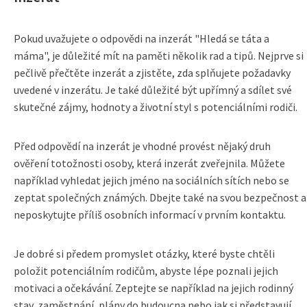
Pokud uvažujete o odpovědi na inzerát "Hledá se táta a
máma", je důležité mít na paměti několik rad a tipů. Nejprve si
pečlivě přečtěte inzerát a zjistěte, zda splňujete požadavky
uvedené v inzerátu. Je také důležité být upřímný a sdílet své
skutečné zájmy, hodnoty a životní styl s potenciálními rodiči.
Před odpovědí na inzerát je vhodné provést nějaký druh
ověření totožnosti osoby, která inzerát zveřejnila. Můžete
například vyhledat jejich jméno na sociálních sítích nebo se
zeptat společných známých. Dbejte také na svou bezpečnost a
neposkytujte příliš osobních informací v prvním kontaktu.
Je dobré si předem promyslet otázky, které byste chtěli
položit potenciálním rodičům, abyste lépe poznali jejich
motivaci a očekávání. Zeptejte se například na jejich rodinný
stav, zaměstnání, plány do budoucna nebo jak si představují