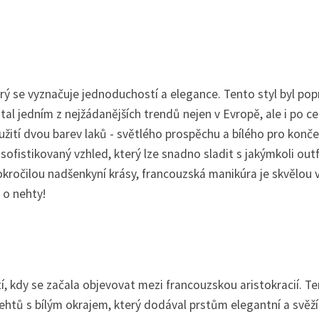
rý se vyznačuje jednoduchostí a elegance. Tento styl byl pop
stal jedním z nejžádanějších trendů nejen v Evropě, ale i po c
žití dvou barev laků - světlého prospěchu a bílého pro konče
istikovaný vzhled, který lze snadno sladit s jakýmkoli outfi
pokročilou nadšenkyní krásy, francouzská manikúra je skvělou 
 o nehty!
í, kdy se začala objevovat mezi francouzskou aristokracií. T
htů s bílým okrajem, který dodával prstům elegantní a svěží