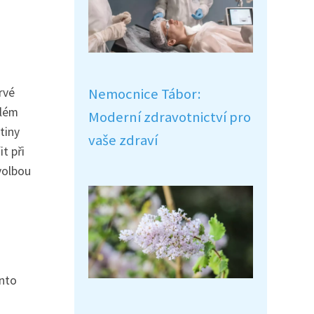
Nemocnice Tábor:
rvé
elém
Moderní zdravotnictví pro
tiny
vaše zdraví
t při
volbou
ento