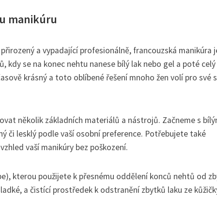
ou manikúru
, přirozený a vypadající profesionálně, francouzská manikúra j
, kdy se na konec nehtu nanese bílý lak nebo gel a poté celý
sově krásný a toto oblíbené řešení mnoho žen volí pro své s
vat několik základních materiálů a nástrojů. Začneme s bíl
či lesklý podle vaší osobní preference. Potřebujete také
í vzhled vaší manikúry bez poškození.
tape), kterou použijete k přesnému oddělení konců nehtů od zb
hladké, a čistící prostředek k odstranění zbytků laku ze kůžičk