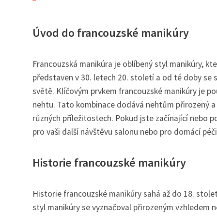
Úvod do francouzské manikúry
Francouzská manikúra je oblíbený styl manikúry, kte
představen v 30. letech 20. století a od té doby se 
světě. Klíčovým prvkem francouzské manikúry je pou
nehtu. Tato kombinace dodává nehtům přirozený a sof
různých příležitostech. Pokud jste začínající nebo 
pro vaši další návštěvu salonu nebo pro domácí péči
Historie francouzské manikúry
Historie francouzské manikúry sahá až do 18. stolet
styl manikúry se vyznačoval přirozeným vzhledem ne