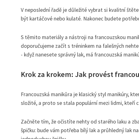
V neposlední řadě je důležité vybrat si kvalitní ště
být kartáčové nebo kulaté. Nakonec budete potřebo
S těmito materiály a nástroji na francouzskou manik
doporučujeme začít s tréninkem na falešných nehtech
- když nanesete správný lak, má francouzská manik
Krok za krokem: Jak provést franc
Francouzská manikůra je klasický styl manikúry, kte
složité, a proto se stala populární mezi lidmi, kte
Začněte tím, že očistíte nehty od starého laku a zb
špičku: bude vám potřeba bílý lak a průhledný lak na