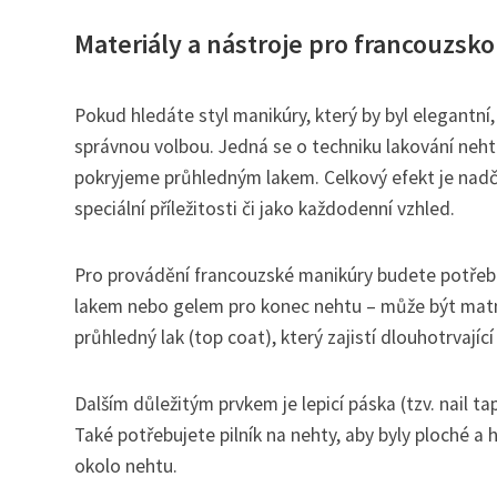
Materiály a nástroje pro francouzsk
Pokud hledáte styl manikúry, který by byl elegantní
správnou volbou. Jedná se o techniku lakování nehtů
pokryjeme průhledným lakem. Celkový efekt je nadča
speciální příležitosti či jako každodenní vzhled.
Pro provádění francouzské manikúry budete potřebo
lakem nebo gelem pro konec nehtu – může být matný 
průhledný lak (top coat), který zajistí dlouhotrvajíc
Dalším důležitým prvkem je lepicí páska (tzv. nail 
Také potřebujete pilník na nehty, aby byly ploché a 
okolo nehtu.