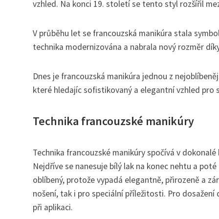
vzhled. Na konci 19. století se tento styl rozšířil
V průběhu let se francouzská manikúra stala symbole
technika modernizována a nabrala nový rozměr díky 
Dnes je francouzská manikúra jednou z nejoblíbeněj
které hledajíc sofistikovaný a elegantní vzhled pro 
Technika francouzské manikúry
Technika francouzské manikúry spočívá v dokonalé k
Nejdříve se nanesuje bílý lak na konec nehtu a poté 
oblíbený, protože vypadá elegantně, přirozeně a z
nošení, tak i pro speciální příležitosti. Pro dosažení
při aplikaci.