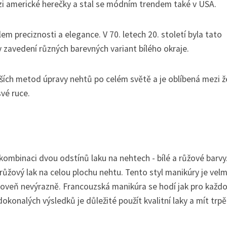
 mezi americké herečky a stal se módním trendem také v USA.
m preciznosti a elegance. V 70. letech 20. století byla tato
zavedení různých barevných variant bílého okraje.
ších metod úpravy nehtů po celém světě a je oblíbená mezi 
své ruce.
ombinaci dvou odstínů laku na nehtech - bílé a růžové barvy
růžový lak na celou plochu nehtu. Tento styl manikúry je velm
ároveň nevýrazně. Francouzská manikúra se hodí jak pro každ
 dokonalých výsledků je důležité použít kvalitní laky a mít trpě