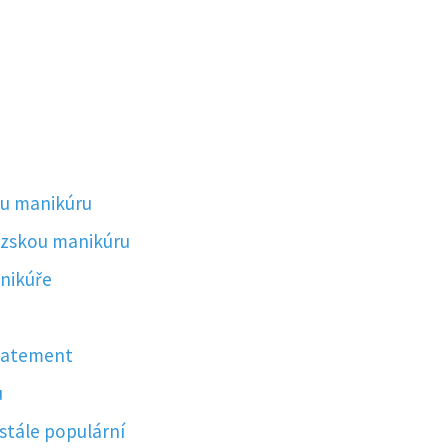
ou manikúru
uzskou manikúru
anikúře
tatement
u
stále populární