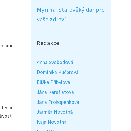
Myrrha: Starověký dar pro
vaše zdraví
Redakce
ženami,
Anna Svobodová
Dominika Kučerová
Eliška Přibylová
.
Jána Karafiátová
i
Jana Prokopenková
odenní
Jarmila Novotná
livost
Kaja Novotná