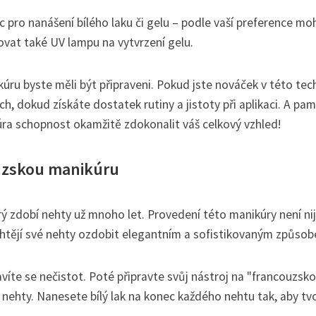
tec pro nanášení bílého laku či gelu – podle vaší preference m
vat také UV lampu na vytvrzení gelu.
úru byste měli být připraveni. Pokud jste nováček v této tec
, dokud získáte dostatek rutiny a jistoty při aplikaci. A pa
úra schopnost okamžitě zdokonalit váš celkový vzhled!
ouzskou manikúru
rý zdobí nehty už mnoho let. Provedení této manikúry není ni
ří chtějí své nehty ozdobit elegantním a sofistikovaným způso
avíte se nečistot. Poté připravte svůj nástroj na "francouzsk
 nehty. Nanesete bílý lak na konec každého nehtu tak, aby tvo