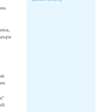
ohou
hnice,
matujte
jak
bem.
ou"
řil