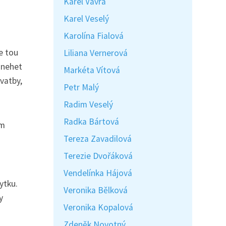
Karel Vávra
Karel Veselý
Karolína Fialová
e tou
Liliana Vernerová
 nehet
Markéta Vítová
vatby,
Petr Malý
Radim Veselý
Radka Bártová
ým
Tereza Zavadilová
Terezie Dvořáková
Vendelínka Hájová
ytku.
Veronika Bělková
y
Veronika Kopalová
Zdeněk Novotný