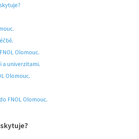
skytuje?
omouc.
léčbě.
v FNOL Olomouc.
 a univerzitami.
OL Olomouc.
t do FNOL Olomouc.
oskytuje?