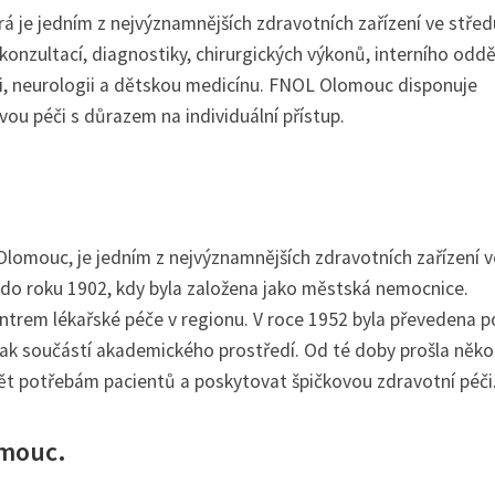
 je jedním z nejvýznamnějších zdravotních zařízení ve střed
onzultací, diagnostiky, chirurgických výkonů, interního oddě
ogii, neurologii a dětskou medicínu. FNOL Olomouc disponuje
u péči s důrazem na individuální přístup.
omouc, je jedním z nejvýznamnějších zdravotních zařízení v
do roku 1902, kdy byla založena jako městská nemocnice.
ntrem lékařské péče v regionu. V roce 1952 byla převedena 
tak součástí akademického prostředí. Od té doby prošla něko
ět potřebám pacientů a poskytovat špičkovou zdravotní péči
omouc.