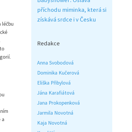
Babyshower: Oslava
příchodu miminka, která si
získává srdce i v Česku
a léčbu
ické
.
Redakce
éto
orií.
Anna Svobodová
Dominika Kučerová
Eliška Přibylová
Jána Karafiátová
ou
Jana Prokopenková
lním
Jarmila Novotná
 a
Kaja Novotná