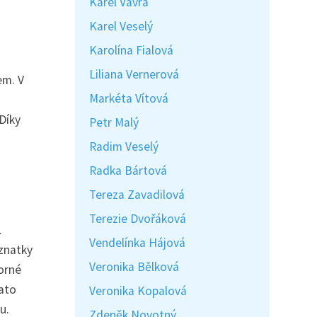
Karel Vávra
Karel Veselý
Karolína Fialová
Liliana Vernerová
em. V
Markéta Vítová
Díky
Petr Malý
Radim Veselý
Radka Bártová
Tereza Zavadilová
Terezie Dvořáková
.
Vendelínka Hájová
oznatky
Veronika Bělková
orné
Tato
Veronika Kopalová
u.
Zdeněk Novotný