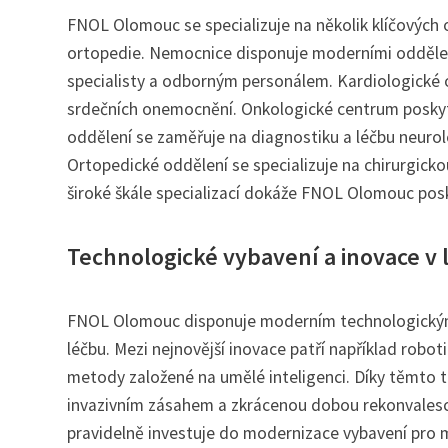
FNOL Olomouc se specializuje na několik klíčových o
ortopedie. Nemocnice disponuje moderními oddělení
specialisty a odborným personálem. Kardiologické o
srdečních onemocnění. Onkologické centrum poskyt
oddělení se zaměřuje na diagnostiku a léčbu neurol
Ortopedické oddělení se specializuje na chirurgicko
široké škále specializací dokáže FNOL Olomouc pos
Technologické vybavení a inovace v 
FNOL Olomouc disponuje moderním technologickým
léčbu. Mezi nejnovější inovace patří například robot
metody založené na umělé inteligenci. Díky těmto
invazivním zásahem a zkrácenou dobou rekonvalesc
pravidelně investuje do modernizace vybavení pro 