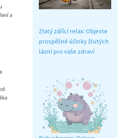
u
lení a
Zlatý zářící relax: Objevte
prospěšné účinky žlutých
lázní pro vaše zdraví
e
pod
lika
.