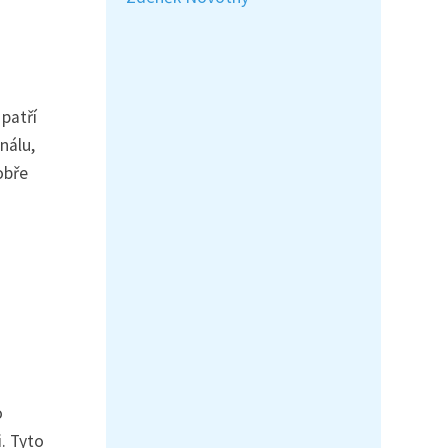
patří
nálu,
obře
o
. Tyto