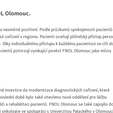
OL Olomouc.
 nesmírně pozitivní. Podle průzkumů spokojenosti pacientů 
ařízení v regionu. Pacienti oceňují přátelský přístup perso
 Díky individuálnímu přístupu k každému pacientovi se cítí d
cientů potvrzují vynikající pověst FNOL Olomouc jako místa
.
é investice do modernizace diagnostických zařízení, které
 poslední době bylo také otevřeno nové oddělení pro léčbu
i a rehabilitaci pacientů. FNOL Olomouc se také zapojilo d
 onkologie ve spolupráci s Univerzitou Palackého v Olomouci