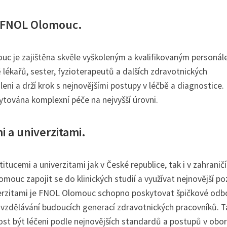
v FNOL Olomouc.
c je zajištěna skvěle vyškoleným a kvalifikovaným personál
 lékařů, sester, fyzioterapeutů a dalších zdravotnických
eni a drží krok s nejnovějšími postupy v léčbě a diagnostice. 
tována komplexní péče na nejvyšší úrovni.
 a univerzitami.
cemi a univerzitami jak v České republice, tak i v zahraničí
ouc zapojit se do klinických studií a využívat nejnovější p
niverzitami je FNOL Olomouc schopno poskytovat špičkové odb
na vzdělávání budoucích generací zdravotnických pracovníků. 
t být léčeni podle nejnovějších standardů a postupů v obor