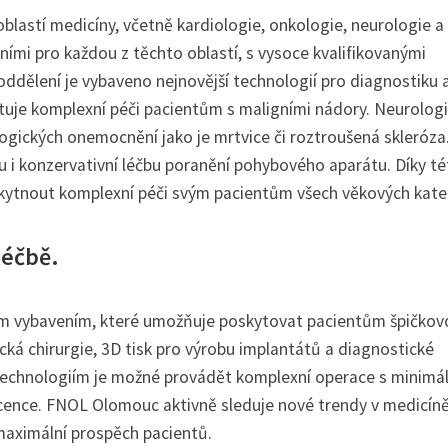
blastí medicíny, včetně kardiologie, onkologie, neurologie a
mi pro každou z těchto oblastí, s vysoce kvalifikovanými
ddělení je vybaveno nejnovější technologií pro diagnostiku 
uje komplexní péči pacientům s maligními nádory. Neurolog
ogických onemocnění jako je mrtvice či roztroušená skleróza
u i konzervativní léčbu poranění pohybového aparátu. Díky t
kytnout komplexní péči svým pacientům všech věkových kateg
léčbě.
 vybavením, které umožňuje poskytovat pacientům špičkov
ická chirurgie, 3D tisk pro výrobu implantátů a diagnostické
 technologiím je možné provádět komplexní operace s minimá
ence. FNOL Olomouc aktivně sleduje nové trendy v medicíně
maximální prospěch pacientů.