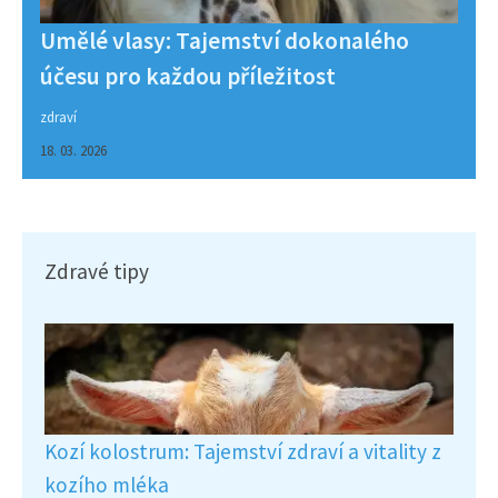
Umělé vlasy: Tajemství dokonalého
účesu pro každou příležitost
zdraví
18. 03. 2026
Zdravé tipy
Kozí kolostrum: Tajemství zdraví a vitality z
kozího mléka