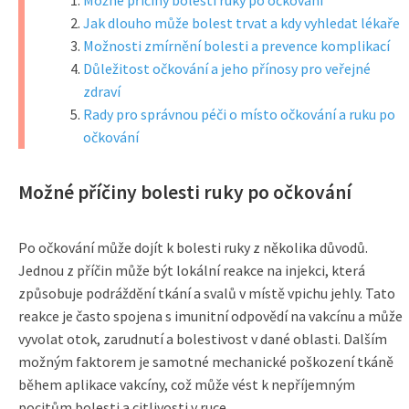
Možné příčiny bolesti ruky po očkování
Jak dlouho může bolest trvat a kdy vyhledat lékaře
Možnosti zmírnění bolesti a prevence komplikací
Důležitost očkování a jeho přínosy pro veřejné
zdraví
Rady pro správnou péči o místo očkování a ruku po
očkování
Možné příčiny bolesti ruky po očkování
Po očkování může dojít k bolesti ruky z několika důvodů.
Jednou z příčin může být lokální reakce na injekci, která
způsobuje podráždění tkání a svalů v místě vpichu jehly. Tato
reakce je často spojena s imunitní odpovědí na vakcínu a může
vyvolat otok, zarudnutí a bolestivost v dané oblasti. Dalším
možným faktorem je samotné mechanické poškození tkáně
během aplikace vakcíny, což může vést k nepříjemným
pocitům bolesti a citlivosti v ruce.