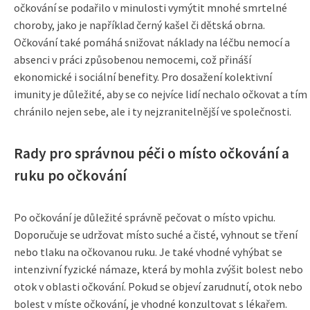
očkování se podařilo v minulosti vymýtit mnohé smrtelné
choroby, jako je například černý kašel či dětská obrna.
Očkování také pomáhá snižovat náklady na léčbu nemocí a
absenci v práci způsobenou nemocemi, což přináší
ekonomické i sociální benefity. Pro dosažení kolektivní
imunity je důležité, aby se co nejvíce lidí nechalo očkovat a tím
chránilo nejen sebe, ale i ty nejzranitelnější ve společnosti.
Rady pro správnou péči o místo očkování a
ruku po očkování
Po očkování je důležité správně pečovat o místo vpichu.
Doporučuje se udržovat místo suché a čisté, vyhnout se tření
nebo tlaku na očkovanou ruku. Je také vhodné vyhýbat se
intenzivní fyzické námaze, která by mohla zvýšit bolest nebo
otok v oblasti očkování. Pokud se objeví zarudnutí, otok nebo
bolest v míste očkování, je vhodné konzultovat s lékařem.