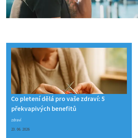
Co pletení dělá pro vaše zdraví: 5
překvapivých benefitů
zdraví
23. 06. 2026