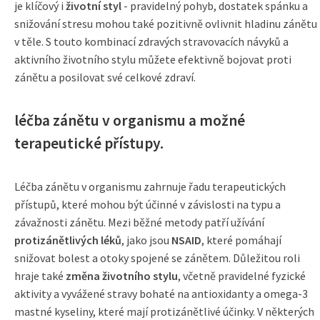
je klíčový i
životní styl
- pravidelný pohyb, dostatek spánku a
snižování stresu mohou také pozitivně ovlivnit hladinu zánětu
v těle. S touto kombinací zdravých stravovacích návyků a
aktivního životního stylu můžete efektivně bojovat proti
zánětu a posilovat své celkové zdraví.
léčba zánětu v organismu a možné
terapeutické přístupy.
Léčba zánětu v organismu zahrnuje řadu terapeutických
přístupů, které mohou být účinné v závislosti na typu a
závažnosti zánětu. Mezi běžné metody patří užívání
protizánětlivých léků
, jako jsou
NSAID
, které pomáhají
snižovat bolest a otoky spojené se zánětem. Důležitou roli
hraje také
změna životního stylu
, včetně pravidelné fyzické
aktivity a vyvážené stravy bohaté na antioxidanty a omega-3
mastné kyseliny, které mají protizánětlivé účinky. V některých