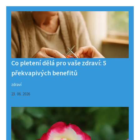
Co pletení dělá pro vaše zdraví: 5
překvapivých benefitů
zdraví
23. 06. 2026