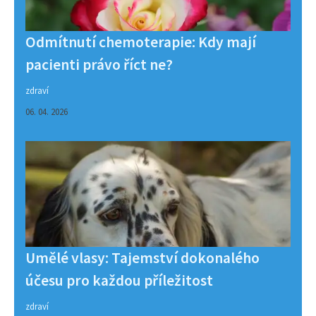
Odmítnutí chemoterapie: Kdy mají
pacienti právo říct ne?
zdraví
06. 04. 2026
Umělé vlasy: Tajemství dokonalého
účesu pro každou příležitost
zdraví