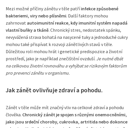
Mezi možné příčiny zánětu v těle patří
infekce způsobené
bakteriemi, viry nebo plísněmi
. Další faktory mohou
zahrnovat
autoimunitní reakce, kdy imunitní systém napadá
vlastní buňky a tkáně
. Chronický stres, nedostatek spánku,
nevyvážená strava bohatá na nasycené tuky a jednoduché cukry
mohou také přispívat k rozvoji zánětlivých stavů v těle.
Důležitou roli mohou hrát i genetické predispozice a životní
prostředí, jako je například znečištění ovzduší.
Je nutné dbát
na celkovou životní rovnováhu a vyhýbat se rizikovým faktorům
pro prevenci zánětu v organismu.
Jak zánět ovlivňuje zdraví a pohodu.
Zánět v těle může mít značný vliv na celkové zdraví a pohodu
člověka.
Chronický zánět je spojen s různými onemocněními,
jako jsou srdeční choroby, cukrovka, artritida nebo dokonce