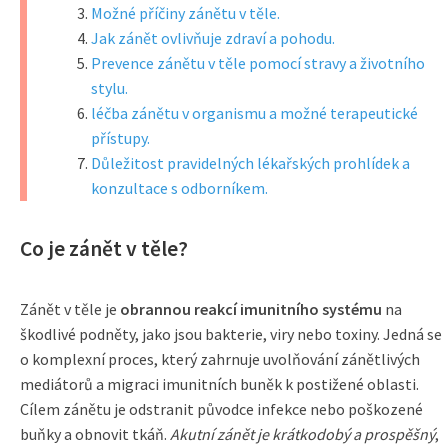
Možné příčiny zánětu v těle.
Jak zánět ovlivňuje zdraví a pohodu.
Prevence zánětu v těle pomocí stravy a životního
stylu.
léčba zánětu v organismu a možné terapeutické
přístupy.
Důležitost pravidelných lékařských prohlídek a
konzultace s odborníkem.
Co je zánět v těle?
Zánět v těle je
obrannou reakcí imunitního systému
na
škodlivé podněty, jako jsou bakterie, viry nebo toxiny. Jedná se
o komplexní proces, který zahrnuje uvolňování zánětlivých
mediátorů a migraci imunitních buněk k postižené oblasti.
Cílem zánětu je odstranit původce infekce nebo poškozené
buňky a obnovit tkáň.
Akutní zánět je krátkodobý a prospěšný
,