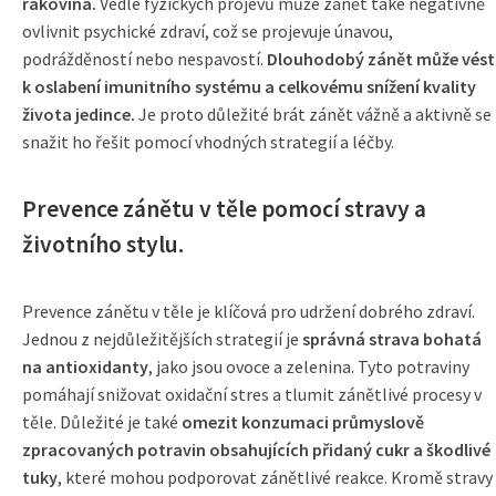
rakovina.
Vedle fyzických projevů může zánět také negativně
ovlivnit psychické zdraví, což se projevuje únavou,
podrážděností nebo nespavostí.
Dlouhodobý zánět může vést
k oslabení imunitního systému a celkovému snížení kvality
života jedince.
Je proto důležité brát zánět vážně a aktivně se
snažit ho řešit pomocí vhodných strategií a léčby.
Prevence zánětu v těle pomocí stravy a
životního stylu.
Prevence zánětu v těle je klíčová pro udržení dobrého zdraví.
Jednou z nejdůležitějších strategií je
správná strava bohatá
na antioxidanty
, jako jsou ovoce a zelenina. Tyto potraviny
pomáhají snižovat oxidační stres a tlumit zánětlivé procesy v
těle. Důležité je také
omezit konzumaci průmyslově
zpracovaných potravin obsahujících přidaný cukr a škodlivé
tuky
, které mohou podporovat zánětlivé reakce. Kromě stravy