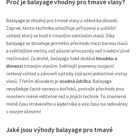
Proč je balayage vhodný pro tmavé vlasy?
Balayage je vhodný pro tmavé vlasy z několika důvodů.
Zaprvé, tento technika umožňuje
přirozený a subtilní
vzhled
, který se hodí k tmavším odstínům vlasů. Díky
balayage se dosahuje jemného přechodu mezi barvou vlasů
a světlejšími melíry, což působí přirozeněji než tradiční plné
melírování. Za druhé, balayage také dodává
hloubku a
dimenzi
tmavým vlasům. Světlejší prameny rozjasní
celkový vzhled a zároveň opticky zvýrazní jednotlivé vrstvy
vlasů. Třetím důvodem je
snadná údržba
. Balayage
nevyžaduje časté opravy u kořínků, protože přechody jsou
mnohem méně viditelné než u jiných technik. To znamená
méně času stráveného u kadeřníka a více času na radovánky
s novým účesem!
Jaké jsou výhody balayage pro tmavé