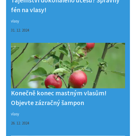
Tajemství dokonalého účesu? Správný
fén na vlasy!
vlasy
31. 12. 2024
Konečně konec mastným vlasům!
Objevte zázračný šampon
vlasy
26. 12. 2024