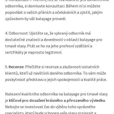
odborníka, si domluvte konzultaci. Během ní si můžete
popovídat o vašich přáních a očekáváních a zjistit, jakým
způsobem by váš balayage provedl.
4. Odbornost: Ujistěte se, že vybraný odborník má
dostatečné znalosti a dovednosti v oblasti balayage pro
tmavé vlasy. Ptát se ho na jeho profesní vzdělání a
certifikáty je naprosto legitimní.
5.
Recenze:
Přečtěte si recenze a zkušenosti ostatních
klientů, kteří už navštívili daného odborníka. To vám může
poskytnout představu o jejich spokojenosti a kvalitě práce.
Nalezení kvalitního odborníka na balayage pro tmavé vlasy
je
klíčové pro dosažení krásného a přirozeného výsledku
.
Nebojte se investovat čas do výběru toho správného
specialisty, který bude schopen vaše vlasy rozjasnit a