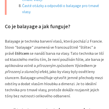
Časté otázky a odpovědi o balayage pro tmavé
vlasy.
Co je balayage a jak funguje?
Balayage je technika barvení vlasů, která pochází z Francie.
Slovo "balayage" znamená ve francouzštině "štětec" a
právě
štětcem
se nanáší barva na vlasy. Tato technika se liší
od klasického melíru tím, že není používán fólie, ale barva je
aplikována volně a
přirozeným způsobem
. Výsledkem je
přirozený a slunečný efekt
, jako by vlasy byly osvětleny
sluncem. Balayage umožňuje vytvořit jemné přechody mezi
odstíny a dodat vlasům hloubku a dimenzi. Je to ideální
technika pro tmavé vlasy, protože dokáže rozjasnit jejich
tóny bez nutnosti celkového odbarvení.