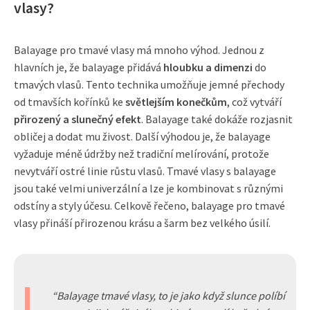
vlasy?
Balayage pro tmavé vlasy má mnoho výhod. Jednou z
hlavních je, že balayage přidává
hloubku a dimenzi
do
tmavých vlasů. Tento technika umožňuje jemné přechody
od tmavších kořínků ke
světlejším konečkům
, což vytváří
přirozený a slunečný efekt
. Balayage také dokáže rozjasnit
obličej a dodat mu živost. Další výhodou je, že balayage
vyžaduje méně údržby než tradiční melírování, protože
nevytváří ostré linie růstu vlasů. Tmavé vlasy s balayage
jsou také velmi univerzální a lze je kombinovat s různými
odstíny a styly účesu. Celkově řečeno, balayage pro tmavé
vlasy přináší přirozenou krásu a šarm bez velkého úsilí.
Balayage tmavé vlasy, to je jako když slunce políbí