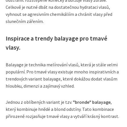
odstranit rozštěpené konečky a udržuje vlasy zdravé.
Celkově je nutné dbát na dostatečnou hydrataci vlasů,
vyhnout se agresivním chemikáliím a chránit vlasy před
slunečním zářením.
Inspirace a trendy balayage pro tmavé
vlasy.
Balayage je technika melírování vlasů, která je stále velmi
populární. Pro tmavé vlasy existuje mnoho inspirativních a
trendových variant balayage, které dokážou dodat vlasům
hloubku, dimenzi a zajímavý vzhled.
Jednou z oblíbených variant je tzv.
"bronde" balayage
,
který kombinuje hnědé a blond odstíny. Tato kombinace
přirozeně rozjasňuje tmavé vlasy a vytváří krásný kontrast.