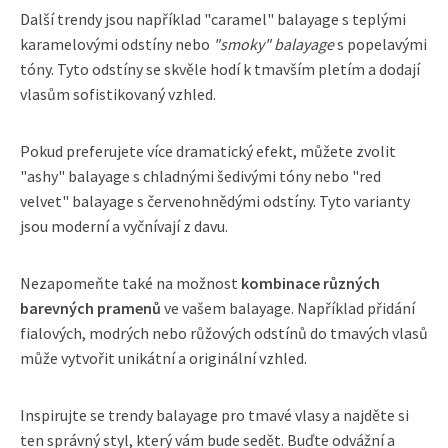
Další trendy jsou například "caramel" balayage s teplými
karamelovými odstíny nebo
"smoky" balayage
s popelavými
tóny. Tyto odstíny se skvěle hodí k tmavším pletím a dodají
vlasům sofistikovaný vzhled.
Pokud preferujete více dramatický efekt, můžete zvolit
"ashy" balayage s chladnými šedivými tóny nebo "red
velvet" balayage s červenohnědými odstíny. Tyto varianty
jsou moderní a vyčnívají z davu.
Nezapomeňte také na možnost
kombinace různých
barevných pramenů
ve vašem balayage. Například přidání
fialových, modrých nebo růžových odstínů do tmavých vlasů
může vytvořit unikátní a originální vzhled.
Inspirujte se trendy balayage pro tmavé vlasy a najděte si
ten správný styl, který vám bude sedět. Buďte odvážní a