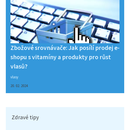
Zbožové srovnávače: Jak posílí prodej e-
shopu s vitamíny a produkty pro růst
vlasů?
vlasy
20. 02. 2024
Zdravé tipy