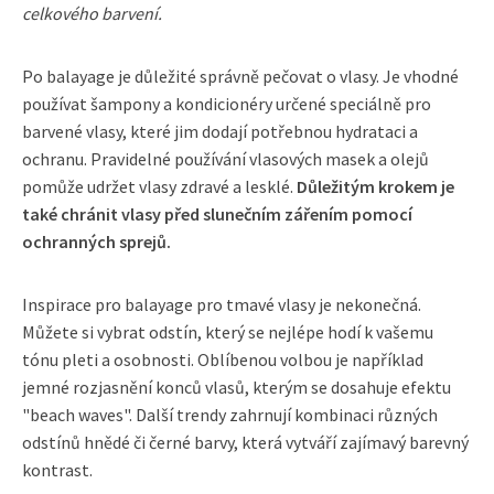
celkového barvení.
Po balayage je důležité správně pečovat o vlasy. Je vhodné
používat šampony a kondicionéry určené speciálně pro
barvené vlasy, které jim dodají potřebnou hydrataci a
ochranu. Pravidelné používání vlasových masek a olejů
pomůže udržet vlasy zdravé a lesklé.
Důležitým krokem je
také chránit vlasy před slunečním zářením pomocí
ochranných sprejů.
Inspirace pro balayage pro tmavé vlasy je nekonečná.
Můžete si vybrat odstín, který se nejlépe hodí k vašemu
tónu pleti a osobnosti. Oblíbenou volbou je například
jemné rozjasnění konců vlasů, kterým se dosahuje efektu
"beach waves". Další trendy zahrnují kombinaci různých
odstínů hnědé či černé barvy, která vytváří zajímavý barevný
kontrast.