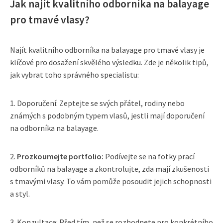
Jak najít kvalitního odborníka na balayage
pro tmavé vlasy?
Najít kvalitního odborníka na balayage pro tmavé vlasy je
klíčové pro dosažení skvělého výsledku. Zde je několik tipů,
jak vybrat toho správného specialistu:
1. Doporučení: Zeptejte se svých přátel, rodiny nebo
známých s podobným typem vlasů, jestli mají doporučení
na odborníka na balayage.
2.
Prozkoumejte portfolio:
Podívejte se na fotky prací
odborníků na balayage a zkontrolujte, zda mají zkušenosti
s tmavými vlasy. To vám pomůže posoudit jejich schopnosti
a styl.
3. Konzultace: Před tím, než se rozhodnete pro konkrétního