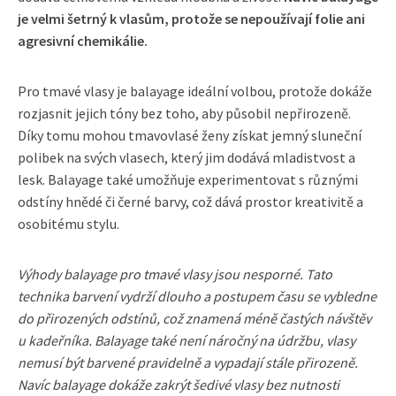
je velmi šetrný k vlasům, protože se nepoužívají folie ani
agresivní chemikálie.
Pro tmavé vlasy je balayage ideální volbou, protože dokáže
rozjasnit jejich tóny bez toho, aby působil nepřirozeně.
Díky tomu mohou tmavovlasé ženy získat jemný sluneční
polibek na svých vlasech, který jim dodává mladistvost a
lesk. Balayage také umožňuje experimentovat s různými
odstíny hnědé či černé barvy, což dává prostor kreativitě a
osobitému stylu.
Výhody balayage pro tmavé vlasy jsou nesporné. Tato
technika barvení vydrží dlouho a postupem času se vybledne
do přirozených odstínů, což znamená méně častých návštěv
u kadeřníka. Balayage také není náročný na údržbu, vlasy
nemusí být barvené pravidelně a vypadají stále přirozeně.
Navíc balayage dokáže zakrýt šedivé vlasy bez nutnosti