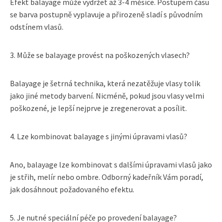
Efekt balayage může vydržet až 3-4 měsíce. Postupem času
se barva postupně vyplavuje a přirozeně sladí s původním
odstínem vlasů.
3. Může se balayage provést na poškozených vlasech?
Balayage je šetrná technika, která nezatěžuje vlasy tolik
jako jiné metody barvení. Nicméně, pokud jsou vlasy velmi
poškozené, je lepší nejprve je zregenerovat a posílit.
4. Lze kombinovat balayage s jinými úpravami vlasů?
Ano, balayage lze kombinovat s dalšími úpravami vlasů jako
je střih, melír nebo ombre. Odborný kadeřník Vám poradí,
jak dosáhnout požadovaného efektu.
5. Je nutné speciální péče po provedení balayage?