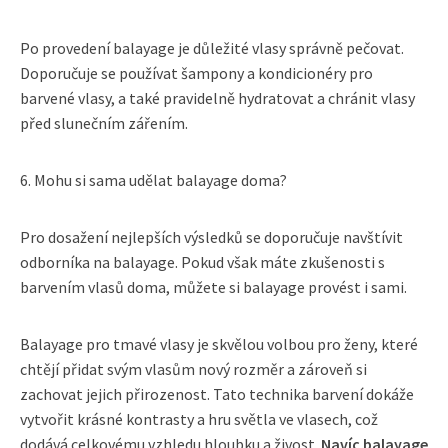
Po provedení balayage je důležité vlasy správně pečovat.
Doporučuje se používat šampony a kondicionéry pro
barvené vlasy, a také pravidelně hydratovat a chránit vlasy
před slunečním zářením.
6. Mohu si sama udělat balayage doma?
Pro dosažení nejlepších výsledků se doporučuje navštívit
odborníka na balayage. Pokud však máte zkušenosti s
barvením vlasů doma, můžete si balayage provést i sami.
Balayage pro tmavé vlasy je skvělou volbou pro ženy, které
chtějí přidat svým vlasům nový rozměr a zároveň si
zachovat jejich přirozenost. Tato technika barvení dokáže
vytvořit krásné kontrasty a hru světla ve vlasech, což
dodává celkovému vzhledu hloubku a živost.
Navíc balayage