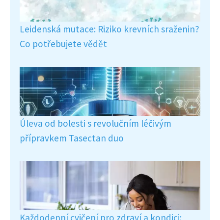
Leidenská mutace: Riziko krevních sraženin?
Co potřebujete vědět
Úleva od bolesti s revolučním léčivým
přípravkem Tasectan duo
Každodenní cvičení pro zdraví a kondici: