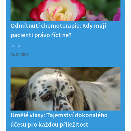
Odmítnutí chemoterapie: Kdy mají
pacienti právo říct ne?
zdraví
06. 04. 2026
Umělé vlasy: Tajemství dokonalého
účesu pro každou příležitost