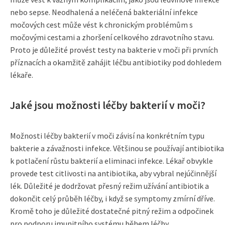
nebo sepse. Neodhalená a neléčená bakteriální infekce
močových cest může vést k chronickým problémům s
močovými cestami a zhoršení celkového zdravotního stavu.
Proto je důležité provést testy na bakterie v moči při prvních
příznacích a okamžitě zahájit léčbu antibiotiky pod dohledem
lékaře.
Jaké jsou možnosti léčby bakterií v moči?
Možnosti léčby bakterií v moči závisí na konkrétním typu
bakterie a závažnosti infekce. Většinou se používají antibiotika
k potlačení růstu bakterií a eliminaci infekce. Lékař obvykle
provede test citlivosti na antibiotika, aby vybral nejúčinnější
lék. Důležité je dodržovat přesný režim užívání antibiotik a
dokončit celý průběh léčby, i když se symptomy zmírní dříve.
Kromě toho je důležité dostatečné pitný režim a odpočinek
pro podporu imunitního systému během léčby.