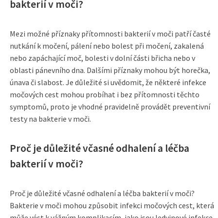
bakterií v moči?
Mezi možné příznaky přítomnosti bakterií v moči patří časté
nutkání k močení, pálení nebo bolest při močení, zakalená
nebo zapáchající moč, bolesti v dolní části břicha nebo v
oblasti pánevního dna. Dalšími příznaky mohou být horečka,
únava či slabost. Je důležité si uvědomit, že některé infekce
močových cest mohou probíhat i bez přítomnosti těchto
symptomů, proto je vhodné pravidelně provádět preventivní
testy na bakterie v moči.
Proč je důležité včasné odhalení a léčba
bakterií v moči?
Proč je důležité včasné odhalení a léčba bakterií v moči?
Bakterie v moči mohou způsobit infekci močových cest, která
může vést k vážným komplikacím, jako jsou ledvinové infekce