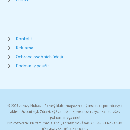
Kontakt
Reklama
Ochrana osobních údajů
Podmínky použití
© 2026 zdravy-klub.cz - Zdravý klub - magazín plný inspirace pro zdravý a
aktivní životní styl. Zdraví, výživa, trénink, wellness i psychika - to vše v
jednom magazínu!
Provozovatel: PR Yard media s.r.o., Adresa: Nová Ves 272, 46331 Nová Ves,
IČ: 07840772, DIČ: CZ07840772