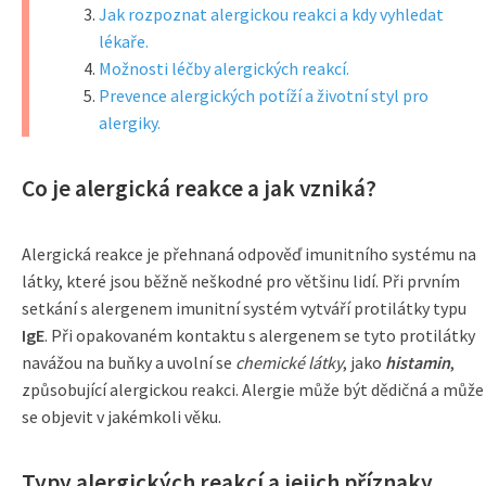
Jak rozpoznat alergickou reakci a kdy vyhledat
lékaře.
Možnosti léčby alergických reakcí.
Prevence alergických potíží a životní styl pro
alergiky.
Co je alergická reakce a jak vzniká?
Alergická reakce je přehnaná odpověď imunitního systému na
látky, které jsou běžně neškodné pro většinu lidí. Při prvním
setkání s alergenem imunitní systém vytváří protilátky typu
IgE
. Při opakovaném kontaktu s alergenem se tyto protilátky
navážou na buňky a uvolní se
chemické látky
, jako
histamin
,
způsobující alergickou reakci. Alergie může být dědičná a může
se objevit v jakémkoli věku.
Typy alergických reakcí a jejich příznaky.