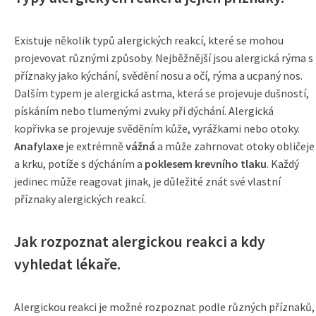
Existuje několik typů alergických reakcí, které se mohou
projevovat různými způsoby. Nejběžnější jsou alergická rýma s
příznaky jako kýchání, svědění nosu a očí, rýma a ucpaný nos.
Dalším typem je alergická astma, která se projevuje dušností,
pískáním nebo tlumenými zvuky při dýchání. Alergická
kopřivka se projevuje svěděním kůže, vyrážkami nebo otoky.
Anafylaxe
je extrémně
vážná
a může zahrnovat otoky obličeje
a krku, potíže s dýcháním a
poklesem krevního tlaku
. Každý
jedinec může reagovat jinak, je důležité znát své vlastní
příznaky alergických reakcí.
Jak rozpoznat alergickou reakci a kdy
vyhledat lékaře.
Alergickou reakci je možné rozpoznat podle různých příznaků,