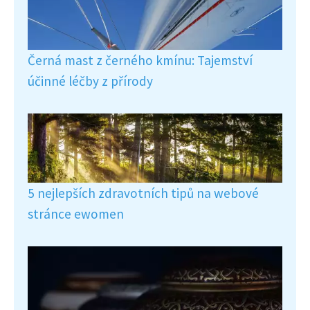
Černá mast z černého kmínu: Tajemství
účinné léčby z přírody
5 nejlepších zdravotních tipů na webové
stránce ewomen