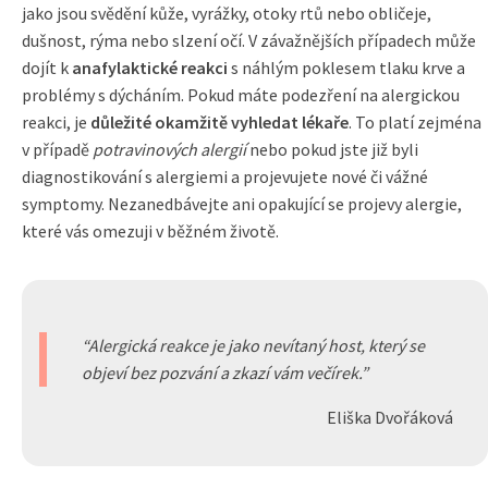
jako jsou svědění kůže, vyrážky, otoky rtů nebo obličeje,
dušnost, rýma nebo slzení očí. V závažnějších případech může
dojít k
anafylaktické reakci
s náhlým poklesem tlaku krve a
problémy s dýcháním. Pokud máte podezření na alergickou
reakci, je
důležité okamžitě vyhledat lékaře
. To platí zejména
v případě
potravinových alergií
nebo pokud jste již byli
diagnostikování s alergiemi a projevujete nové či vážné
symptomy. Nezanedbávejte ani opakující se projevy alergie,
které vás omezuji v běžném životě.
Alergická reakce je jako nevítaný host, který se
objeví bez pozvání a zkazí vám večírek.
Eliška Dvořáková