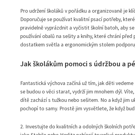
Pro udržení školáků v pořádku a organizovaně je klí
Doporučuje se používat kvalitní psací potřeby, které 
pravidelně vyprázdnit a vyčistit školní batoh, aby
používání obalů na sešity a knihy, které chrání př
dostatkem světla a ergonomickým stolem podporuje 
Jak školákům pomoci s údržbou a péč
Fantastická výchova začíná už tím, jak děti vedeme k
se budou o věci starat, vydrží jim mnohem dýl. Víte
dítě zachází s tužkou nebo sešitem. No a když jim 
pochopí to samy. Prostě jim vysvětlete, že když bu
2. Investujte do kvalitních a odolných školních pot
jako Stabilo nebo Herlitz nabízejí trvanlivé produkty