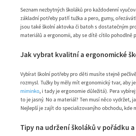
Seznam nezbytných školáků pro každodenní vyučován
základní potřeby patří tužka a pero, gumy, ořezávátk
jsou také školní aktovka či batoh s dostatečným pro
materiálů a ergonomii, aby se dítě cítilo pohodlně p
Jak vybrat kvalitní a ergonomické šk
Vybírat školní potřeby pro děti musíte stejně pečliv
rozmysl. Tužky by měly mít ergonomický tvar, aby j
miminko
, i tady je ergonomie důležitá). Pera vybíre
to je jasný. No a materiál? Ten musí něco vydržet, j
Nejlepší je zajít do specializovanýho obchodu, kde m
Tipy na udržení školáků v pořádku a