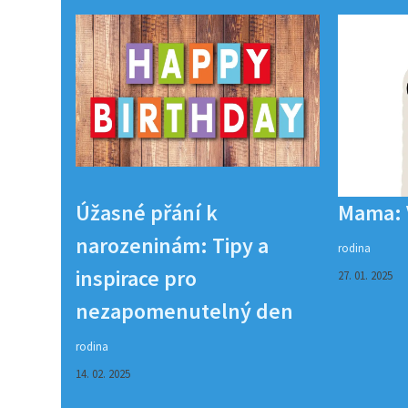
Úžasné přání k
Mama: V
narozeninám: Tipy a
rodina
inspirace pro
27. 01. 2025
nezapomenutelný den
rodina
14. 02. 2025