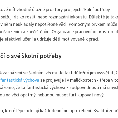
čové mít vhodné úložné prostory pro jejich školní potřeby.
snižují riziko rozlití nebo rozmazání inkoustu. Důležité je tak
 se v něm neukládaly nepotřebné věci. Pomocným prvkem může 
ed poškozením a znečištěním. Organizace pracovního prostoru
efektivní učení a udržuje děti motivované k práci.
í o své školní potřeby
 zacházení se školními věcmi. Je fakt důležitý jim vysvětlit, 
,
fantastická výchova
se projevuje i v maličkostech - třeba v t
ukážeme, že ta fantastická výchova k zodpovědnosti má smysl
dou na věci opatrný, nebudou muset furt kupovat nový.
řeb, které lépe odolají každodennímu opotřebení. Kvalitní zna
.