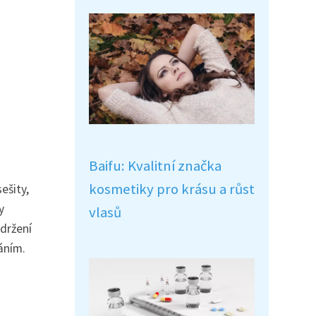
Baifu: Kvalitní značka
kosmetiky pro krásu a růst
ešity,
y
vlasů
držení
áním.