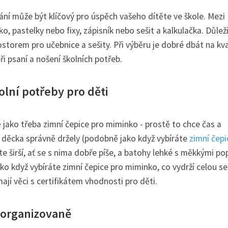
í může být klíčový pro úspěch vašeho dítěte ve škole. Mezi
o, pastelky nebo fixy, zápisník nebo sešit a kalkulačka. Důlež
storem pro učebnice a sešity. Při výběru je dobré dbát na kva
ři psaní a nošení školních potřeb.
olní potřeby pro děti
ě jako třeba zimní čepice pro miminko - prostě to chce čas a
e děcka správně držely (podobně jako když vybíráte
zimní čepi
jte širší, ať se s nima dobře píše, a batohy lehké s měkkými po
ako když vybíráte zimní čepice pro miminko, co vydrží celou s
ají věci s certifikátem vhodnosti pro děti.
 organizovaně