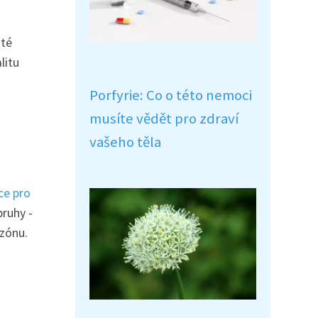
ité
litu
Porfyrie: Co o této nemoci
musíte vědět pro zdraví
vašeho těla
ce pro
pruhy -
ezónu.