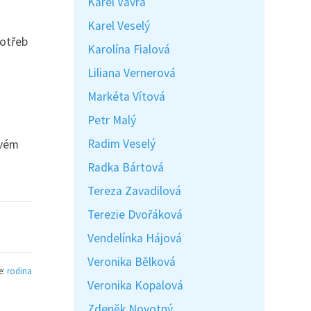
Karel Vávra
Karel Veselý
potřeb
Karolína Fialová
Liliana Vernerová
Markéta Vítová
Petr Malý
Radim Veselý
svém
Radka Bártová
Tereza Zavadilová
Terezie Dvořáková
Vendelínka Hájová
Veronika Bělková
e:
rodina
Veronika Kopalová
Zdeněk Novotný