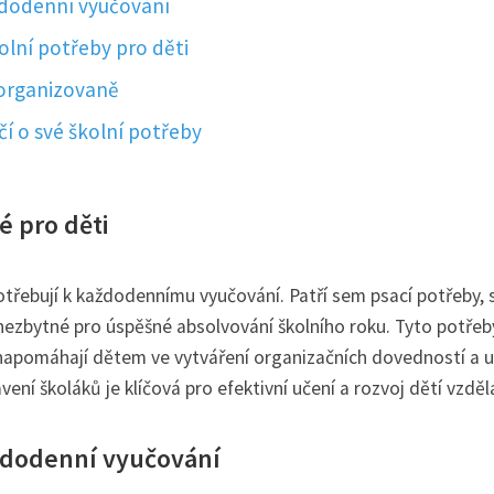
dodenní vyučování
olní potřeby pro děti
 organizovaně
í o své školní potřeby
é pro děti
otřebují k každodennímu vyučování. Patří sem psací potřeby, s
 nezbytné pro úspěšné absolvování školního roku. Tyto potřeb
é napomáhají dětem ve vytváření organizačních dovedností a u
ení školáků je klíčová pro efektivní učení a rozvoj dětí vzděl
ždodenní vyučování