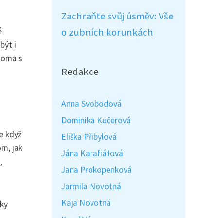
Zachraňte svůj úsměv: Vše
é
o zubních korunkách
být i
 doma s
Redakce
Anna Svobodová
Dominika Kučerová
že když
Eliška Přibylová
om, jak
Jána Karafiátová
,
Jana Prokopenková
Jarmila Novotná
Kaja Novotná
čky