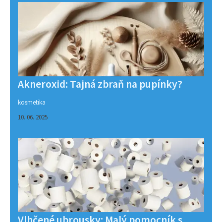
Akneroxid: Tajná zbraň na pupínky?
kosmetika
10. 06. 2025
Vlhčené ubrousky: Malý pomocník s