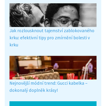
Jak rozlousknout tajemství zablokovaného
krku: efektivní tipy pro zmírnění bolesti v
krku
Nejnovější módní trend: Gucci kabelka –
dokonalý doplněk krásy!