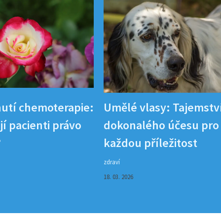
utí chemoterapie:
Umělé vlasy: Tajemstv
í pacienti právo
dokonalého účesu pro
?
každou příležitost
zdraví
18. 03. 2026