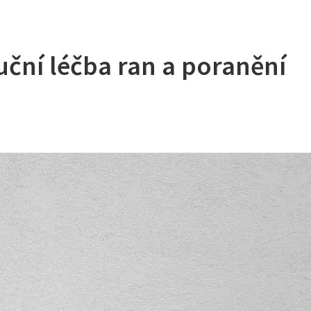
ční léčba ran a poranění