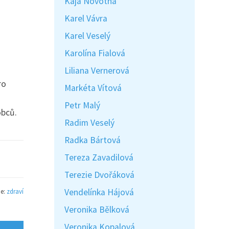
Kaja Novotná
Karel Vávra
Karel Veselý
Karolína Fialová
Liliana Vernerová
ro
Markéta Vítová
Petr Malý
obců.
Radim Veselý
Radka Bártová
Tereza Zavadilová
Terezie Dvořáková
Vendelínka Hájová
ie:
zdraví
Veronika Bělková
Veronika Kopalová