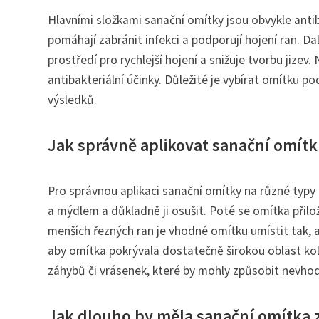
Hlavními složkami sanační omítky jsou obvykle antiba
pomáhají zabránit infekci a podporují hojení ran. Da
prostředí pro rychlejší hojení a snižuje tvorbu jizev.
antibakteriální účinky. Důležité je vybírat omítku p
výsledků.
Jak správně aplikovat sanační omítk
Pro správnou aplikaci sanační omítky na různé typy 
a mýdlem a důkladně ji osušit. Poté se omítka přilož
menších řezných ran je vhodné omítku umístit tak, ab
aby omítka pokrývala dostatečně širokou oblast kol
záhybů či vrásenek, které by mohly způsobit nevhod
Jak dlouho by měla sanační omítka zů