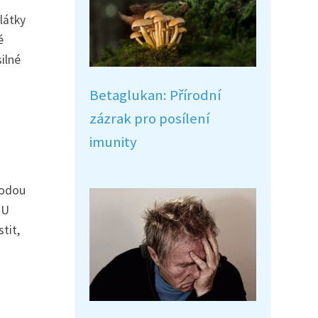
látky
é
silné
h
Betaglukan: Přírodní
zázrak pro posílení
imunity
vodou
 U
tit,