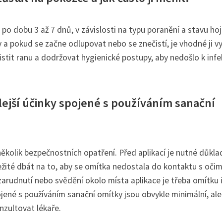
o dobu 3 až 7 dnů, v závislosti na typu poranění a stavu hoj
y a pokud se začne odlupovat nebo se znečistí, je vhodné ji v
istit ranu a dodržovat hygienické postupy, aby nedošlo k infe
ejší účinky spojené s používáním sanační
několik bezpečnostních opatření. Před aplikací je nutné důkl
ůležité dbát na to, aby se omítka nedostala do kontaktu s oči
, zarudnutí nebo svědění okolo místa aplikace je třeba omítku
ojené s používáním sanační omítky jsou obvykle minimální, ale
nzultovat lékaře.