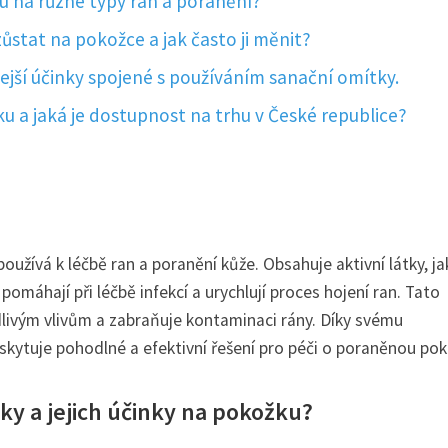
u na různé typy ran a poranění?
stat na pokožce a jak často ji měnit?
jší účinky spojené s používáním sanační omítky.
u a jaká je dostupnost na trhu v České republice?
používá k léčbě ran a poranění kůže. Obsahuje aktivní látky, j
 pomáhají při léčbě infekcí a urychlují proces hojení ran. Tato
dlivým vlivům a zabraňuje kontaminaci rány. Díky svému
kytuje pohodlné a efektivní řešení pro péči o poraněnou pok
ky a jejich účinky na pokožku?