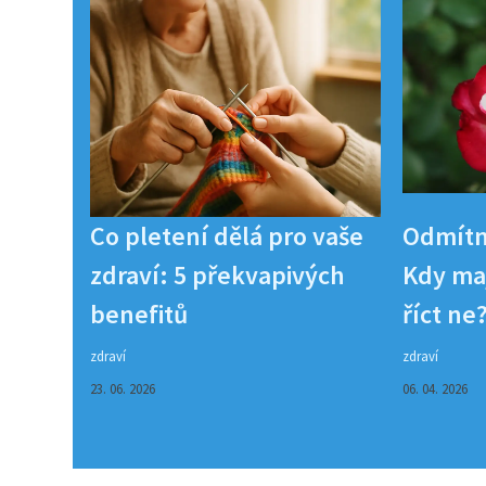
Co pletení dělá pro vaše
Odmítn
zdraví: 5 překvapivých
Kdy maj
benefitů
říct ne
zdraví
zdraví
23. 06. 2026
06. 04. 2026