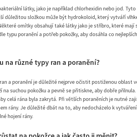
kteriální látky, jako je například chlorhexidin nebo jod. Tyto 
lší důležitou složkou může být hydrokoloid, který vytváří vlhk
 Některé omítky obsahují také látky jako je stříbro, které mají 
odle typu poranění a potřeb pokožky, aby dosáhla co nejlepšíc
u na různé typy ran a poranění?
ran a poranění je důležité nejprve očistit postiženou oblast 
í na suchou pokožku a pevně se přitiskne, aby dobře přilnula.
y celá rána byla zakrytá. Při větších poraněních je nutné zajis
em rány. Je důležité dbát na to, aby nedocházelo k vytváření
né hojení rány.
stat na pokožce a jak často ji měnit?