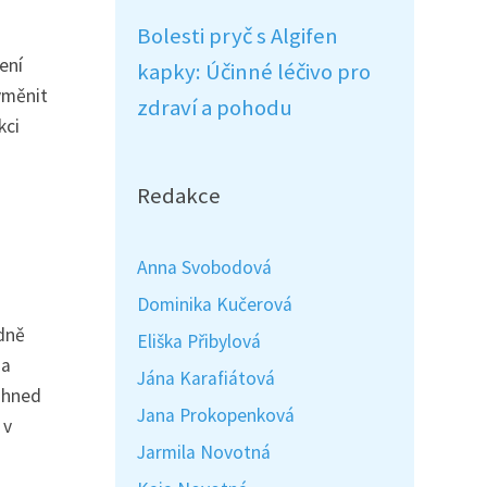
Bolesti pryč s Algifen
ení
kapky: Účinné léčivo pro
yměnit
zdraví a pohodu
kci
Redakce
Anna Svobodová
Dominika Kučerová
adně
Eliška Přibylová
ma
Jána Karafiátová
 ihned
Jana Prokopenková
 v
Jarmila Novotná