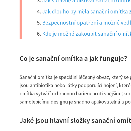
Jak správně aplikovat sanační omítk
Jak dlouho by měla sanační omítka zů
Bezpečnostní opatření a možné vedle
Kde je možné zakoupit sanační omítk
Co je sanační omítka a jak funguje?
Sanační omítka je speciální léčebný obvaz, který se 
jsou antibiotika nebo látky podporující hojení, které
omítka vytváří ochrannou bariéru proti vnějším ško
samolepícímu designu je snadno aplikovatelná a pos
Jaké jsou hlavní složky sanační omít