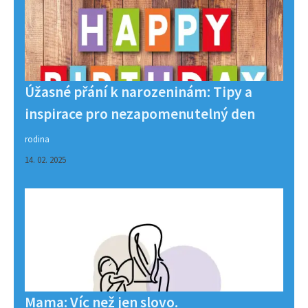
Úžasné přání k narozeninám: Tipy a
inspirace pro nezapomenutelný den
rodina
14. 02. 2025
Mama: Víc než jen slovo.