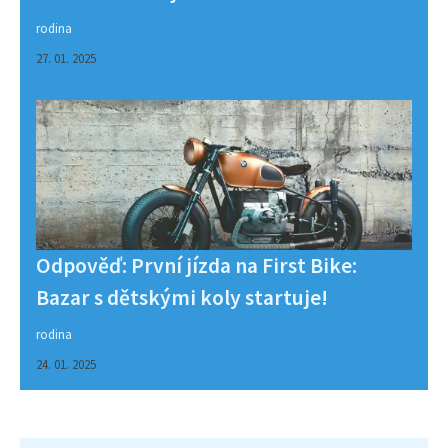
rodina
27. 01. 2025
Odpověď: První jízda na First Bike:
Bazar s dětskými koly startuje!
rodina
24. 01. 2025