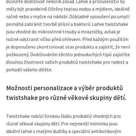
důležité dodržovat několik zásad. Lahve a příslušenství by
měly být pravidelně čištěny teplou vodou a mýdlem, ideálně
ručně nebo v myčce na nádobí. Důkladné vysoušení po umytí
pomáhá zabránit tvorbě plísní a bakterií. Lahve twistshake
jsou vhodné do mikrovlnné trouby a mrazničky, avšak je
nutné odstranit víčko před ohřevem. Před každým použitím
je doporučeno zkontrolovat stav produktu a zajistit, že není
poškozený. Dodržováním těchto jednoduchých tipů zajistíte
dlouhou životnost vašich produktů twistshake pro radost a
pohodlí vašeho dítěte.
Možnosti personalizace a výběr produktů
twistshake pro různé věkové skupiny dětí.
Twistshake nabízí širokou škálu produktů vhodných pro
různé věkové skupiny dětí. Pro nejmenší miminka jsou
ideální lahve s malými dudlíky a speciální antikolikovým