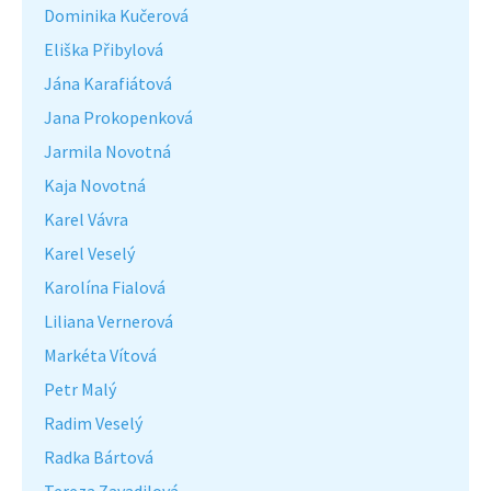
Dominika Kučerová
Eliška Přibylová
Jána Karafiátová
Jana Prokopenková
Jarmila Novotná
Kaja Novotná
Karel Vávra
Karel Veselý
Karolína Fialová
Liliana Vernerová
Markéta Vítová
Petr Malý
Radim Veselý
Radka Bártová
Tereza Zavadilová