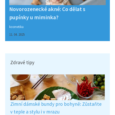
Novorozenecké akné: Co dělat s
pupínky u miminka?
kosmetika
11. 04. 2025
Zdravé tipy
Zimní dámské bundy pro bohyně: Zůstaňte
v teple a stylu i v mrazu