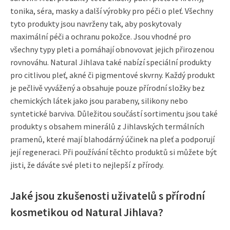
tonika, séra, masky a další výrobky pro péči o pleť. Všechny
tyto produkty jsou navrženy tak, aby poskytovaly
maximální péči a ochranu pokožce. Jsou vhodné pro
všechny typy pleti a pomáhají obnovovat jejich přirozenou
rovnováhu. Natural Jihlava také nabízí speciální produkty
pro citlivou pleť, akné či pigmentové skvrny. Každý produkt
je pečlivě vyvážený a obsahuje pouze přírodní složky bez
chemických látek jako jsou parabeny, silikony nebo
syntetické barviva. Důležitou součástí sortimentu jsou také
produkty s obsahem minerálů z Jihlavských termálních
pramenů, které mají blahodárný účinek na pleť a podporují
její regeneraci. Při používání těchto produktů si můžete být
jisti, že dáváte své pleti to nejlepší z přírody.
Jaké jsou zkušenosti uživatelů s přírodní
kosmetikou od Natural Jihlava?