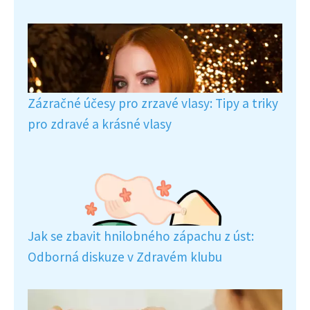
Zázračné účesy pro zrzavé vlasy: Tipy a triky
pro zdravé a krásné vlasy
Jak se zbavit hnilobného zápachu z úst:
Odborná diskuze v Zdravém klubu