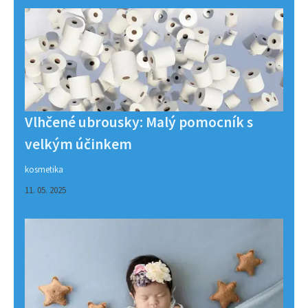
Vlhčené ubrousky: Malý pomocník s
velkým účinkem
kosmetika
11. 05. 2025