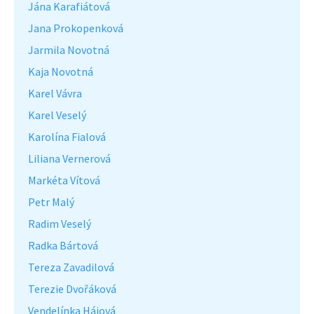
Jána Karafiátová
Jana Prokopenková
Jarmila Novotná
Kaja Novotná
Karel Vávra
Karel Veselý
Karolína Fialová
Liliana Vernerová
Markéta Vítová
Petr Malý
Radim Veselý
Radka Bártová
Tereza Zavadilová
Terezie Dvořáková
Vendelínka Hájová