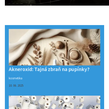
Akneroxid: Tajná zbraň na pupínky?
kosmetika
10. 06. 2025