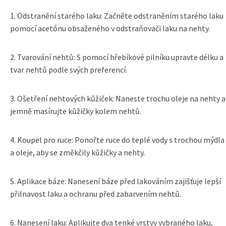
1. Odstranění starého laku: Začněte odstraněním starého laku
pomocí acetónu obsaženého v odstraňovači laku na nehty.
2. Tvarování nehtů: S pomocí hřebíkové pilníku upravte délku a
tvar nehtů podle svých preferencí.
3. Ošetření nehtových kůžiček: Naneste trochu oleje na nehty a
jemně masírujte kůžičky kolem nehtů.
4. Koupel pro ruce: Ponořte ruce do teplé vody s trochou mýdla
a oleje, aby se změkčily kůžičky a nehty.
5. Aplikace báze: Nanesení báze před lakováním zajišťuje lepší
přilnavost laku a ochranu před zabarvením nehtů.
6. Nanesení laku: Aplikujte dva tenké vrstvy vybraného laku,