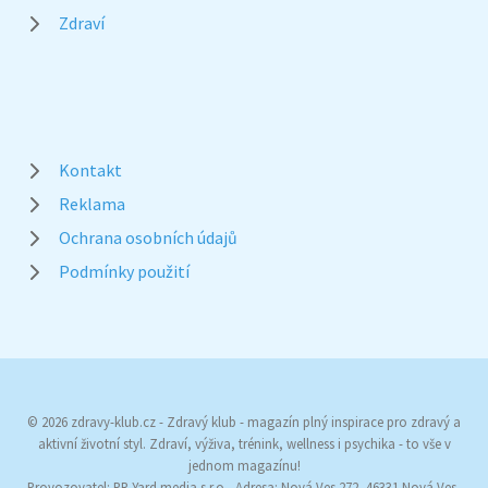
Zdraví
Kontakt
Reklama
Ochrana osobních údajů
Podmínky použití
© 2026 zdravy-klub.cz - Zdravý klub - magazín plný inspirace pro zdravý a
aktivní životní styl. Zdraví, výživa, trénink, wellness i psychika - to vše v
jednom magazínu!
Provozovatel: PR Yard media s.r.o., Adresa: Nová Ves 272, 46331 Nová Ves,