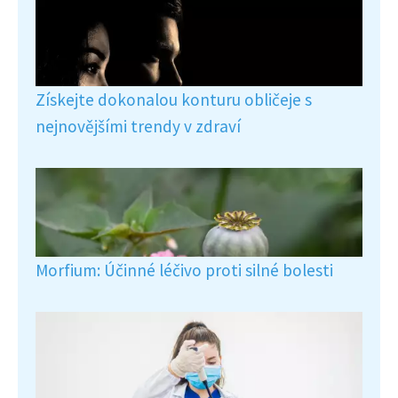
Získejte dokonalou konturu obličeje s
nejnovějšími trendy v zdraví
Morfium: Účinné léčivo proti silné bolesti