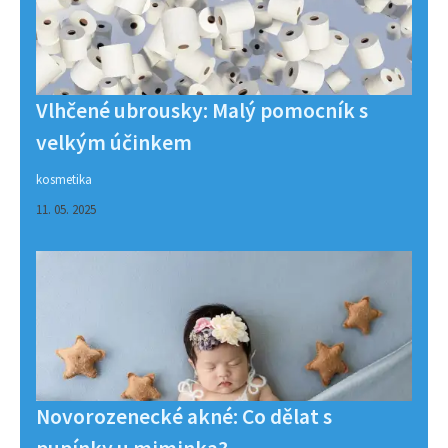
Vlhčené ubrousky: Malý pomocník s
velkým účinkem
kosmetika
11. 05. 2025
Novorozenecké akné: Co dělat s