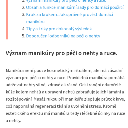
Význam manikúry pro péči o nehty a ruce.
Obsah a funkce manikúrní sady pro domácí použití.
Krok za krokem: Jak správně provést domácí
manikúru.
Tipy a triky pro dokonalý výsledek.
Doporučení odborníků na péči o nehty.
Význam manikúry pro péči o nehty a ruce.
Manikúra není pouze kosmetickým rituálem, ale má zásadní
význam pro péči o nehty a ruce. Pravidelná manikúra pomáhá
udržovat nehty silné, zdravé a krásné. Odstranění odumřelé
kůže kolem nehtů a upravení nehtů zabraňuje jejich lámání a
rozštěpování. Masáž rukou při manikúře zlepšuje průtok krve,
což napomáhá regeneraci tkání a uvolnění stresu. Kromě
estetického efektu má manikúra tedy i léčebné účinky na ruce
a nehty.