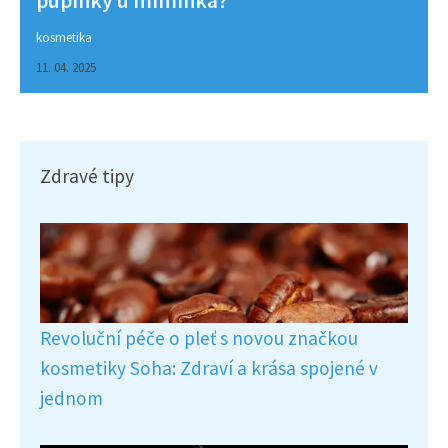
pupínky u miminka?
kosmetika
11. 04. 2025
Zdravé tipy
Revoluční péče o pleť s novou značkou
kosmetiky Soha: Zdraví a krása spojené v
jednom