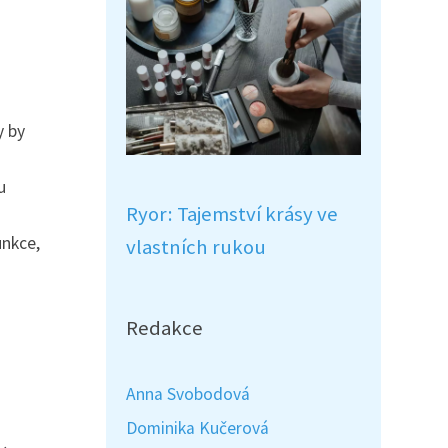
y by
u
Ryor: Tajemství krásy ve
unkce,
vlastních rukou
Redakce
Anna Svobodová
Dominika Kučerová