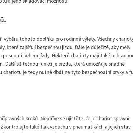
otu a jeho skladovací možnosti.
ů.
ři výběru tohoto doplňku pro rodinné výlety. Všechny chariot
y, které zajišťují bezpečnou jízdu. Dále je důležité, aby měly
o posunutí během jízdy. Některé charioty mají také ochranno
m. Další užitečnou funkcí je brzda, která umožňuje snadné
u chariotu je tedy nutné dbát na tyto bezpečnostní prvky a f
přípravných kroků. Nejdříve se ujistěte, že je chariot správně
Zkontrolujte také tlak vzduchu v pneumatikách a jejich stav.