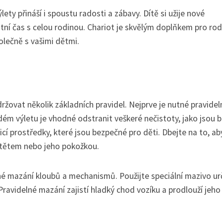
ety přináší i spoustu radosti a zábavy. Dítě si užije nové
itní čas s celou rodinou. Chariot je skvělým doplňkem pro ro
olečně s vašimi dětmi.
držovat několik základních pravidel. Nejprve je nutné pravidel
dém výletu je vhodné odstranit veškeré nečistoty, jako jsou b
icí prostředky, které jsou bezpečné pro děti. Dbejte na to, ab
dítětem nebo jeho pokožkou.
lné mazání kloubů a mechanismů. Použijte speciální mazivo u
ravidelné mazání zajistí hladký chod vozíku a prodlouží jeho