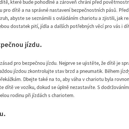
i dítě, které bude pohodlné a zároveň chrání před povětrnost
 pro dítě a na správné nastavení bezpečnostních pásů. Před
h, abyste se seznámili s ovládáním chariotu a zjistili, jak r
u dostatek pití, jídla a dalších potřebných věcí pro vás i dí
zpečnou jízdu.
 zásad pro bezpečnou jízdu. Nejprve se ujistěte, že dítě je sp
aždou jízdou zkontrolujte stav brzd a pneumatik. Během jízd
překážkám. Dbejte také na to, aby váha v chariotu byla rovn
hte dítě ve vozíku, dokud se úplně nezastavíte. S dodržováním
elou rodinu při jízdách s chariotem.
u.