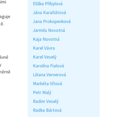
ními
Eliška Přibylová
Jána Karafiátová
eaguje
Jana Prokopenková
tě.
Jarmila Novotná
Kaja Novotná
Karel Vávra
Karel Veselý
rávně
y
Karolína Fialová
oměrně
Liliana Vernerová
Markéta Vítová
Petr Malý
Radim Veselý
Radka Bártová