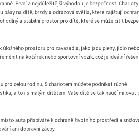
anné. První a nejdůležitější výhodou je bezpečnost. Charioty
 pásy na dítě, brzdy a odrazová světla, které zajišťují ochra
ohodlný a stabilní prostor pro dítě, které se může cítit bezp
k úložného prostoru pro zavazadla, jako jsou pleny, jídlo neb
eměnit na kočárek nebo sportovní vozík, což je ideální řešen
ylu pro celou rodinu. S chariotem můžete podnikat různé
istika, a to i s malým dítětem. Vaše dítě se tak naučí milovat
místo auta přispíváte k ochraně životního prostředí a snižov
ování ani dopravní zácpy.