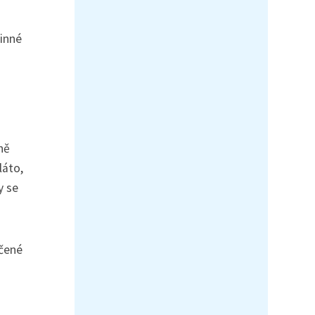
dinné
ně
láto,
y se
rčené