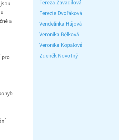
Tereza Zavadilová
 jsou
nu
Terezie Dvořáková
ečně a
Vendelínka Hájová
Veronika Bělková
Veronika Kopalová
o
Zdeněk Novotný
í pro
 pohyb
ání