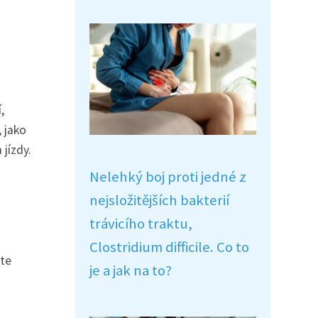
,
 jako
jízdy.
Nelehký boj proti jedné z
nejsložitějších bakterií
trávicího traktu,
Clostridium difficile. Co to
ete
je a jak na to?