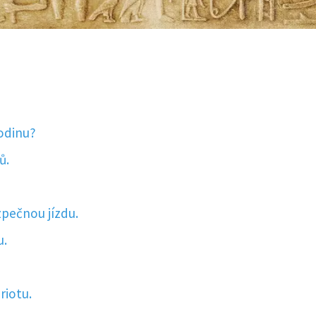
rodinu?
ů.
zpečnou jízdu.
u.
.
riotu.