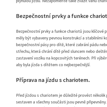
plynulou jízdu. Nezapomeňte také zvážit váhu chari
Bezpečnostní prvky a funkce chariot
Bezpečnostní prvky a funkce chariotů jsou klíčové p
měly být vybaveny pevnou konstrukcí a stabilními kol
bezpečnostní pásy pro dítě, které zabrání pádu neb
střechu, která chrání dítě před sluncem nebo deště
zastavení vozíku na kopcovitých terénech. Při výběr
aby byla jízda s dítětem co nejbezpečnější.
Příprava na jízdu s chariotem.
Před jízdou s chariotem je důležité provést několik 
sestaven a všechny součásti jsou pevně připevněny. 