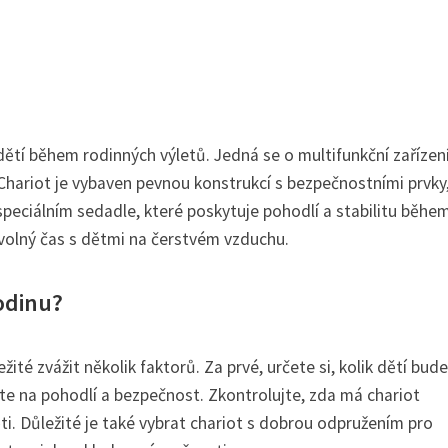
u dětí během rodinných výletů. Jedná se o multifunkční zařízení
 Chariot je vybaven pevnou konstrukcí s bezpečnostními prvky,
speciálním sedadle, které poskytuje pohodlí a stabilitu během 
 volný čas s dětmi na čerstvém vzduchu.
rodinu?
žité zvážit několik faktorů. Za prvé, určete si, kolik dětí bud
řte na pohodlí a bezpečnost. Zkontrolujte, zda má chariot
i. Důležité je také vybrat chariot s dobrou odpružením pro