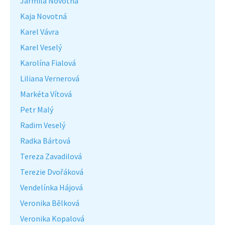
Jarmila Novotná
Kaja Novotná
Karel Vávra
Karel Veselý
Karolína Fialová
Liliana Vernerová
Markéta Vítová
Petr Malý
Radim Veselý
Radka Bártová
Tereza Zavadilová
Terezie Dvořáková
Vendelínka Hájová
Veronika Bělková
Veronika Kopalová