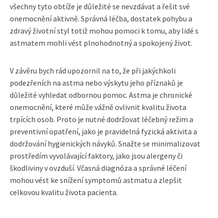
všechny tyto obtíže je důležité se nevzdávat a řešit své
onemocnění aktivně. Správná léčba, dostatek pohybu a
zdravý životní styl totiž mohou pomoci k tomu, aby lidé s
astmatem mohli vést plnohodnotný a spokojený život.
V závěru bych rád upozornil na to, že při jakýchkoli
podezřeních na astma nebo výskytu jeho příznaků je
důležité vyhledat odbornou pomoc. Astma je chronické
onemocnění, které může vážně ovlivnit kvalitu života
trpících osob. Proto je nutné dodržovat léčebný režim a
preventivní opatření, jako je pravidelná fyzická aktivita a
dodržování hygienických návyků. Snažte se minimalizovat
prostředím vyvolávající faktory, jako jsou alergeny či
škodliviny v ovzduší. Včasná diagnóza a správné léčení
mohou vést ke snížení symptomů astmatu a zlepšit
celkovou kvalitu života pacienta.