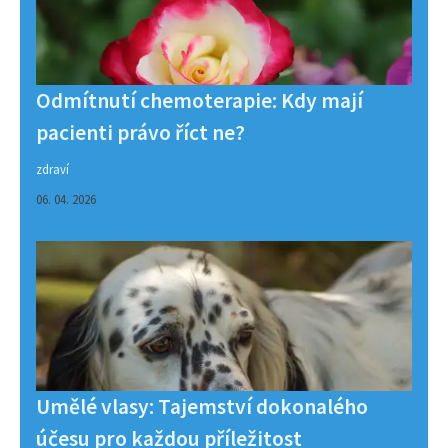
Odmítnutí chemoterapie: Kdy mají
pacienti právo říct ne?
zdraví
06. 04. 2026
Umělé vlasy: Tajemství dokonalého
účesu pro každou příležitost