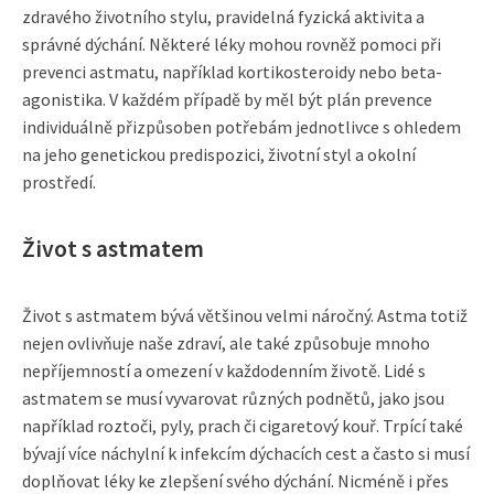
zdravého životního stylu, pravidelná fyzická aktivita a
správné dýchání. Některé léky mohou rovněž pomoci při
prevenci astmatu, například kortikosteroidy nebo beta-
agonistika. V každém případě by měl být plán prevence
individuálně přizpůsoben potřebám jednotlivce s ohledem
na jeho genetickou predispozici, životní styl a okolní
prostředí.
Život s astmatem
Život s astmatem bývá většinou velmi náročný. Astma totiž
nejen ovlivňuje naše zdraví, ale také způsobuje mnoho
nepříjemností a omezení v každodenním životě. Lidé s
astmatem se musí vyvarovat různých podnětů, jako jsou
například roztoči, pyly, prach či cigaretový kouř. Trpící také
bývají více náchylní k infekcím dýchacích cest a často si musí
doplňovat léky ke zlepšení svého dýchání. Nicméně i přes