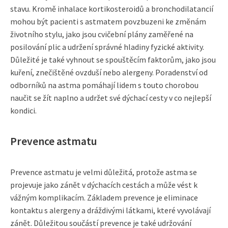
stavu. Kromě inhalace kortikosteroidů a bronchodilatancií
mohou být pacienti s astmatem povzbuzeni ke změnám
životního stylu, jako jsou cvičební plány zaměřené na
posilování plic a udržení správné hladiny fyzické aktivity.
Důležité je také vyhnout se spouštěcím faktorům, jako jsou
kuření, znečištěné ovzduší nebo alergeny. Poradenství od
odborníků na astma pomáhají lidem s touto chorobou
naučit se žít naplno a udržet své dýchací cesty v co nejlepší
kondici.
Prevence astmatu
Prevence astmatu je velmi důležitá, protože astma se
projevuje jako zánět v dýchacích cestách a může vést k
vážným komplikacím. Základem prevence je eliminace
kontaktu s alergeny a dráždivými látkami, které vyvolávají
zánět. Důležitou součástí prevence je také udržování