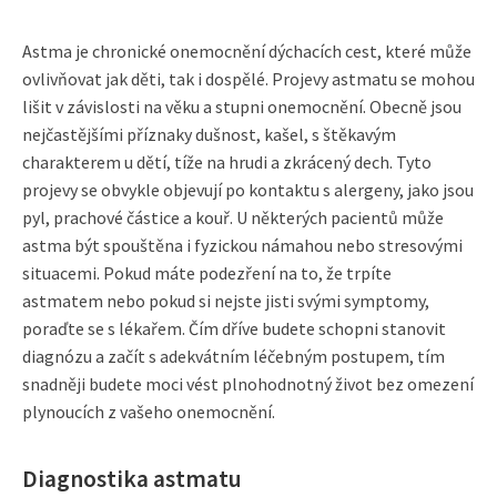
Astma je chronické onemocnění dýchacích cest, které může
ovlivňovat jak děti, tak i dospělé. Projevy astmatu se mohou
lišit v závislosti na věku a stupni onemocnění. Obecně jsou
nejčastějšími příznaky dušnost, kašel, s štěkavým
charakterem u dětí, tíže na hrudi a zkrácený dech. Tyto
projevy se obvykle objevují po kontaktu s alergeny, jako jsou
pyl, prachové částice a kouř. U některých pacientů může
astma být spouštěna i fyzickou námahou nebo stresovými
situacemi. Pokud máte podezření na to, že trpíte
astmatem nebo pokud si nejste jisti svými symptomy,
poraďte se s lékařem. Čím dříve budete schopni stanovit
diagnózu a začít s adekvátním léčebným postupem, tím
snadněji budete moci vést plnohodnotný život bez omezení
plynoucích z vašeho onemocnění.
Diagnostika astmatu