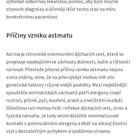
vyhledat odbornou lékařskou pomoc, aby bylo možné
stanovit diagnózu a účinněji léčit tento stav na míru
konkrétnímu pacientovi.
Příčiny vzniku astmatu
Astma je chronické onemocnění dýchacích cest, které se
projevuje opakujícími se záchvaty dušnosti, kašle a tíživosti
na hrudi. Přestože přesné příčiny vzniku astmatu nejsou
zcela známy, víme, že na jeho výskyt mohou mít vliv
genetické faktory i různé vnější podněty. Mezi nejběžnější
spouštěče astmatických záchvatů patří alergeny (např.
roztoči, plísně, pyl), kouření, prach a znečištění ovzduší.
Důležitou roli mohou hrát i infekce dýchacích cest, stres a
fyzická námaha. Je tedy velmi důležité minimalizovat
kontakt s potenciálními alergeny a dbát na zdravý životní
styl s dostatečným pohybem a vyváženou stravou.