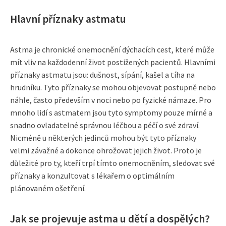
Hlavní příznaky astmatu
Astma je chronické onemocnění dýchacích cest, které může
mít vliv na každodenní život postižených pacientů. Hlavními
příznaky astmatu jsou: dušnost, sípání, kašel a tíha na
hrudníku. Tyto příznaky se mohou objevovat postupně nebo
náhle, často především v noci nebo po fyzické námaze. Pro
mnoho lidí s astmatem jsou tyto symptomy pouze mírné a
snadno ovladatelné správnou léčbou a péčí o své zdraví.
Nicméně u některých jedinců mohou být tyto příznaky
velmi závažné a dokonce ohrožovat jejich život. Proto je
důležité pro ty, kteří trpí tímto onemocněním, sledovat své
příznaky a konzultovat s lékařem o optimálním
plánovaném ošetření.
Jak se projevuje astma u dětí a dospělých?