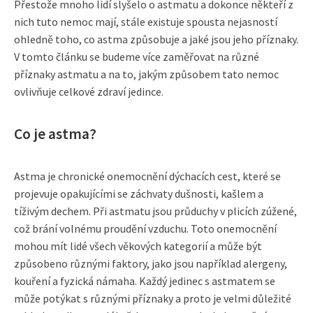
Přestože mnoho lidí slyšelo o astmatu a dokonce někteří z
nich tuto nemoc mají, stále existuje spousta nejasností
ohledně toho, co astma způsobuje a jaké jsou jeho příznaky.
V tomto článku se budeme více zaměřovat na různé
příznaky astmatu a na to, jakým způsobem tato nemoc
ovlivňuje celkové zdraví jedince.
Co je astma?
Astma je chronické onemocnění dýchacích cest, které se
projevuje opakujícími se záchvaty dušnosti, kašlem a
tíživým dechem. Při astmatu jsou průduchy v plicích zúžené,
což brání volnému proudění vzduchu. Toto onemocnění
mohou mít lidé všech věkových kategorií a může být
způsobeno různými faktory, jako jsou například alergeny,
kouření a fyzická námaha. Každý jedinec s astmatem se
může potýkat s různými příznaky a proto je velmi důležité