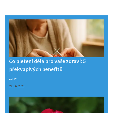
Co pletení dělá pro vaše zdraví: 5
překvapivých benefitů
zdraví
23. 06. 2026