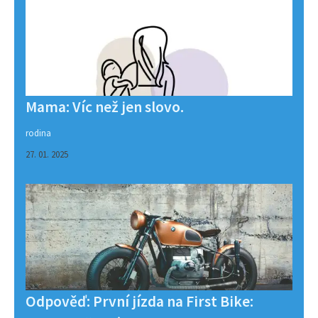
Mama: Víc než jen slovo.
rodina
27. 01. 2025
Odpověď: První jízda na First Bike: