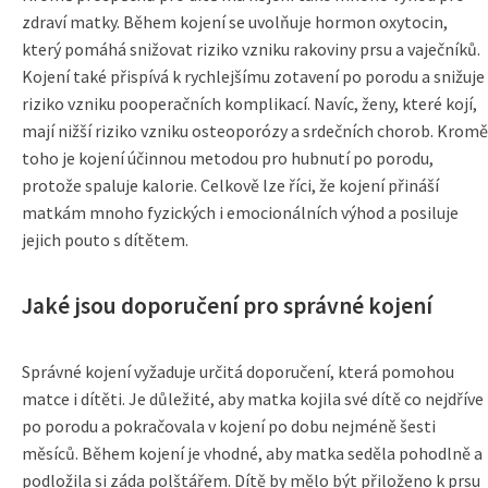
zdraví matky. Během kojení se uvolňuje hormon oxytocin,
který pomáhá snižovat riziko vzniku rakoviny prsu a vaječníků.
Kojení také přispívá k rychlejšímu zotavení po porodu a snižuje
riziko vzniku pooperačních komplikací. Navíc, ženy, které kojí,
mají nižší riziko vzniku osteoporózy a srdečních chorob. Kromě
toho je kojení účinnou metodou pro hubnutí po porodu,
protože spaluje kalorie. Celkově lze říci, že kojení přináší
matkám mnoho fyzických i emocionálních výhod a posiluje
jejich pouto s dítětem.
Jaké jsou doporučení pro správné kojení
Správné kojení vyžaduje určitá doporučení, která pomohou
matce i dítěti. Je důležité, aby matka kojila své dítě co nejdříve
po porodu a pokračovala v kojení po dobu nejméně šesti
měsíců. Během kojení je vhodné, aby matka seděla pohodlně a
podložila si záda polštářem. Dítě by mělo být přiloženo k prsu