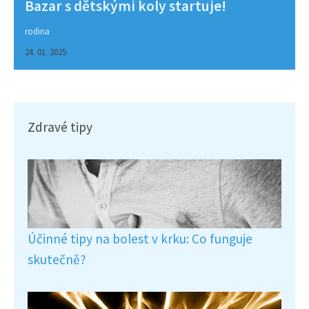
Bazar s dětskými koly startuje!
rodina
24. 01. 2025
Zdravé tipy
Účinné tipy na bolest v krku: Co funguje
skutečně?