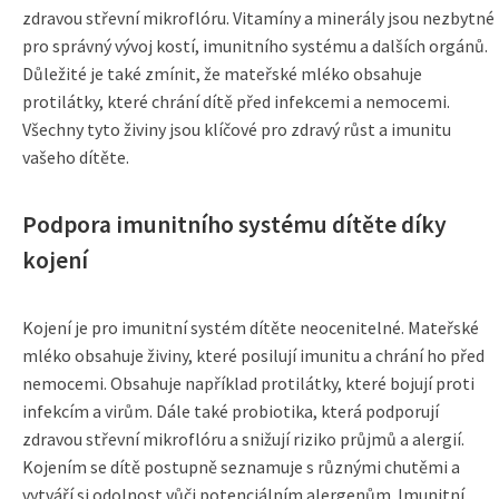
zdravou střevní mikroflóru. Vitamíny a minerály jsou nezbytné
pro správný vývoj kostí, imunitního systému a dalších orgánů.
Důležité je také zmínit, že mateřské mléko obsahuje
protilátky, které chrání dítě před infekcemi a nemocemi.
Všechny tyto živiny jsou klíčové pro zdravý růst a imunitu
vašeho dítěte.
Podpora imunitního systému dítěte díky
kojení
Kojení je pro imunitní systém dítěte neocenitelné. Mateřské
mléko obsahuje živiny, které posilují imunitu a chrání ho před
nemocemi. Obsahuje například protilátky, které bojují proti
infekcím a virům. Dále také probiotika, která podporují
zdravou střevní mikroflóru a snižují riziko průjmů a alergií.
Kojením se dítě postupně seznamuje s různými chutěmi a
vytváří si odolnost vůči potenciálním alergenům. Imunitní