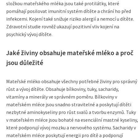
složkou mateřského mléka jsou také protilátky, které
pomáhají posilovat imunitní systém dítěte a chrání ho před
infekcemi. Kojení také snižuje riziko alergií a nemocí u dítěte.
Zdravotní studie rovněž ukazují pozitivní vliv kojení na
psychický vývoj dítěte.
Jaké živiny obsahuje mateřské mléko a proč
jsou důležité
Mateřské mléko obsahuje všechny potřebné živiny pro správný
růst a vývoj dítěte. Obsahuje bílkoviny, tuky, sacharidy,
vitamíny a minerály ve správném poměru. Bílkoviny v
mateřském mléce jsou snadno stravitelné a poskytují dítěti
nezbytné aminokyseliny pro růst svalů a tvorbu enzymů. Tuky
v mateřském mléce jsou bohaté na esenciální mastné kyseliny,
které podporují vývoj mozku a nervového systému. Sacharidy v
mateřském mléce poskytují energii pro dítě a podporují