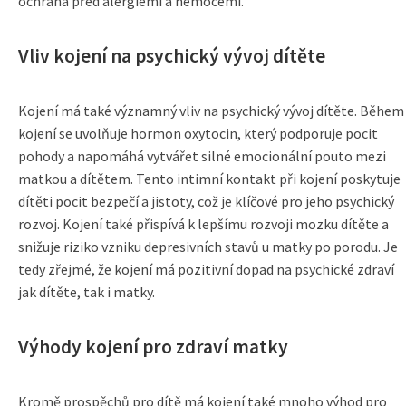
ochrana před alergiemi a nemocemi.
Vliv kojení na psychický vývoj dítěte
Kojení má také významný vliv na psychický vývoj dítěte. Během
kojení se uvolňuje hormon oxytocin, který podporuje pocit
pohody a napomáhá vytvářet silné emocionální pouto mezi
matkou a dítětem. Tento intimní kontakt při kojení poskytuje
dítěti pocit bezpečí a jistoty, což je klíčové pro jeho psychický
rozvoj. Kojení také přispívá k lepšímu rozvoji mozku dítěte a
snižuje riziko vzniku depresivních stavů u matky po porodu. Je
tedy zřejmé, že kojení má pozitivní dopad na psychické zdraví
jak dítěte, tak i matky.
Výhody kojení pro zdraví matky
Kromě prospěchů pro dítě má kojení také mnoho výhod pro