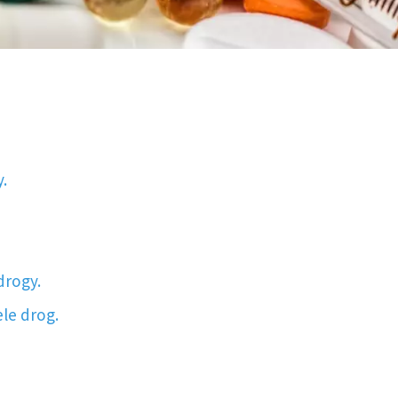
.
drogy.
le drog.