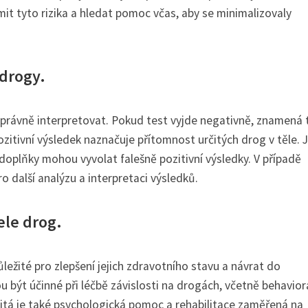
mit tyto rizika a hledat pomoc včas, aby se minimalizovaly
 drogy.
správně interpretovat. Pokud test vyjde negativně, znamená t
zitivní výsledek naznačuje přítomnost určitých drog v těle. 
 doplňky mohou vyvolat falešně pozitivní výsledky. V případě
 další analýzu a interpretaci výsledků.
ele drog.
ležité pro zlepšení jejich zdravotního stavu a návrat do
u být účinné při léčbě závislosti na drogách, včetně behavior
itá je také psychologická pomoc a rehabilitace zaměřená na