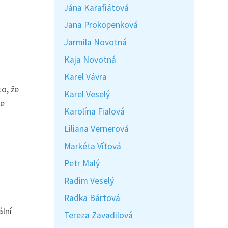
Jána Karafiátová
Jana Prokopenková
Jarmila Novotná
Kaja Novotná
Karel Vávra
o, že
Karel Veselý
Je
Karolína Fialová
Liliana Vernerová
Markéta Vítová
Petr Malý
Radim Veselý
Radka Bártová
ální
Tereza Zavadilová