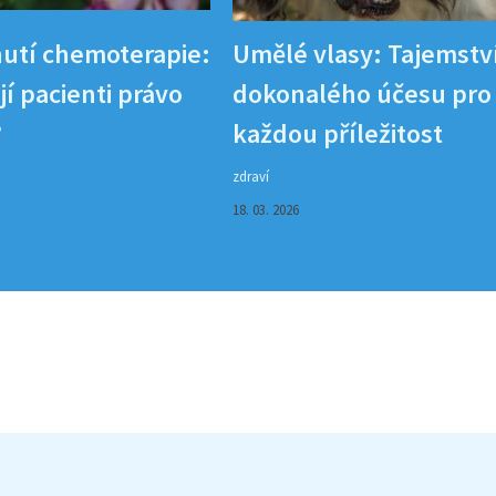
utí chemoterapie:
Umělé vlasy: Tajemstv
í pacienti právo
dokonalého účesu pro
?
každou příležitost
zdraví
18. 03. 2026