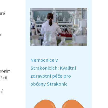
eré
,
Nemocnice v
Strakonicích: Kvalitní
covním
zdravotní péče pro
částí
občany Strakonic
ní