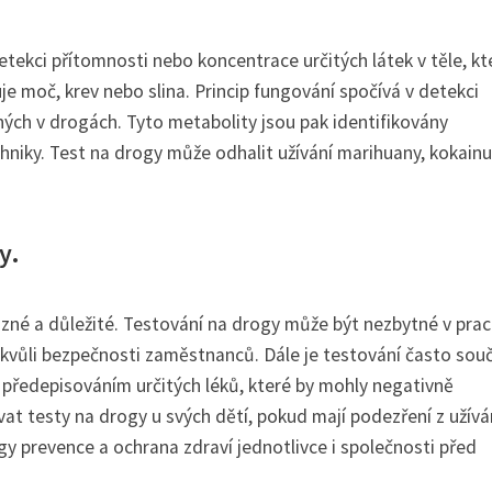
etekci přítomnosti nebo koncentrace určitých látek v těle, kt
e moč, krev nebo slina. Princip fungování spočívá v detekci
ených v drogách. Tyto metabolity jsou pak identifikovány
hniky. Test na drogy může odhalit užívání marihuany, kokainu
y.
zné a důležité. Testování na drogy může být nezbytné v pra
g kvůli bezpečnosti zaměstnanců. Dále je testování často sou
 předepisováním určitých léků, které by mohly negativně
t testy na drogy u svých dětí, pokud mají podezření z užívá
ogy prevence a ochrana zdraví jednotlivce i společnosti před