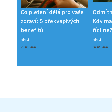
Co pletení dělá pro vaše
Odmítn
zdraví: 5 překvapivých
Kdy maj
benefitů
říct ne
zdraví
zdraví
23. 06. 2026
06. 04. 2026