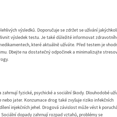
olehlivých výsledků. Doporučuje se zdržet se užívání jakýchkol
vlivnit výsledek testu. Je také důležité informovat zdravotní
medikamentech, které aktuálně užíváte. Před testem je vhod
imu. Dbejte na dostatečný odpočinek a minimalizujte streso
rogy.
zahrnují fyzické, psychické a sociální škody. Dlouhodobé uží
e nebo jater. Konzumace drog také zvyšuje riziko infekčních
sdílení injekčních jehel. Drogová závislost může vést k poruc
Sociální dopady zahrnují rozpad vztahů, problémy se