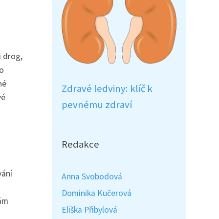
i drog,
ho
né
Zdravé ledviny: klíč k
vé
pevnému zdraví
Redakce
vání
Anna Svobodová
Dominika Kučerová
hám
Eliška Přibylová