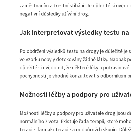
zaměstnáním a trestní stíhání. Je důležité si uvědo
negativní důsledky užívání drog.
Jak interpretovat výsledky testu na
Po obdržení výsledků testu na drogy je důležité je 
ve vzorku nebyly detekovány žádné látky. Naopak po
důležité si uvědomit, že některé léky a potravinové
pochybností je vhodné konzultovat s odborníkem pro
Možnosti léčby a podpory pro uživat
Možnosti léčby a podpory pro uživatele drog jsou dů
normálního života. Existuje řada terapií, které moho
terapie, farmakoterapie a podpůrných skupin. Důlež