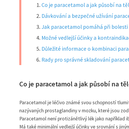
Co je paracetamol a jak působí na tě
Dávkování a bezpečné užívání parac
Jak paracetamol pomáhá při bolesti
Možné vedlejší účinky a kontraindik
Důležité informace o kombinaci parac
Rady pro správné skladování parac
Co je paracetamol a jak působí na tě
Paracetamol je léčivo známé svou schopností tlumit 
nazývaných prostaglandiny v mozku, které jsou zodp
Paracetamol není protizánětlivý lék jako například ib
Má také minimální vedlejší účinky ve srovnání s jin