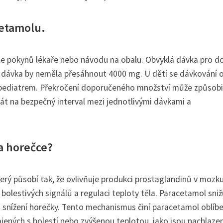
cetamolu.
le pokynů lékaře nebo návodu na obalu. Obvyklá dávka pro d
 dávka by neměla přesáhnout 4000 mg. U dětí se dávkování o
s pediatrem. Překročení doporučeného množství může způsobi
bát na bezpečný interval mezi jednotlivými dávkami a
a horečce?
terý působí tak, že ovlivňuje produkci prostaglandinů v mozku
olestivých signálů a regulaci teploty těla. Paracetamol sniž
i a snížení horečky. Tento mechanismus činí paracetamol oblí
ených s bolestí nebo zvýšenou teplotou, jako jsou nachlazen