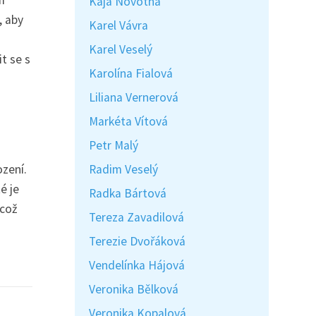
Kaja Novotná
, aby
Karel Vávra
Karel Veselý
t se s
Karolína Fialová
Liliana Vernerová
Markéta Vítová
Petr Malý
zení.
Radim Veselý
é je
Radka Bártová
 což
Tereza Zavadilová
Terezie Dvořáková
Vendelínka Hájová
Veronika Bělková
Veronika Kopalová