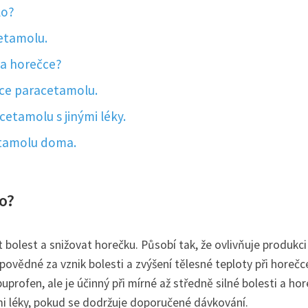
lo?
etamolu.
 a horečce?
ace paracetamolu.
etamolu s jinými léky.
etamolu doma.
lo?
bolest a snižovat horečku. Působí tak, že ovlivňuje produkci
ovědné za vznik bolesti a zvýšení tělesné teploty při horečc
uprofen, ale je účinný při mírné až středně silné bolesti a hor
ými léky, pokud se dodržuje doporučené dávkování.