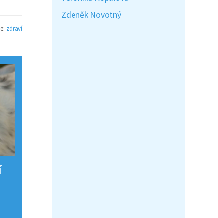
Zdeněk Novotný
ie:
zdraví
í