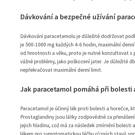
Dávkování a bezpečné užívání para
Dávkování paracetamolu je důležité dodržovat pod
je 500-1000 mg každých 4-6 hodin, maximální denní
od hmotnosti a věku, proto je nutné konzultovat 
vážné problémy, jako poškození jater. Je důležité d
nepřekračovat maximální denní limit.
Jak paracetamol pomáhá při bolesti 
Paracetamol je účinný lék proti bolesti a horečce, k
Prostaglandiny jsou látky zodpovědné za přenášení b
jejich hladinu, což má za následek zmírnění bolest
lékem pro symptomatickou léčbu různých stavů spoj