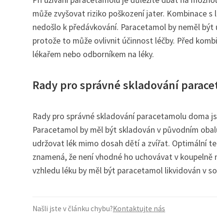
může zvyšovat riziko poškození jater. Kombinace s 
nedošlo k předávkování. Paracetamol by neměl být už
protože to může ovlivnit účinnost léčby. Před komb
lékařem nebo odborníkem na léky.
Rady pro správné skladování parac
Rady pro správné skladování paracetamolu doma jsou
Paracetamol by měl být skladován v původním obalu
udržovat lék mimo dosah dětí a zvířat. Optimální t
znamená, že není vhodné ho uchovávat v koupelně n
vzhledu léku by měl být paracetamol likvidován v so
Našli jste v článku chybu?
Kontaktujte nás