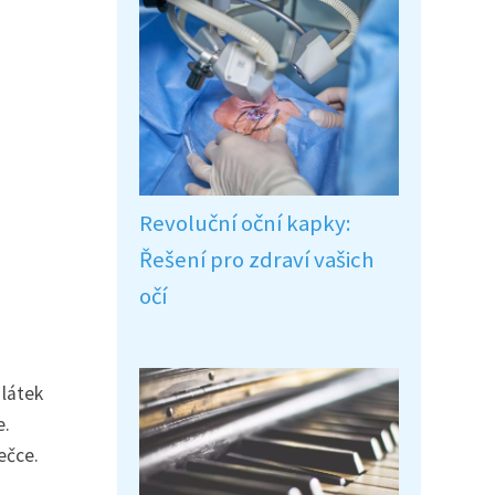
Revoluční oční kapky:
Řešení pro zdraví vašich
očí
 látek
e.
ečce.