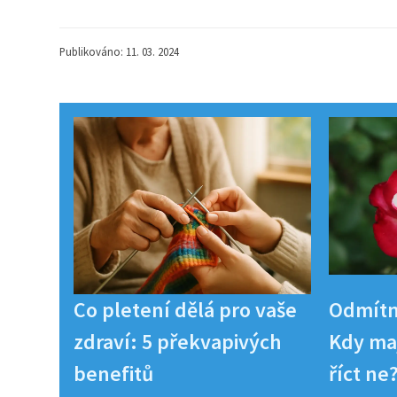
Publikováno: 11. 03. 2024
Co pletení dělá pro vaše
Odmítn
zdraví: 5 překvapivých
Kdy maj
benefitů
říct ne