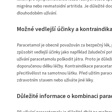
migréna nebo revmatoidní artritida. Je důležité d
dlouhodobém užívání.
Možné vedlejší účinky a kontraindik
Paracetamol je obecně považován za bezpečný lék,
způsobit vedlejší účinky jako například žaludeční 
užívání paracetamolu poškodit játra. Proto je důle
doporučenou délku léčby. Kontraindikace paracetam
přecitlivělost na samotnou látku. Před užitím para
zdravotním stavem nebo užíváte jiné léky.
Důležité informace o kombinaci parac
Při užívání paracetamolu je důležité dbát na možno