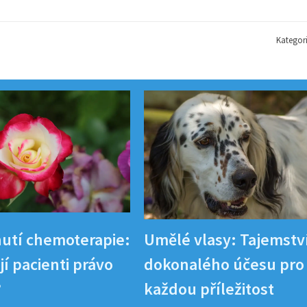
Kategor
utí chemoterapie:
Umělé vlasy: Tajemstv
í pacienti právo
dokonalého účesu pro
?
každou příležitost