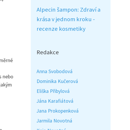
Alpecin šampon: Zdraví a
krása v jednom kroku -
recenze kosmetiky
Redakce
dměrné
Anna Svobodová
s nebo
Dominika Kučerová
ějakým
Eliška Přibylová
Jána Karafiátová
Jana Prokopenková
Jarmila Novotná
m