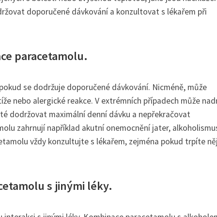
održovat doporučené dávkování a konzultovat s lékařem při
ace paracetamolu.
 pokud se dodržuje doporučené dávkování. Nicméně, může
potíže nebo alergické reakce. V extrémních případech může na
žité dodržovat maximální denní dávku a nepřekračovat
olu zahrnují například akutní onemocnění jater, alkoholismu
cetamolu vždy konzultujte s lékařem, zejména pokud trpíte n
etamolu s jinými léky.
u interakci s jinými léky. Kombinace paracetamolu s alkohole