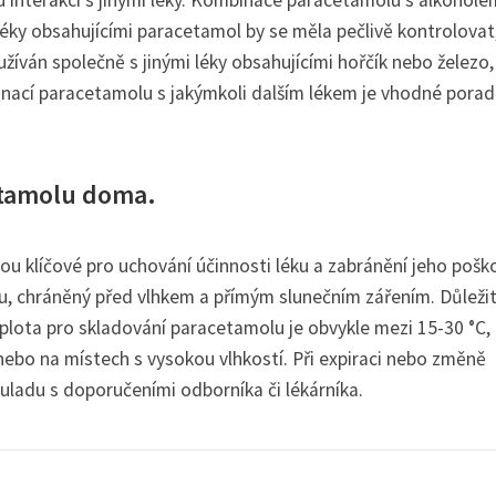
léky obsahujícími paracetamol by se měla pečlivě kontrolovat
íván společně s jinými léky obsahujícími hořčík nebo železo,
inací paracetamolu s jakýmkoli dalším lékem je vhodné poradi
etamolu doma.
 klíčové pro uchování účinnosti léku a zabránění jeho poško
, chráněný před vlhkem a přímým slunečním zářením. Důležit
eplota pro skladování paracetamolu je obvykle mezi 15-30 °C,
ebo na místech s vysokou vlhkostí. Při expiraci nebo změně
uladu s doporučeními odborníka či lékárníka.