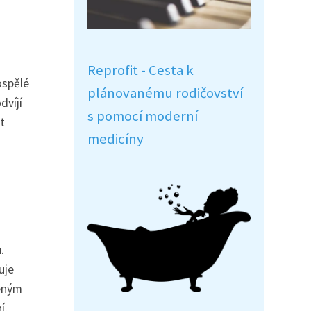
Reprofit - Cesta k
ospělé
plánovanému rodičovství
dvíjí
s pomocí moderní
t
medicíny
.
uje
beným
í,