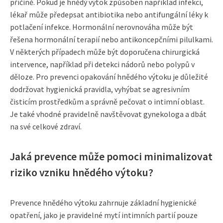
příčině. Pokud je hnědý výtok způsoben například infekcí,
lékař může předepsat antibiotika nebo antifungální léky k
potlačení infekce. Hormonální nerovnováha může být
řešena hormonální terapií nebo antikoncepčními pilulkami.
V některých případech může být doporučena chirurgická
intervence, například při detekci nádorů nebo polypů v
děloze. Pro prevenci opakování hnědého výtoku je důležité
dodržovat hygienická pravidla, vyhýbat se agresivním
čisticím prostředkům a správně pečovat o intimní oblast.
Je také vhodné pravidelně navštěvovat gynekologa a dbát
na své celkové zdraví.
Jaká prevence může pomoci minimalizovat
riziko vzniku hnědého výtoku?
Prevence hnědého výtoku zahrnuje základní hygienické
opatření, jako je pravidelné mytí intimních partií pouze