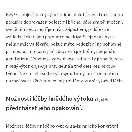
Když se objeví hnědý výtok mimo období menstruace nebo
pokud je doprovázen bolestmi břicha, pálením při močení,
svěděním nebo nepříjemným zápachem, je důležité
vyhledat lékařskou pomoc co nejdříve. Stejně tak byste
měla navštívit lékaře, pokud máte podezření na pohlavně
přenosnou infekci či jiné zdravotní problémy spojené s
genitáliemi. Vhodné je konzultovat situaci i v případě, že se
hnědý výtok objevuje pravidelně a trvá déle než několik
týdnů. Nezanedbávejte tyto symptomy, protože mohou
naznačovat vážné zdravotní problémy, které vyžadují léčbu.
Možnosti léčby hnědého výtoku a jak
předcházet jeho opakování.
Možnosti léčby hnědého výtoku závisí na jeho konkrétní